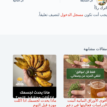
ال
السابقة
ال
التالية
اترك ردّاً
يجب أنت تكون
مسجل الدخول
لتضيف تعليقاً.
مقالات مشابهة
أقوى الأوراق النباتية أثبتت
ماذا يحدث لجسمك اذا اكلت
الدراسات فعاليتها في دعم
موزة قبل النوم