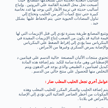
أساليب التغذية الحديثة التي تستخدمها المصانع حيث
أصبحت تحل محل التغذية القائمة علي البروتين . وإتباع
أساليب حديثة في تربية الأبقار التي يوجد بها غدد نخامية
كبيرة حتي تنتج كميات أكبر من الحليب وتحتاج إلي
تناول المضادات الحيوية حتي يتم الحفاظ عليها بشكل
جيد .
وتتبع المصانع طريقة بسترة تؤدي إلي قتل الإنزيمات التي لها
قيمة غذائية قد يكون من الصعب إنتاج الإنزيمات المفيدة في
البنكرياس مما يؤدي إلي إفراط الضغط علي البنكرياس
والإصابة بمرض السكري وغيرها من الأمراض .
تحتوي منتجات الألبان المصنعة خالية الدسم علي فيتامين د
الإصطناعي وهي مادة سامة للكبد يتم إضافة هذه المادة
كبديل لفيتامين د الطبيعي والذي يوجد في الدهون ويتم
التخلص منها للحصول علي منتج خالي من الدسم .
عوامل أخري تجعل الحليب المعلب ضار :
يتم إضافة الحليب والسكر المكرر للحليب المعلب وهذه
المكونات من أخطر العناصر الغذائية التي تؤدي إلي الإصابة
بالأمراض في بلادنا .