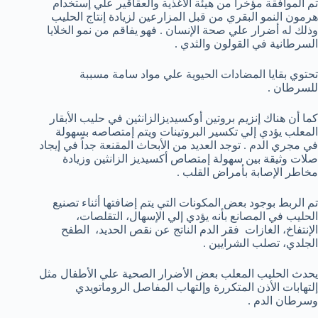
تم الموافقة مؤخراً من هيئة الأغذية والعقاقير علي إستخدام
هرمون النمو البقري من قبل المزارعين لزيادة إنتاج الحليب
وذلك له أضرار علي صحة الإنسان . فهو يفاقم من نمو الخلايا
السرطانية في القولون والثدي .
تحتوي بقايا المضادات الحيوية علي مواد سامة مسببة
للسرطان .
كما أن هناك إنزيم بروتين أوكسيديزالزانثين في حليب الأبقار
المعلب يؤدي إلي تكسير البروتينات ويتم إمتصاصه بسهولة
في مجري الدم . توجد العديد من الأبحاث المقنعة جداً في إيجاد
صلات وثيقة بين سهولة إمتصاص أكسيديز الزانثين وزيادة
مخاطر الإصابة بأمراض القلب .
تم الربط بوجود بعض المكونات التي يتم إضافتها أثناء تصنيع
الحليب في المصانع بأنه يؤدي إلي الإسهال، التقلصات،
الإنتفاخ، الغازات فقر الدم الناتج عن نقص الحديد، الطفح
الجلدي، تصلب الشرايين .
يحدث الحليب المعلب بعض الأضرار الصحية علي الأطفال مثل
إلتهابات الأذن المتكررة وإلتهاب المفاصل الروماتويدي
وسرطان الدم .