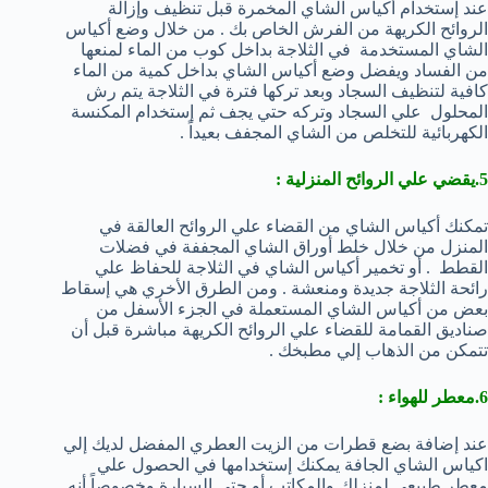
عند إستخدام أكياس الشاي المخمرة قبل تنظيف وإزالة
الروائح الكريهة من الفرش الخاص بك . من خلال وضع أكياس
الشاي المستخدمة في الثلاجة بداخل كوب من الماء لمنعها
من الفساد ويفضل وضع أكياس الشاي بداخل كمية من الماء
كافية لتنظيف السجاد وبعد تركها فترة في الثلاجة يتم رش
المحلول علي السجاد وتركه حتي يجف ثم إستخدام المكنسة
الكهربائية للتخلص من الشاي المجفف بعيداً .
5.يقضي علي الروائح المنزلية :
تمكنك أكياس الشاي من القضاء علي الروائح العالقة في
المنزل من خلال خلط أوراق الشاي المجففة في فضلات
القطط . أو تخمير أكياس الشاي في الثلاجة للحفاظ علي
رائحة الثلاجة جديدة ومنعشة . ومن الطرق الأخري هي إسقاط
بعض من أكياس الشاي المستعملة في الجزء الأسفل من
صناديق القمامة للقضاء علي الروائح الكريهة مباشرة قبل أن
تتمكن من الذهاب إلي مطبخك .
6.معطر للهواء :
عند إضافة بضع قطرات من الزيت العطري المفضل لديك إلي
اكياس الشاي الجافة يمكنك إستخدامها في الحصول علي
معطر طبيعي لمنزلك والمكاتب أو حتي السيارة وخصوصاً أنه