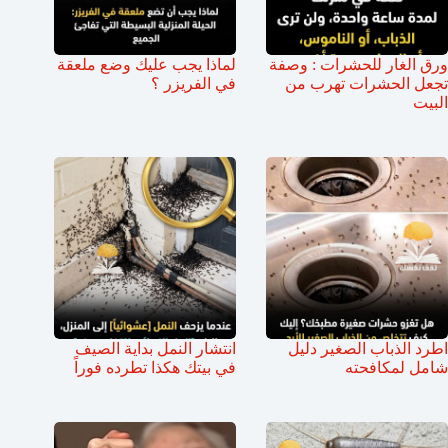
ورق الغار للحشرات : وصفة
لماذا يجب عليك وضع ملعقة
تجعل الحشرات تهرب من
في الفريزر ؟
البيت
اطرد الذباب الصغير دليل
انتشار النمل بداية الصيف
شامل لمكافحته
في بيتك هكذا تطرده فوراً