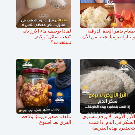
طعام يدمر الغدة الدرقية
لماذا يوصف ماء الأرز بأنه
وتتناوله يومياً تجنبه من الأن
“ذهب سائل” وكيف
تستخدمه؟
الأرز الأبيض لا يرفع مستوى
ملعقة صغيرة يوميًا ولاحظ
السكر في الدم إذا قمت
الفرق بعد اسبوع
بتحضيره بهذه الطريقة