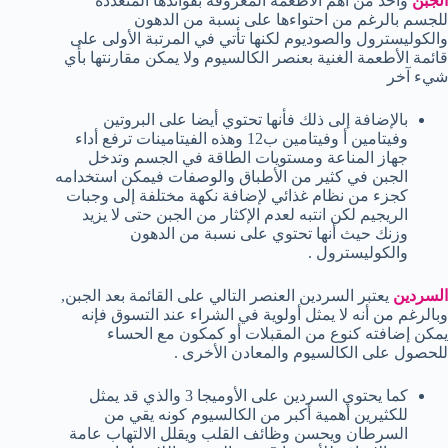
الجبن
واحد من أهم الأطعمة المعروفة بفوائدها المتعددة
للجسم بالرغم من احتواءها على نسبة من الدهون
والكوليسترول والصوديوم لكنها تأتي في المرتبة الأولى على
قائمة الأطعمة الغنية بعنصر الكالسيوم ولا يمكن مقارنتها بأي
شيء آخر
بالإضافة إلى ذلك فأنها تحتوي أيضا على البروتين
وفيتامين أ وفيتامين ب12 وهذه الفيتامينات ترفع أداء
جهاز المناعة ومستويات الطاقة في الجسم وتدخل
الجبن في كثير من الأطباق والوصفات فيمكن استخدامه
كجزء من نظام غذائي لإضافة نكهة مختلفة إلى وجبات
الريجيم لكن انتبه لعدم الإكثار من الجبن حتى لا يزيد
وزنك حيث أنها تحتوي على نسبة من الدهون
والكوليسترول .
السردين
يعتبر السردين العنصر التالي على القائمة بعد الجبن,
وبالرغم من أنه لا يمثل أولوية في الشراء عند التسوق فإنه
يمكن إضافته كنوع من المقبلات أو كمكون مع الحساء
للحصول على الكالسيوم والمعادن الأخرى .
كما يحتوي السردين على الأوميجا 3 والذي قد يمثل
للكثيرين أهمية أكبر من الكالسيوم كونه يقي من
السرطان ويحسن وظائف القلب ويقلل الالتهاب عامة