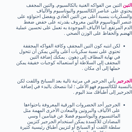
التين
التين من الفواكه الغنية بالكالسيوم, والتين المجفف
يحتوي على عناصر الكالسيوم والبوتاسيوم والألياف
والسكريات بنسبة أعلى من التين العادي وبفضل احتواؤه على
عنصر البوتاسيوم فالتين معروف بقدرته على خفض ضغط
الدم المرتفع, أما الألياف الموجودة به تعمل على تحسين عملية
الهضم والحفاظ على الوزن الصحي .
لكن انتبه كون التين المجفف وكافة الفواكه المجففة
تحتوي على نسبة سكريات أعلى والتي يمكن أن تتحول
في نهاية المطاف إلى دهون . يمكنك إضافة التين
المجفف إلى السلاطة أو استعماله كوجبات خفيفة يمكن
حملها إلى أى مكان .
الجرجير
يأتي الجرجير في مرتبة تالية بعد السبانخ واللفت لكن
بالنسبة للكالسيوم فهو الأعلى ؛ لذا ننصحك بالبدء في إضافة
الجرجير إلى أطباقك منذ اليوم .
الجرجير أحد الخضروات الورقية المعروفة باحتواءها
على الألياف والبروتين والمعادن الأخرى المهمة مثل
الماغنسيوم والبوتاسيوم فضلا عن فيتامين أ وسي
المضادان للأكسدة يمكن استخدام الجرجير كتزيين
سلطة اللفت أو السبانخ أو لتزيين أطباق رئيسية كثيرة