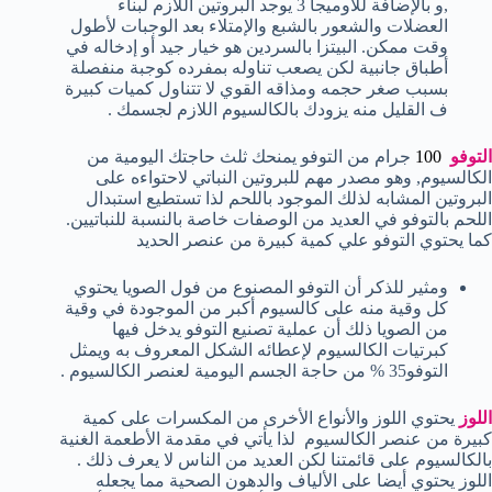
,و بالإضافة للأوميجا 3 يوجد البروتين اللازم لبناء
العضلات والشعور بالشبع والإمتلاء بعد الوجبات لأطول
وقت ممكن. البيتزا بالسردين هو خيار جيد أو إدخاله في
أطباق جانبية لكن يصعب تناوله بمفرده كوجبة منفصلة
بسبب صغر حجمه ومذاقه القوي لا تتناول كميات كبيرة
ف القليل منه يزودك بالكالسيوم اللازم لجسمك .
التوفو
100
جرام من التوفو يمنحك ثلث حاجتك اليومية من
الكالسيوم, وهو مصدر مهم للبروتين النباتي لاحتواءه على
البروتين المشابه لذلك الموجود باللحم لذا تستطيع استبدال
اللحم بالتوفو في العديد من الوصفات خاصة بالنسبة للنباتيين.
كما يحتوي التوفو علي كمية كبيرة من عنصر الحديد
ومثير للذكر أن التوفو المصنوع من فول الصويا يحتوي
كل وقية منه على كالسيوم أكبر من الموجودة في وقية
من الصويا ذلك أن عملية تصنيع التوفو يدخل فيها
كبرتيات الكالسيوم لإعطائه الشكل المعروف به ويمثل
التوفو35 % من حاجة الجسم اليومية لعنصر الكالسيوم .
اللوز
يحتوي اللوز والأنواع الأخرى من المكسرات على كمية
كبيرة من عنصر الكالسيوم لذا يأتي في مقدمة الأطعمة الغنية
بالكالسيوم على قائمتنا لكن العديد من الناس لا يعرف ذلك .
اللوز يحتوي أيضا على الألياف والدهون الصحية مما يجعله