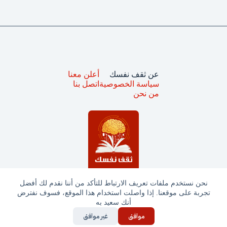
عن ثقف نفسك
أعلن معنا
سياسة الخصوصية
اتصل بنا
من نحن
نحن نستخدم ملفات تعريف الارتباط للتأكد من أننا نقدم لك أفضل
تجربة على موقعنا. إذا واصلت استخدام هذا الموقع، فسوف نفترض
جميع الحقوق محفوظة © ثقف نفسك 2025
أنك سعيد به
موافق
غير موافق