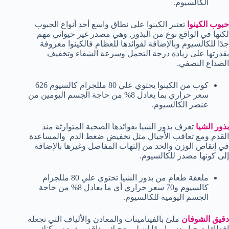
الكالسيوم.
حبوب الكينوا
تعتبر الكينوا على نطاق واسع أحد أنواع الحبوب
لكنها في الواقع نوع من البذور, وهي مصدر غير حيواني مهم
جدًا للكالسيوم وبالإضافة لفوائدها للعظام فالكينوا معروفة
بقدرتها على زيادة درجة التحمل وسرعة الشفاء وتخفيف
الصداع النصفي.
كوب من الكينوا يحتوي علي 80 مللجرام كالسيوم 626
سعر حراري بما يعادل 8% من حاجة الجسم اليومين من
عنصر الكالسيوم.
بذور الشيا
تعرف بذور الشيا بفوائدها الصحية المتوارثة منذ
القدم ومع تعاقب الأجيال مثل تخفيض ضغط الدم والمساعدة
في إنقاص الوزن والحد من إلتهاب المفاصل وغيرها بالإضافة
إلى كونها مصدر للكالسيوم.
ملعقة طعام من بذور الشيا تحتوي علي 80 مللجرام
كالسيوم و70 سعر حراري أي ما يعادل 8% من حاجة
الجسم اليومية للكالسيوم.
دقيق الشوفان
ملئ بالفيتامينات والمعادن والألياف التي تجعله
إفطارًا صحيا ودسما معًا إن لم يعجبك مذاقه بمفرده يمكنك