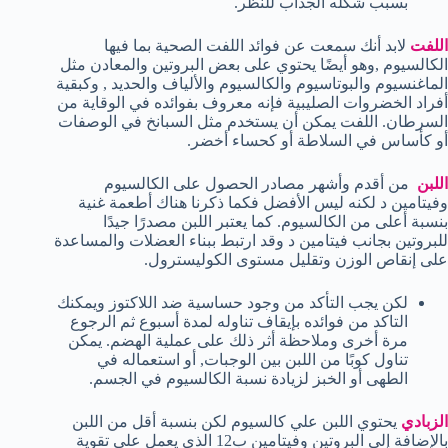
بسبب شكله الجذاب للنظر.
اللفت
لابد أنك سمعت عن فوائد اللفت الصحية بما فيها
الكالسيوم ,وهو أيضًا يحتوي على بعض البروتين والمعادن مثل
الماغنسيوم والبوتاسيوم والكالسيوم والألياف والحديد , وكبقية
أفراد الخضروات الصليبية فإنه معروف بفوائده في الوقاية من
السرطان. اللفت يمكن أن يستخدم مثل السبانخ في الوصفات
أو كأساس في السلاطة أو كحساء أخضر.
اللبن
من أقدم وأشهر مصادر الحصول على الكالسيوم
وفيتامين د لكنه ليس الأفضل فكما ذكرنا هناك أطعمة غنية
بنسبة أعلى من الكالسيوم. كما يعتبر اللبن مصدرًا جيدًا
للبروتين بجانب فيتامين د وقد ارتبط ببناء العضلات والمساعدة
على إنقاص الوزن وتقليل مستوى الكوليسترول.
لكن يجب التأكد من وجود حساسية ضد اللاكتوز ويمكنك
التاكد من فوائده بإيقاف تناوله لمدة أسبوع ثم الرجوع
مرة أخرى وملاحظة أثر ذلك على عملية الهضم. يمكن
تناول كوبًا من اللبن بين الوجبات, أو استعماله في
الطهى أو الخبز لزيادة نسبة الكالسيوم في الجسم.
الزبادي
يحتوي اللبن علي كالسيوم لكن بنسبة أقل من اللبن
بالإضافة إلى البروتين وفيتامين ب12 الذي يعمل علي تقوية