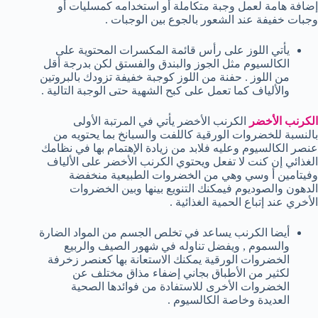
إضافة هامة لعمل وجبة متكاملة أو استخدامه كمسليات أو
وجبات خفيفة عند الشعور بالجوع بين الوجبات .
يأتي اللوز على رأس قائمة المكسرات المحتوية على
الكالسيوم مثل الجوز والبندق والفستق لكن بدرجة أقل
من اللوز . حفنة من اللوز كوجبة خفيفة تزودك بالبروتين
والألياف كما تعمل على كبح الشهية حتى الوجبة التالية .
الكرنب الأخضر
الكرنب الأخضر يأتي في المرتبة الأولى
بالنسبة للخضروات الورقية كاللفت والسبانخ بما يحتويه من
عنصر الكالسيوم وعليه فلابد من زيادة الإهتمام بها في نظامك
الغذائي إن كنت لا تفعل ويحتوي الكرنب الأخضر على الألياف
وفيتامين أ وسي وهي من الخضروات الطبيعية منخفضة
الدهون والصوديوم فيمكنك التنويع بينها وبين الخضروات
الأخري عند إتباع الحمية الغذائية .
أيضا الكرنب يساعد في تخلص الجسم من المواد الضارة
والسموم , ويفضل تناوله في شهور الصيف والربيع
الخضروات الورقية يمكنك الاستعانة بها كعنصر زخرفة
لكثير من الأطباق بجاني إضفاء مذاق مختلف عن
الخضروات الأخرى للاستفادة من فوائدها الصحية
العديدة وخاصة الكالسيوم .