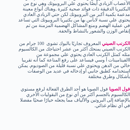
الأعصاب الزبادي أيضًا يحتوي علي البروبيوتك وهي نوع من
البكتيريا الدقيقة ذات فوائد صحية كثيرة ,وهناك أنواع معينة
مدعمة بكمية أكبر من البروبيوتك لكن حتي الزبادي العادي
يحتوي علي نسبة لابأس بها من بكتيريا البروبيوتك التي تساعد
في عملية الهضم ومنع المشاكل الهضمية المزمنة من ثم
إنقاص الوزن والشعور بالنشاط والخفة.
الكرنب الصيني
المعروف تجاريًا بالبوك تشوى 100 جرام من
الكرنب الصيني يمنحك أكثر من عشر احتياجك من الكالسيوم
مثله كمثل الكرنب العادي يحتوي علي مجموعة من
االفيتامينات أ وسي فيساعد على رفع المناعة كما أنه تقريبا
خالي من الدهن ويحتوي علي نسبة قليلة من الصوديوم. يمكن
استخدامه كطبق جانبي أو إدخاله في عديد من الوصفات
بأشكال وطرق مختلفة
فول الصويا
فول الصويا هو أحد الطرق الفعالة لرفع مستوي
الكالسيوم بالجسم أكثر من أي نوع من البقوليات الأخري
بالإضافة إلى البروتين والألياف مما يجعله خيارًا صحيًا مفضلا
في أي نظام غذائي.