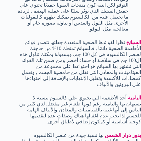
التوفو لكن انتبه كون منتجات الصويا جميعًا تحتوي علي
حمض الفيتيك الذي يوثر سلبًا على عملية الهضم . لزيادة
ما تحصل عليه من الكالسيوم يمكنك طهوه كالبقوليات
الأخرى مثل الفول والعدس أو تناوله بصورة خام أو
معالجته مثل التوفو.
السبانخ
نظرا لفوائدها الصحية المتعددة جعلتها تتصدر قوائم
الأطعمة الصحية دائمًا , فالسبانخ تمنحك 10% من حاجتك
لعنصر الكالسيوم في كل 100 جم. وبسهولة يمكنك تناول هذه
ال100 جم في سلاطة أو حساء أخضر ومن ضمن تلك الفوائد
التي تشتهر بها السبانخ هو احتواءها علي مجموعة من
الفيتامينات والمعادن التي تقلل من حامضية الجسم , وتعمل
كمضادات للأكسدة وتقليل الإلتهابات بالإضافة إلى احتواءها
على البروتين والألياف.
البامية
أحد الأطعمة التي تحتوي علي كالسيوم بنسبة لا
يستهان بها والبامية رغم كونها طعام غير مفضل لدي كثير من
الناس إلى أنها غنية بالفيتامينات والمعادن والألياف الهامة
للجسم لذا يجب عدم اغفالها هناك وصفات عدة لتقديمها
كوجبة أساسية أو كمكون إضافي لأطباق أخرى.
بذور دوار الشمس
بها نسبة جيدة من عنصر الكالسيوم