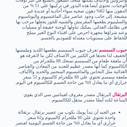
والبروتين والألياف يمكنها منحك الشعور بالشبع في غير أوقات
الوجبات. تحتوي أيضا هذه البذور في تركيبها علي 51 % من
الدهون منها 82% دهون صحية سواء أحادية أو عديدة غير
مشبعة. إلى جانب وجود عناصر مثل الماغنسيوم والبوتاسيوم
والسلينيوم بطعمها المقرمش والشبيه للجوز يجعلها مرحب بها
في نظامك الغذائي. يمكنك تناولها كوجبة خفيفة أو مسليات
وعند شراؤها مجهزة احرص على اقتناء النوع الغير مملح
للحفاظ على مستويات معتدلة للصوديم بالجسم.
حبوب السمسم
تعرف حبوب السمسم بطعمها اللذيذ وملمسها
الخفيف لذا نجدها في الكثير من الأصناف لكن ما لاتعرفه هو
أن ملعقة طعام من السمسم تمنحك 88 مللجرام من
الكالسيوم كما أنها مصدر عظيم للعديد من المعادن والعناصر
الغذائية مثل النحاس والماغنسيوم المنجنيز والحديد والألياف.
ملعقة سمسم تحتوي علي 88 مللجرام كالسيوم و 52 سعر
حراري أي ما يعادل 9% من حاجة الجسم للكالسيوم في اليوم.
البرتقال
البرتقال مصدر معروف لفيتامين سي الذي يقوي
المناعة لكنه أيضًا مصدر مذهل للكالسيوم.
من الجيد أن تبدأ يومك بكوب من عصير برتقال. برتقالة
واحدة تحتوي علي 60 مللجرام كالسبوم و62 سعر
حراري أي ما يعادل 6% من حاجة الجسم اليومية لعنصر