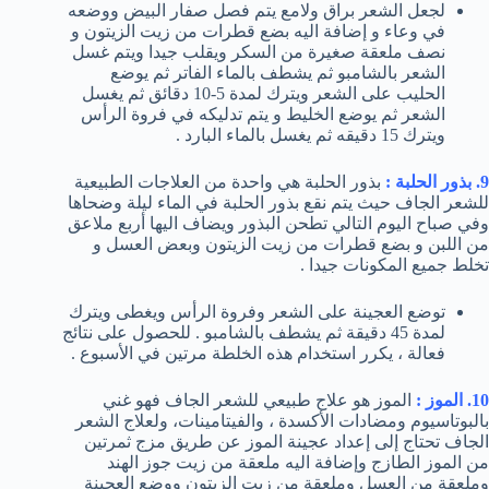
لجعل الشعر براق ولامع يتم فصل صفار البيض ووضعه
في وعاء و إضافة اليه بضع قطرات من زيت الزيتون و
نصف ملعقة صغيرة من السكر ويقلب جيدا ويتم غسل
الشعر بالشامبو ثم يشطف بالماء الفاتر ثم يوضع
الحليب على الشعر ويترك لمدة 5-10 دقائق ثم يغسل
الشعر ثم يوضع الخليط و يتم تدليكه في فروة الرأس
ويترك 15 دقيقه ثم يغسل بالماء البارد .
9. بذور الحلبة :
بذور الحلبة هي واحدة من العلاجات الطبيعية
للشعر الجاف حيث يتم نقع بذور الحلبة في الماء ليلة وضحاها
وفي صباح اليوم التالي تطحن البذور ويضاف اليها أربع ملاعق
من اللبن و بضع قطرات من زيت الزيتون وبعض العسل و
تخلط جميع المكونات جيدا .
توضع العجينة على الشعر وفروة الرأس ويغطى ويترك
لمدة 45 دقيقة ثم يشطف بالشامبو . للحصول على نتائج
فعالة ، يكرر استخدام هذه الخلطة مرتين في الأسبوع .
10. الموز :
الموز هو علاج طبيعي للشعر الجاف فهو غني
بالبوتاسيوم ومضادات الأكسدة ، والفيتامينات، ولعلاج الشعر
الجاف تحتاج إلى إعداد عجينة الموز عن طريق مزج ثمرتين
من الموز الطازج وإضافة اليه ملعقة من زيت جوز الهند
وملعقة من العسل وملعقة من زيت الزيتون ووضع العجينة