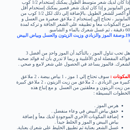
إذا كان لديك شعر متوسط الطول يمكنك إستخدام 1/2 كوب
من المايونيز و إذا كان لديك شعر قصير يمكنك إستخدام أقل
أو أكصر للشعر الطويل .بالإضافة إلي ذلك لكل 1/2 كوب من
المايونيز ، تحتاج إلي إستخدام 2 ملاعق صغيرة من العسل و
مزج المكونات معاً و تطبيقه علي الشعر الجافة و تركه لمدة
60 دقيقة ، ثم غسل شعرك بالماء و الشامبو.
19.وصفة الموز والزبادي وزيت الزيتون والعسل وبياض البيض
:
هل تحب تناول الموز ، بالتأكيد أن الموز واحد من أفضل 3
فواكه المفضلة لدي الأغلبية و ربما لا تدري بأن له فوائد صحية
لشعرك. فالموز يساعد في الحصول علي شعر لامع و صحي .
المكونات :
سوف تحتاج إلي 1 موز ، 1 بياض بيضة ، 2 ملاعق
كبيرة من الزبادي ، 2 ملاعق من زيت الزيتون ، 2 ملاعق كبيرة
من زيت الزيتون و معلقتين من العسل و مع إتباع هذه
الخطوات البسيطة :
هرس الموز .
خفق بياض البيض في وعاء منفضل .
إضافة المكونات الأخري الموجودة لديك معاً و إضافة
بياض البيض و الموز و الخلط جيداً .
غسل الشعر بعناية ثم تطبيق الخليط علي شعرك بعناية.