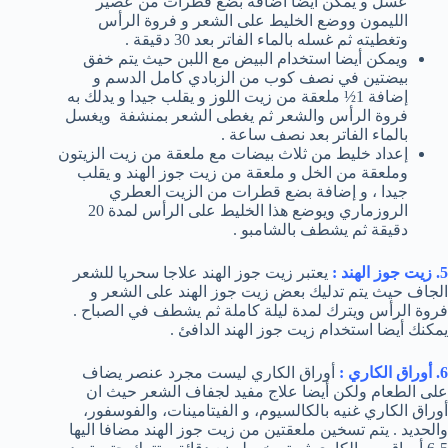
عسل و يمكن أيضا اضافه بضع قطرات من عصير
الليمون ووضع الخليط على الشعر و فروة الرأس
وتغطيته ثم غسله بالماء الفاتر بعد 30 دقيقة .
ويمكن أيضا استخدام البيض مع اللبن حيث يتم خفق
بيضتين في نصف كوب من الزبادي كامل الدسم و
إضافة 1½ ملعقة من زيت اللوز و يقلب جيدا و يدلك به
فروة الرأس والشعر ثم يغطى الشعر بمنشفة ويغسل
بالماء الفاتر بعد نصف ساعة .
إعداد خليط من ثلاث بيضات مع ملعقة من زيت الزيتون
وملعقة من الخل و ملعقة من زيت جوز الهند و يقلب
جيدا ، و إضافة بضع قطرات من الزيت العطري
الروزماري ويوضع هذا الخليط على الرأس لمدة 20
دقيقة ثم يشطف بالشامبو .
5. زيت جوز الهند :
يعتبر زيت جوز الهند علاجا سحريا للشعر
الجاف حيث يتم تدليك بعض زيت جوز الهند على الشعر و
فروة الرأس ويترك لمدة ليلة كاملة ثم يشطف في الصباح .
يمكنك أيضا استخدام زيت جوز الهند الدافئ .
6. أوراق الكاري :
أوراق الكاري ليست مجرد عنصر يضاف
على الطعام ولكن أيضا علاج مفيد لجفاف الشعر حيث ان
أوراق الكاري غنيه بالكالسيوم، و الفيتامينات، والفوسفور،
والحديد . يتم تسخين ملعقتين من زيت جوز الهند مضافا اليها