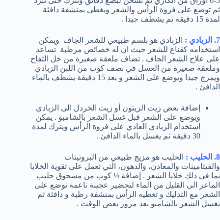
5-6 أوراق من الكاري ثم تسخن لبضع دقائق وتترك حتى تبرد
ثم توضع على فروة الرأس والشعر ويغطى بمنشفة دافئة
لمدة 15 دقيقة ثم يشطف جيدا .
7. الزبادي :
الزبادي هو بلسم طبيعي للشعر الجاف ويمكن
استخدامه كقناع للشعر حيث ان له خصائص مرطبة تساعد
على علاج الشعر الجاف . تضاف ملعقة صغيرة من خل التفاح
وملعقة صغيرة من العسل في نصف كوب من اللبن الزبادي
ويمزج جيدا ويوضع على الشعر و بعد 15 دقيقة يشطف بالماء
الدافئ .
إضافة بعض زيت الزيتون أو زيت الخردل الى الزبادي
ويوضع على الشعر قبل غسل الشعر بالشامبو . يمكن
استخدام الزبادي العادي على فروة الرأس ويترك لمدة
30 دقيقة ثم يغسل بالماء الدافئ .
8. الحليب :
الحليب هو مزيج طبيعي من البروتينات
والفيتامينات والمعادن، والدهون، التي تعمل على تقوية الخلايا
بما في ذلك خلايا الشعر . إضافة ¼ كوب من مسحوق حليب
الماعز الى القليل من الماء لتحضير عجينة ناعمة توضع على
الشعر مع التدليك و تغطيه الرأس بمنشفة رطبة و دافئة ثم
يغسل الشعر بالشامبو بعد مرور بعض الوقت .