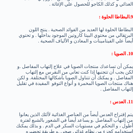
الغذائي و كذلك الكاجو للحصول علي الإغاثة .
9.البطاطا الحلوة :
البطاطا الحلوة لها العديد من الفوائد الصحية . ينتج اللون
البرتقالي من محتوي البيتا كاروتين الموجود بداخلها . و تحتوي
أيضاً علي الفيتامينات و المعادن و الألياف الصحية .
10. الصويا :
يمكن أن تساعدك منتجات الصويا في علاج إلتهاب المفاصل .و
لكن يجب أن تتجنبها إذا كنت تعاني من النقرس مع إلتهاب
المفاصل . و يمكنك أن تتناول الصويا بأشكالها المختلفة. و لكن
هناك منتجات الصويا المخمرة و أنواع التوفو المفيدة في تقليل
إلتهاب المفاصل .
11. العدس :
يتم إقتراح العدس أيضاً من العناصر الغذائية لألئك الذين يعانوا
من إلتهاب المفاصل .و يساعد أيضاً في الشعور بالشبع لفترة
أطول ، و التحكم في مستويات السكر في الدم . و بذلك يمكنك
إستخدامه كجزء من نظام غذائي صحي .و طريقة تحضيره