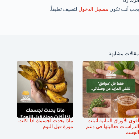
اترك ردّاً
يجب أنت تكون
مسجل الدخول
لتضيف تعليقاً.
مقالات مشابهة
أقوى الأوراق النباتية أثبتت
ماذا يحدث لجسمك اذا اكلت
الدراسات فعاليتها في دعم
موزة قبل النوم
الجسم