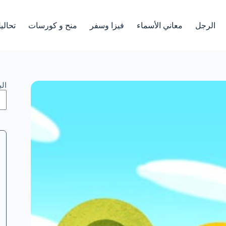
الرجل
معاني الأسماء
فيزا وسفر
منح و كورسات
تحالي
ال