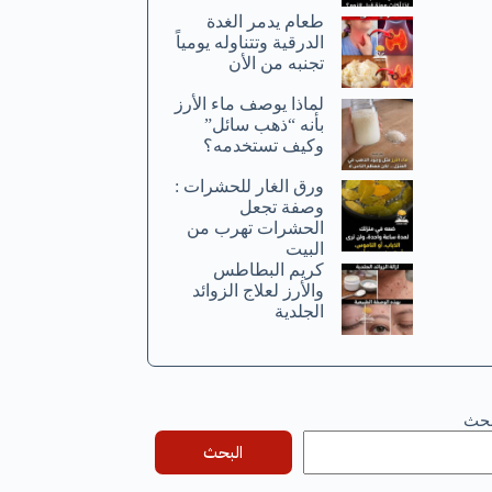
طعام يدمر الغدة
الدرقية وتتناوله يومياً
تجنبه من الأن
لماذا يوصف ماء الأرز
بأنه “ذهب سائل”
وكيف تستخدمه؟
ورق الغار للحشرات :
وصفة تجعل
الحشرات تهرب من
البيت
كريم البطاطس
والأرز لعلاج الزوائد
الجلدية
بحث
البحث