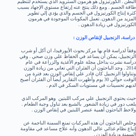
البطن . الكورتيزول هو هرمون السترويد الذي يستخدم لتنظيم
طاقة الجسم . ومع ذلك ينتج عنه إرتفاع مستوي الإجهاد بسبب
كثرة إنتاج الكورتيزول في الجسم والذي يؤدي إلي تطوير
المزيد من الدهون. تعمل المكونات الموجودة في هرمون
الكورتيزول في زيادة الدهون .
دراسة، الزنجبيل لإنقاص الوزن :
وفقاً لدراسة قام بها مركز بحوث الأيورفيدا، ان أكل أو شرب
الزنجبيل، يمكن أن يساعد في الحفاظ علي وزن صحي . وفي
دراسة نشرت بداخل مجلة علوم الأغذية والزراعة في عام
2014 . وجد الباحثون أن الفئران التي تعاني من زيادة الوزن
وتناولوا الزنجبيل كان قادر علي إنقاص الوزن بعد فترة من
الوقت حوالي 30 يوم وأظهرت التقارير أيضاً أن الفئران أصبح
لديهم تحسينات في مستويات السكر في الدم .
حيث يحتوي الزنجبيل علي مركب اللبتين وهو المركب الذي
يلعب دور في زيادة الشعور بالشبع بعد تناول وجبة الطعام .
ولاحظ الباحثون أهمية عنصر اللبتين في إنقاص الوزن .
وخلص الباحثون أن هذه المركبات تمنع السمنة الناجمة عن
إتباع نظام غذائي عالي الدهون وأنه علاج مساعد في مقاومة
السمنة وزيادة الوزن .