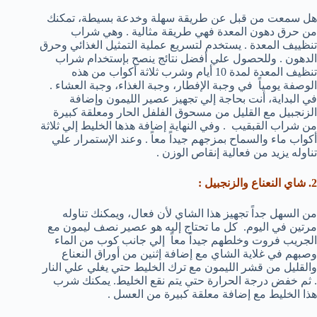
هل سمعت من قبل عن طريقة سهلة وخدعة بسيطة، تمكنك
من حرق دهون المعدة فهي طريقة مثالية . وهي شراب
تنظييف المعدة . يستخدم لتسريع عملية التمثيل الغذائي وحرق
الدهون . وللحصول علي أفضل نتائج ينصح بإستخدام شراب
تنظيف المعدة لمدة 10 أيام وشرب ثلاثة أكواب من هذه
الوصفة يومياً في وجبة الإفطار، وجبة الغذاء، وجبة العشاء .
في البداية، أنت بحاجة إلي تجهيز عصير الليمون وإضافة
الزنجبيل مع القليل من مسحوق الفلفل الحار ومعلقة كبيرة
من شراب القبقيب . وفي النهاية إضافة هذها الخليط إلي ثلاثة
أكواب ماء والسماح بمزجهم جيداً معاً . وعند الإستمرار علي
تناوله يزيد من فعالية إنقاص الوزن .
2. شاي النعناع والزنجبيل :
من السهل جداً تجهيز هذا الشاي لأن فعال، ويمكنك تناوله
مرتين في اليوم. كل ما تحتاج إليه هو عصير نصف ليمون مع
الجريب فروت وخلطهم جيداً معاً إلي جانب كوب من الماء
وصبهم في غلاية الشاي مع إضافة إثنين من أوراق النعناع
والقليل من قشر الليمون مع ترك الخليط حتي يغلي علي النار
. ثم خفض درجة الحرارة حتي يتم نقع الخليط. يمكنك شرب
هذا الخليط مع إضافة معلقة كبيرة من العسل .