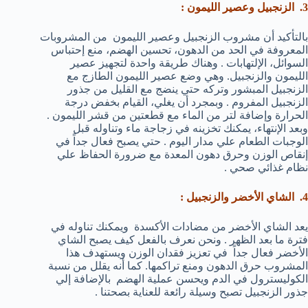
3. الزنجبيل وعصير الليمون :
بالتأكيد أن مشروب الزنجبيل وعصير الليمون من المشروبات
المعروفة في الحد من الدهون، تحسين الهضم، منع إحتباس
السوائل، الإلتهابات . وهناك طريقة واحدة لتجهيز عصير
الليمون والزنجبيل. وهي وضع عصير الليمون الطازج مع
الزنجبيل المبشور وتركه حتي ينضج مع القليل من جذور
الزنجبيل المفروم . وبمجرد أن يغلي، القيام بخفض درجة
الحرارة وإضافة لتر من الماء مع قطعتين من قشر الليمون .
وبعد الإنتهاء، يمكنك تخزينه في زجاجة ماء وتناوله قبل
الوجبات الطعام علي مدار اليوم . حتي يصبح فعال جداً في
إنقاص الوزن وحرق دهون المعدة مع ضرورة الحفاظ علي
نظام غذائي صحي .
4. الشاي الأخضر والزنجبيل :
يعد الشاي الأخضر من مضادات الأكسدة ويمكنك تناوله في
فترة ما بعد الظهر . ونحن نعرف بالفعل كيف يصبح الشاي
الأخضر فعال جداً في تعزيز فقدان الوزن ويستهدف هذا
المشروب حرق الدهون ومنع تراكمها. كما أنه يقلل من نسبة
الكوليسترول في الدم ويحسن عملية الهضم بالإضافة إلي
جذور الزنجبيل تصبح وسيلة رائعة للعناية بصحتنا .