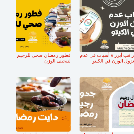
راقب أبرز ٨ أسباب في عدم
فطور رمضان صحي للرجيم
نزول الوزن في الكيتو
لتنحيف الوزن