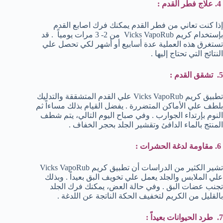
4. علاج فطر القدم :
إذا كنت تعاني من فطر القدم يمكنك فرك اصابع القدم
بإستخدام كريم Vicks VapoRub من 2- 3 مرات يومياً . قد
تستغرق هذه العملية عدة أسابيع أو أشهر لكي تحصل علي
النتائج التي تحتاج إليها .
5. تشقق القدم :
تطبيق كريم Vicks VapoRub علي القدم المتشققة والتدليك
بلطف علي الأماكن المتضررة . يفضل القيام بذلك مساءاً ثم
النوم بإرتداء الجوارب . وفي صباح اليوم التالي، يتم شطف
المنتج بالماء الدافئ وتقشير الجلد بحجر الخفاف .
6. مقاومة لدغة الحشرات :
تشير الكثير من الدراسات أن تطبيق كريم Vicks VapoRub
علي الملابس والجلد يعمل علي تخويف البق بعيداً . وبذلك
تجنب عضات البق . وفي حالة العض، يمكنك فرك الجلد
بالقليل من الكريم لتخفيف الحكة الناتجة عن اللدغة .
7. طرد الحيوانات بعيداً :