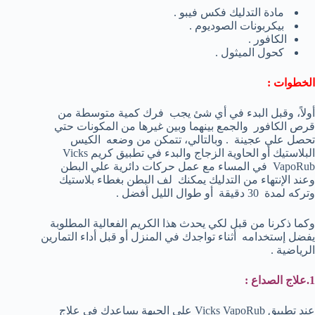
مادة التدليك فكس فيبو .
بيكربونات الصوديوم .
الكافور .
كحول الميثول .
الخطوات :
أولاً، وقبل البدء في أي شئ يجب فرك كمية متوسطة من
قرص الكافور والجمع بينهما وبين غيرها من المكونات حتي
تحصل علي عجينة . وبالتالي، تتمكن من وضعه الكيس
البلاستيك أو الحاوية الزجاج والبدء في تطبيق كريم Vicks
VapoRub في المساء مع عمل حركات دائرية علي البطن
وعند الإنتهاء من التدليك يمكنك لف البطن بغطاء بلاستيك
وتركه لمدة 30 دقيقة أو طوال الليل أفضل .
وكما ذكرنا من قبل لكي يحدث هذا الكريم الفعالية المطلوبة
يفضل إستخدامه أثناء تواجدك في المنزل أو قبل أداء التمارين
الرياضية .
1.علاج الصداع :
عند تطبيق Vicks VapoRub علي الجبهة يساعدك في علاج