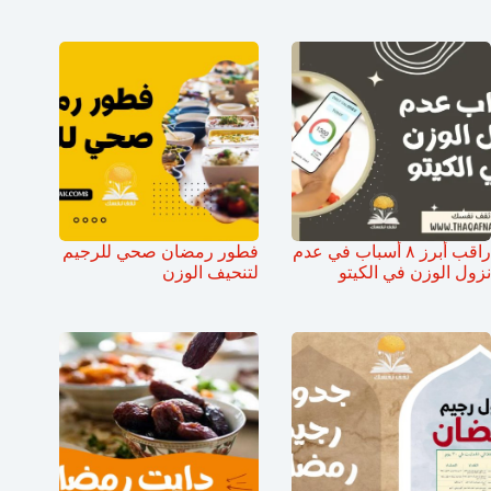
راقب أبرز ٨ أسباب في عدم
فطور رمضان صحي للرجيم
نزول الوزن في الكيتو
لتنحيف الوزن