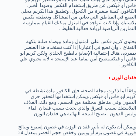
فاس أو فيكس عن طريق إستخدام الفكس وصودا الخبز،
الكافور، كمية صغيرة من الكحول، وتطبيق هذا الكريم محلي
الصنع في المناطق التي تعاني من المشاكل وتغطيته بكيس
بلاستيك وإذا كنت تتواجد في المنزل يمكنك القيام بممارسة
التمارين الرياضية لزيادة فعالية الخليط .
يحتوي كريم فكس علي المثنول ومادة ببيضاء صلبة بنكهة
النعناع . وأن نضع في إعتبارنا إذا كنت تستخدم هذا العنصر
بمفرده، هناك إحتمالية الإصابة بالطفح الجلدي ولكن كريم ابو
فاس أو فيكسيصبح أمن تماماً عند الإستخدام لأنه يحتوي علي
الكافور .
فقدان الوزن :
وفقاً لما ذكرت مجلة الصحة، فإن الكافور مادة نشطة في
كريم ابو فاس أو فيكس ويمكن إستخدامها لتحفيز حرق
الدهون وفي مناطق مختلفة من الجسم . ومع ذلك، الغلاف
البلاستيك يسبب التعرق والذي يحدث بسبب فقدان الماء
وليس الدهون . تصبح النتيجة النهائية هي فقدان الوزن .
ويمكن أن يكون له تأثير فقدان الوزن في غضون إسبوع ونتائج
فورية في غضون يوم أو يومين وخفض حجم الخصر بمعدل 24