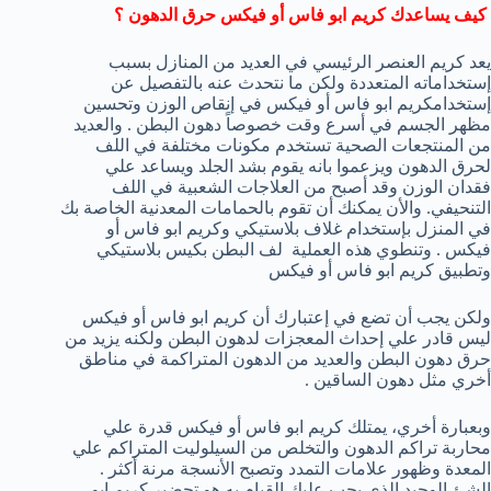
كيف يساعدك كريم ابو فاس أو فيكس حرق الدهون ؟
يعد كريم العنصر الرئيسي في العديد من المنازل بسبب
إستخداماته المتعددة ولكن ما نتحدث عنه بالتفصيل عن
إستخدامكريم ابو فاس أو فيكس في إنقاص الوزن وتحسين
مظهر الجسم في أسرع وقت خصوصاً دهون البطن . والعديد
من المنتجعات الصحية تستخدم مكونات مختلفة في اللف
لحرق الدهون ويزعموا بانه يقوم بشد الجلد ويساعد علي
فقدان الوزن وقد أصبح من العلاجات الشعبية في اللف
التنحيفي. والأن يمكنك أن تقوم بالحمامات المعدنية الخاصة بك
في المنزل بإستخدام غلاف بلاستيكي وكريم ابو فاس أو
فيكس . وتنطوي هذه العملية لف البطن بكيس بلاستيكي
وتطبيق كريم ابو فاس أو فيكس
ولكن يجب أن تضع في إعتبارك أن كريم ابو فاس أو فيكس
ليس قادر علي إحداث المعجزات لدهون البطن ولكنه يزيد من
حرق دهون البطن والعديد من الدهون المتراكمة في مناطق
أخري مثل دهون الساقين .
وبعبارة أخري، يمتلك كريم ابو فاس أو فيكس قدرة علي
محاربة تراكم الدهون والتخلص من السيلوليت المتراكم علي
المعدة وظهور علامات التمدد وتصبح الأنسجة مرنة أكثر .
الشئ الوحيد الذي يجب عليك القيام به هو تحضير كريم ابو