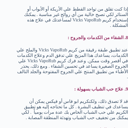
إذا كنت تقلق من تواجد القطط علي الأريكة أو الأبواب أو
الستائر لكي تصبح خالية من أي روائح غير مناسبة . يمكنك
إستخدام كريم Vicks VapoRub لمساعدتك في علاج هذه
المشكلة .
8. الشفاء من الكدمات والجروح :
عند تطبيق طبقة رقيقة من كريم Vicks VapoRub والملح علي
الكدمات، يساعدك هذا المزيج علي تدفق الدم وعلاج الكدمات
في أقصر وقت ممكن. وعند فرك كريم Vicks VapoRub علي
الجروح الصغيرة يساعد في تحسين الشفاء . ومع ذلك، يحذر
الأطباء من تطبيق المنتج علي الجروح المفتوحة والجلد التالف
.
9. علاج حب الشباب بسهولة :
قد لا تصدق ذلك، ولكنكريم ابو فاس أو فيكس يمكن أن
يساعدك في تنظيف البشرة . كل ما تحتاجه إليه هو تطبيق
الكريم علي حب الشباب الخاص بك عدة مرات يومياً . لكي
يمكنك من تجفيف حب الشباب وتهدئة المنطقة المصابة .