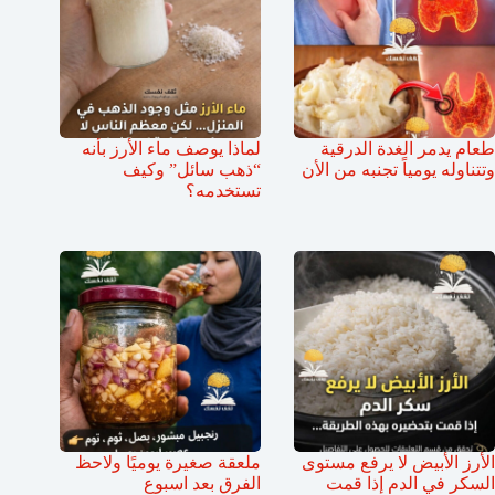
طعام يدمر الغدة الدرقية
لماذا يوصف ماء الأرز بأنه
وتتناوله يومياً تجنبه من الأن
“ذهب سائل” وكيف
تستخدمه؟
الأرز الأبيض لا يرفع مستوى
ملعقة صغيرة يوميًا ولاحظ
السكر في الدم إذا قمت
الفرق بعد اسبوع