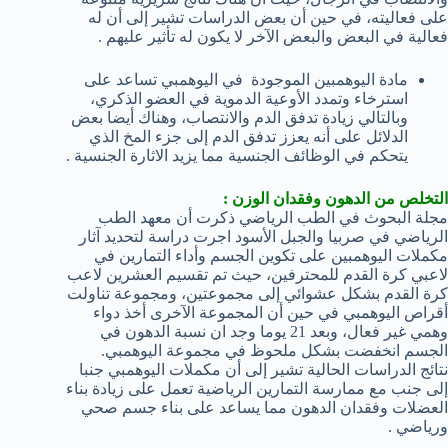
على فعاليته، في حين أن بعض الدراسات تشير إلى أن له
فعالية في البعض والبعض الآخر لا يكون له تأثير عليهم .
مادة اليوهمبين الموجودة في اليوهمبي تساعد على
استرخاء وتمدد الأوعية الدموية في العضو الذكري،
وبالتالي زيادة تدفق الدم والانتصاب، وهناك أيضا بعض
الدلائل على أنه يعزز تدفق الدم إلى جزء المخ الذي
يتحكم في الوظائف الجنسية مما يزيد الاثارة الجنسية .
التخلص من الدهون وفقدان الوزن :
مجلة البحوث في الطب الرياضي ذكرت أن معهد الطب
الرياضي في صربيا والجبل الأسود اجرت دراسة لتحديد آثار
مكملات اليوهمبين على تكوين الجسم وأداء التمارين في
لاعبي كرة القدم للمحترفين، حيث تم تقسيم العشرين لاعب
كرة القدم بشكل عشوائي إلى مجموعتين، ومجموعة تناولت
أقراص اليوهمبي في حين أن المجموعة الآخرى أخذ دواء
وهمي غير فعال، وبعد 21 يوما وجد ان نسبة الدهون في
الجسم انخفضت بشكل ملحوظ في مجموعة اليوهمبي.
نتائج الدراسات الحالية تشير إلى أن مكملات اليوهمبي جنبا
إلى جنب مع ممارسة التمارين الرياضية تعمل على زيادة بناء
العضلات وفقدان الدهون مما يساعد على بناء جسم صحي
ورياضي .