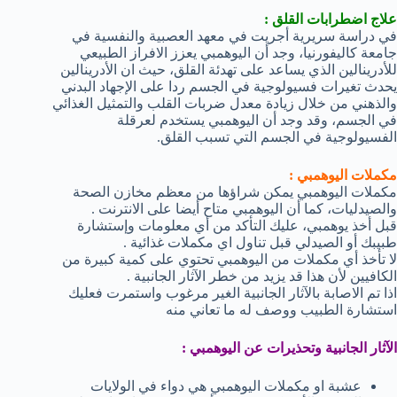
علاج اضطرابات القلق :
في دراسة سريرية أجريت في معهد العصبية والنفسية في
جامعة كاليفورنيا، وجد أن اليوهمبي يعزز الافراز الطبيعي
للأدرينالين الذي يساعد على تهدئة القلق، حيث ان الأدرينالين
يحدث تغيرات فسيولوجية في الجسم ردا على الإجهاد البدني
والذهني من خلال زيادة معدل ضربات القلب والتمثيل الغذائي
في الجسم، وقد وجد أن اليوهمبي يستخدم لعرقلة
الفسيولوجية في الجسم التي تسبب القلق.
مكملات اليوهمبي :
مكملات اليوهمبي يمكن شراؤها من معظم مخازن الصحة
والصيدليات، كما أن اليوهمبي متاح أيضا على الانترنت .
قبل أخذ يوهمبي، عليك التأكد من أي معلومات وإستشارة
طبيبك أو الصيدلي قبل تناول اي مكملات غذائية .
لا تأخذ أي مكملات من اليوهمبي تحتوي على كمية كبيرة من
الكافيين لأن هذا قد يزيد من خطر الآثار الجانبية .
اذا تم الاصابة بالآثار الجانبية الغير مرغوب واستمرت فعليك
استشارة الطبيب ووصف له ما تعاني منه
الآثار الجانبية وتحذيرات عن اليوهمبي :
عشبة او مكملات اليوهمبي هي دواء في الولايات