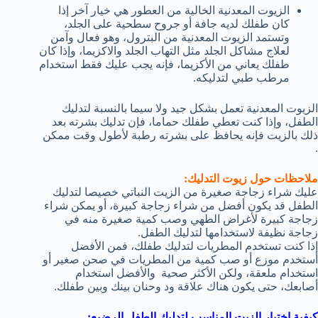
الزيوت المعدنية الخالية من العطور هي خيار آخر إذا
كان طفلك لديه جافة أو جروح سطحية على الجلد،
وتستمد الزيوت المعدنية من البترول، وهو فعال وآمن
لعلاج مشاكل الجلد مثل التهاب الجلد والاكزيما، وإذا كان
طفلك يعاني من الأكزيما، فإنه يجب عليك فقط استخدام
مرطب طبي لتدليكه.
الزيوت المعدنية تعمل بشكل جيد ولا سيما بالنسبة لتدليك
الطفل، وإذا كنت تعطي طفلك حماما، فإن تدليك بشرته بعد
ذلك بالزيت فإنه يحافظ على بشرته رطبة لأطول وقت ممكن
.
ملاحظات حول زيوت التدليك:
عليك شراء زجاجة صغيرة من الزيت النباتي خصيصا لتدليك
الطفل قد يكون أفضل من شراء زجاجة كبيرة، أو يمكن شراء
زجاجة كبيرة لأغراض الطهي وصب كمية صغيرة منه في
زجاجة نظيفة لاستخدامها لتدليك الطفل.
إذا كنت تستخدم المطريات لتدليك طفلك، فمن الأفضل
أستخدم موزع أو صب كمية من المطريات في صحن صغير أو
استخدام ملعقة، ولكن الأكثر صحية والأفضل استخدام
أصابعك، حتى يكون هناك علاقة ود وحنان بينك وبين طفلك.
كيفية اختيار الزيت المناسب لتدليك الطفل الرضيع: