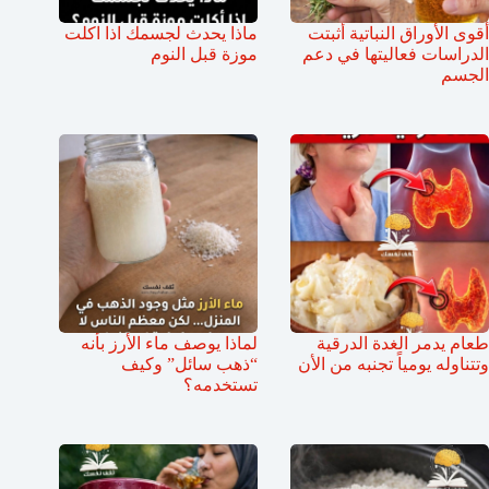
أقوى الأوراق النباتية أثبتت
ماذا يحدث لجسمك اذا اكلت
الدراسات فعاليتها في دعم
موزة قبل النوم
الجسم
طعام يدمر الغدة الدرقية
لماذا يوصف ماء الأرز بأنه
وتتناوله يومياً تجنبه من الأن
“ذهب سائل” وكيف
تستخدمه؟