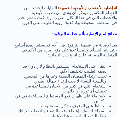
4. إصابة الأعصاب والأوعية الدموية:
النهايات الخشنة من
العظام المكسورة يمكن أن يؤدي الى تصيب الأوعية
والأعصاب التي في هذا المكان القريب, وإذا كنت تشعر بخدر
في المنطقة المحيطة بها، فعليك رؤية الطبيب على الفور.
نصائح لمنع الإصابة بألم عظمة الترقوة:
بعد الإصابة في عظمة الترقوة، فإن آلام قد يستمر لعده أسابيع
حتى يتم الشفاء, وللمساعدة على منع المزيد من الألم في
المنطقة المصابة، عليك اتباع هذه النصائح:
البقاء على الاستخدام المستمر بانتظام لأي دواء قد
يصفه الطبيب لتخفيف الألم.
تجنب ارتداء القمصان الضيقة وغيرها من الملابس,
وبالنسبة للنساء لا يجب ارتداء حمالة الصدر.
استخدام الثلج في كثير من الأحيان للمساعدة في
تخفيف أي تورم أو الالتهاب.
الاستلقاء على ظهرك قدر المستطاع للمساعدة في فرد
الكتفين.
الحفاظ على الوقوف بشكل صحيح وجيد.
السماح لنفسك بإعطاء وقت للشفاء والتخطط لحياتك
خلال الشهر القادم مع هذا الاعتبار.