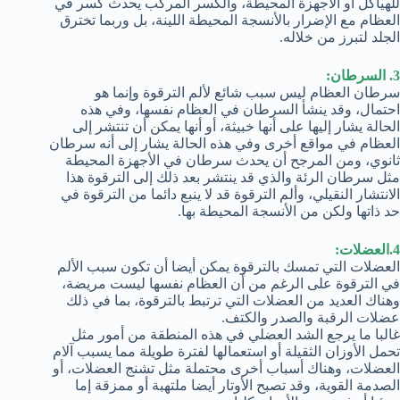
للهياكل أو الأجهزة المحيطة، والكسر المركب يحدث كسر في
العظام مع الإضرار بالأنسجة المحيطة اللينة، بل وربما تخترق
الجلد لتبرز من خلاله.
3. السرطان:
سرطان العظام ليس سبب شائع لألم الترقوة وإنما هو
احتمال، وقد ينشأ السرطان في العظام نفسها، وفي هذه
الحالة يشار إليها على أنها خبيثة، أو أنها يمكن أن تنتشر إلى
العظام في مواقع أخرى وفي هذه الحالة يشار إلى أنه سرطان
ثانوي، ومن المرجح أن يحدث سرطان في الأجهزة المحيطة
مثل سرطان الرئة والذي قد ينتشر بعد ذلك إلى الترقوة هذا
الانتشار النقيلي، وألم الترقوة قد لا ينبع دائما من الترقوة في
حد ذاتها ولكن من الأنسجة المحيطة بها.
4.العضلات:
العضلات التي تمسك بالترقوة يمكن أيضا أن تكون سبب الألم
في الترقوة على الرغم من أن العظام نفسها ليست مريضة،
وهناك العديد من العضلات التي ترتبط بالترقوة، بما في ذلك
عضلات الرقبة والصدر والكتف.
غالبا ما يرجع الشد العضلي في هذه المنطقة من أمور مثل
تحمل الأوزان الثقيلة أو استعمالها لفترة طويلة مما يسبب آلام
العضلات، وهناك أسباب أخرى محتملة مثل تشنج العضلات، أو
الصدمة القوية، وقد تصبح الأوتار أيضا ملتهبة أو ممزقة إما