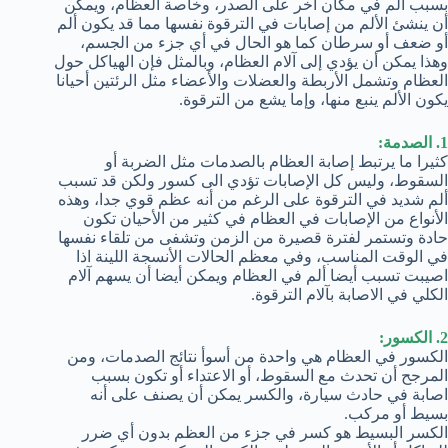
بسبب ألم في مكان آخر على الصدر، وخاصة العظام، ويمكن
أن ينشئ الألم من إصابات في الترقوة نفسها مما قد يكون ألم
أو ضعف أو سرطان كما هو الحال في أي جزء من الجسم،
وهذا يمكن أن يؤدي إلى آلام العظام، وبالمثل فإن الهياكل حول
العظام وتشمل الأربطة والعضلات والأعضاء مثل الرئتين أحيانا
يكون الألم ينبع منها، وإما يشع من الترقوة.
1. الصدمة:
كثيرا ما يرتبط إصابة العظام بالصدمات مثل الضربة أو
السقوط، وليس كل الإصابات تؤدي الى كسور ولكن قد تسبب
ألم شديد في الترقوة على الرغم من أنه عظم قوي جدا، وهذه
الأنواع من الإصابات في العظام في كثير من الأحيان تكون
حادة وتستمر لفترة قصيرة من الزمن وتشفى من تلقاء نفسها
في الوقت المناسب، وفي معظم الحالات الأنسجة اللينة اذا
اصيبت تسبب أيضا ألم في العظام ويمكن أيضا أن يسهم آلام
الكلي في الاصابة بآلام الترقوة.
2. الكسور:
الكسور في العظام هي واحدة من أسوأ نتائج الصدمات، ومن
المرجح أن تحدث مع السقوط، أو الاعتداء أو تكون بسبب
اصابة في حادث سيارة، والكسر يمكن أن يصنف على أنه
بسيط أو مركب.
الكسر البسيط هو كسر في جزء من العظم بدون أي ضرر