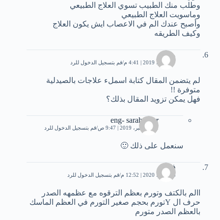
وطلب منك الطبيب تسوي العلاج الطبيعي
وماسويت العلاج الطبيعي
وأصبح عندك الم في الاعصاب ايش يكون العلاج
وكيف الطريقه
محمد
17 يوليو، 2019 | 4:41 م
قم بتسجيل الدخول للرد
لم يتضمن المقال كتابة اسملء علاجات بالصيدلية
متوفرة !!
فهل يمكن تزويد المقال بذلك؟
eng- sarah nour
11 ديسمبر، 2019 | 9:47 ص
قم بتسجيل الدخول للرد
سنعمل على ذلك 🙂
فهد
13 يونيو، 2020 | 12:52 م
قم بتسجيل الدخول للرد
االم بالكتف وتورم بعظم الترقوه مع عظمهه الصدر
حرف ال Yتورم بحجم صغير التورم في العظم الماسك
بالعظم الصدر متورم