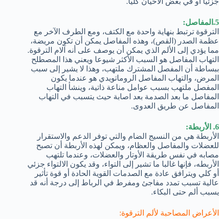
جزئيا أو في بعض الأحيان كليا.
5.المفاصل:
الترقوة ترتبط بنهاية واحدة مع الكتف، ومع الطرف الآخر مع
عظمة الصدر (القص)، وهذه المفاصل يمكن أن تكون مريضة،
مما يؤدي إلى الألم الذي يمكن أن يوصف على أنه آلام الترقوة.
التهاب المفاصل هو السبب الأكثر شيوعا ويعني هذا المصطلح
ببساطة أن المفصل المشترك ملتهب، وهذا لا يشير إلى سبب
المرض، والتهاب المفاصل الروماتويدي هو عندما يكون
المفصل ملتهب بسبب عوامل مناعة ذاتية، وينشأ التهاب
المفاصل ما بعد الصدمة بعد اصابة حيث يتسبب في التهاب
المفاصل عن طريق العدوى.
6. الأربطة:
الأربطة هي من النسيج الضام والتي توفر الدعم والاستقرار
للعضلات والمفاصل والعظام، ويمكن لهذه الأربطة أن تصبح
مصابه في نفس طريقة الأوتار والعضلات، وعندما تلتهب
الأربطه، فإنها غالبا ما تشير إلى التواء، وقد يكون الالتواء جزئي
أو كلي ويترافق عادة مع الصدمات القوية الحادة أو قوة تأثير
عالية تسبب تمدد مفاجئ ومفرط في الرباط إلى درجة أنه قد
يسبب ألم حتى البكاء.
الأعراض المصاحبة لألم الترقوة: