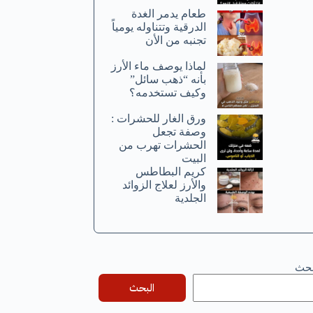
طعام يدمر الغدة
الدرقية وتتناوله يومياً
تجنبه من الأن
لماذا يوصف ماء الأرز
بأنه “ذهب سائل”
وكيف تستخدمه؟
ورق الغار للحشرات :
وصفة تجعل
الحشرات تهرب من
البيت
كريم البطاطس
والأرز لعلاج الزوائد
الجلدية
بحث
البحث