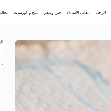
الرجل
معاني الأسماء
فيزا وسفر
منح و كورسات
تحالي
ال