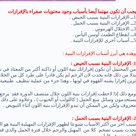
يجب أن تكون مهتما أيضا بأسباب وجود محتويات صفراء بالإفرازات
1ــ الإفرازات البنية بسبب الحيض .
2ــ الإفرازات البنية بسبب الحمل .
3ــ الاختلال الهرموني .
4ــ انقطاع الطمث أوسن اليأس .
5ــ أسباب أخرى للإفرازات البنية .
وهذه هي أبرز أسباب الإفرازات البنية :
1- الإفرازات البنية بسبب الحيض :
من المحتمل أن تكون إفرازاتك بنية اللون أو داكنة أكثر من المعتاد في نه
بدلا من ذلك فانه يحدث لان الرحم لم يكن قادرا على طرد كل من الخلاي
ترين إفرازا يشبه القهوة في لونها ، وهذا جزء من عملية تنظيف طبيعية يقو
ومع ذلك إذا لاحظت إفرازات بنية اللون خلال منتصف الدورة فقد يرجع 
يستخدمون وسائل منع الحمل ( كاللولب أو الحبوب ) ، وعلاوة على ذلك ف
معروف ولكن من الممكن أن تبدو الإفرازات بنية اللون أثناء التبويض .
2- الإفرازات البنية بسبب الحمل :
سبب آخر من أكثر الأسباب شيوعا لظهور الإفرازات المهبلية البنية هو ال
يحدث بسبب تضخم كلا من المهبل والرحم خلال فترة الحمل والذي قد يس
اللون ونزيف قليل .