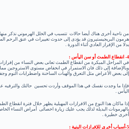
من ناحية أخرى هناك أيضا حالات تتسبب في الخلل الهرموني نذكر منها
هرمون البريجيستيرون قد يؤدى إلى حدوث تغييرات في عنق الرحم المخ
بدلا من الإفراز العادي أثناء الدورة .
4- انقطاع الطمث أو سن اليأس :
في المراحل المبكرة من انقطاع الطمث تعانى بعض النساء من إفرازات مهب
وبالإضافة إلى ذلك فان الاستمرار في انخفاض مستوى الاستروجين مما يؤ
إلى بعض الأعراض مثل التعرق والهبات الساخنة واضطرابات النوم وجف
فإذا ما وجدت نفسك في هذا الموقف وأردت تحسين حالتك والترفيه عن
اليأس .
إذا ماكان هذا النوع من الافرازات المهبلية يظهر خلال فترة انقطاع الطم
بالهرمونات البديلة لذلك يجب عليك زيارة اخصائى أمراض النساء الخا
أخرى خطيرة .
5-أسباب أخرى للإفرازات البنية :