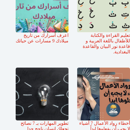
تعليم القراءة والكتابة
اعرف أسرارك من تاريخ
للأطفال باللغة العربية و
ميلادك 9 مسارات عن حياتك
قاعدة نور البيان والقاعدة
البغدادية.
أخطاء رواد الأعمال 7 أشياء
تطوير المهارات بـ 7 نصائح
لا يجب أن يفعلوها ابداً
تجعلك انسان ناجح جدا