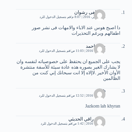
مصطفى رشوان
26 سبتمبر، 2016 | 8:07 م
قم بتسجيل الدخول للرد
دا اصبح هوس عند الاباء والامهات فى نشر صور
اطفالهم وبرغم التحذيرات
حنان احمد
3 أكتوبر، 2016 | 11:03 ص
قم بتسجيل الدخول للرد
يجب على الجميع ان يحتفظ على خصوصياته لنفسه وان
لا يشارك الغير بصوره هذه عادة سيئة للأسفة منتشرة
الأوان الأخير .لاإلاه إلا انت سبحانك إني كنت من
الظالمين
zineb
5 أكتوبر، 2016 | 12:52 ص
قم بتسجيل الدخول للرد
Jazkom lah khyran
محمد راقي الحديثي
5 أكتوبر، 2016 | 1:42 ص
قم بتسجيل الدخول للرد