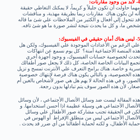
4- لابد من وجود مقارنات:
مهما حاولت أن تكون جليلاً و كريماً، لا يمكنك التغاطي حقيقة
أنه لن يكون هناك مقارنات ربما بطريقة مهذبة، و مناقشات
قد تتحول إلي أفعال و الكثير من الملاحظات علي شئ ما قاله
شخص ما، و كل ما يحدث نتيجة لنشر صورة ما هو شئ تافه.
5- ليس هناك أمان حقيقي في الفيسبوك:
علي الرغم من الأعدادات الموجودة علي الفيسبوك، ولكن هل
هذه المنصة الأجتماعية أمنة؟ كل يوم نسمع عن انتهاكات
تحدث لخصوصية حسابات الفيسبوك، و وجود أجهزة أخري
تجمع البيانات الخاصة الخاصة، كل ذلك لا يجعل صور أطفالك
سرية و خاصة. هناك برامج التعرف علي الأنترنت تمسح و تزيل
هذه الخصوصية، و بالتالي يكون هناك فرصة لإنتهاك خصوصية
الصور، و في هذه الحالة لا يهم هل هي صور لأشخاص بالغين أم
صغار، لأن هذه الصور سوف يتم تبادلها بدون رجعة.
هذه المقالة ليست ضد وسائل الأتصال الأجتماعي ، لأن وسائل
الأتصال الأجتماعي هي وسيلة عظيمة اذا أحسن استخدامها. و
لكن في الحقيقة تجنب مشاركة صور الأطفال علي وسائل
الأتصال الأجتماعي ليس من منطلق الإفراط أو الهوس في
حماية الأطفال، و لكنه لحماية أطفالنا من أي ضرر قد يحدث .