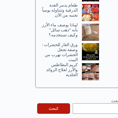
طعام يدمر الغدة
الدرقية وتتناوله يومياً
تجنبه من الأن
لماذا يوصف ماء الأرز
بأنه “ذهب سائل”
وكيف تستخدمه؟
ورق الغار للحشرات :
وصفة تجعل
الحشرات تهرب من
البيت
كريم البطاطس
والأرز لعلاج الزوائد
الجلدية
بحث
البحث