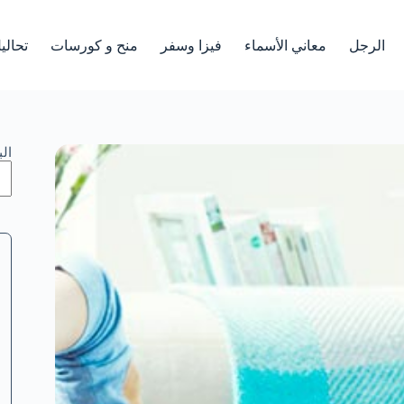
الرجل
معاني الأسماء
فيزا وسفر
منح و كورسات
تحالي
ال