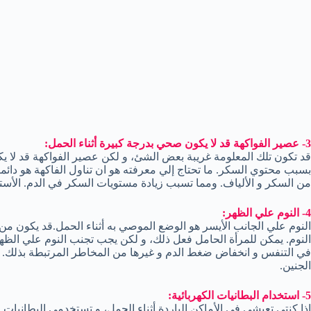
3- عصير الفواكهة قد لا يكون صحي بدرجة كبيرة أثناء الحمل:
قد تكون تلك المعلومة غريبة بعض الشئ، و لكن عصير الفواكهة قد لا يك
بسبب محتوي السكر. ما تحتاج إلي معرفته هو ان تناول الفاكهة هو دائم
من السكر و الألياف. ومما تسبب زيادة مستويات السكر في الدم. الأس
4- النوم علي الظهر:
النوم علي الجانب الأيسر هو الوضع الموصي به أثناء الحمل.قد يكون م
النوم. يمكن للمرأة الحامل فعل ذلك، و لكن يجب تجنب النوم علي الظهر
في التنفس و انخفاض ضغط الدم و غيرها من المخاطر المرتبطة بذلك. بي
الجنين.
5- استخدام البطانيات الكهربائية:
اذا كنتي تعيشي في الأماكن الباردة أثناء الحمل، و تستخدمي البطانيات