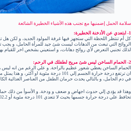
سلامة الحمل إضمنيها مع تجنب هذه الأشياء الخطيرة الشائعة
1- ابتعدي عن الأدخنة الخطيرة:
كل أم تنتظر اللحظة التي ستجهز فيها غرفة المولود الجديد، و لكن هل تع
الروائح التي تبعث من الدهانات ليست شئ جيد للمرأة الحامل، و يجب تج
لذلك تجنبي التعرض لأي روائح دهانات، و استعيني بشخص اخر للقيام بهذ
2- الحمام الساخن ليس شئ مريح لطفلك في الرحم:
الحمام الساخن يعطي شعور عظيم بالراحة. و علي الرغم من انه ليس 
ان ترتفع درجة حرارة الجسم إلي 101 درجة مئوي
في دم الحامل، و بالتالي يحدث حرمان الطفل من العناصر الغذائية الكاف
وهذا قد يؤدي إلي حدوث اجهاض و ضعف و ودخة. و الأسوأ من ذلك حمامات
تحافظ علي درجة حرارة جسمها بحيث لا تتعدي 101 درجة مئوية أو 102.2 درجة مئوية.