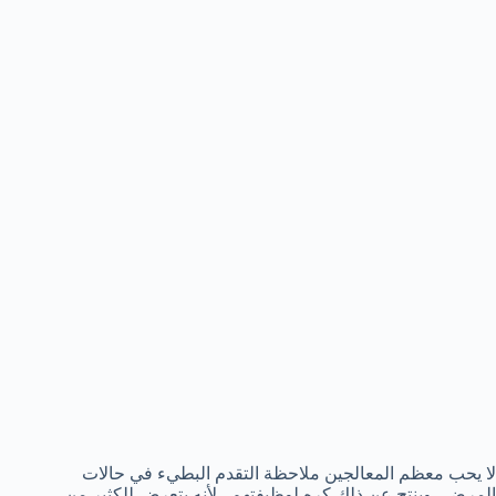
لا يحب معظم المعالجين ملاحظة التقدم البطيء في حالات
المرضي وينتج عن ذلك كره لوظيفتهم . لأنه يتعرض للكثير من