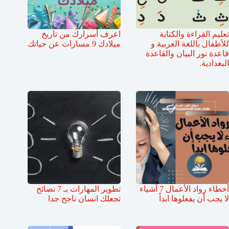
تعليم القراءة والكتابة
اعرف أسرارك من تاريخ
للأطفال باللغة العربية و
ميلادك 9 مسارات عن حياتك
قاعدة نور البيان والقاعدة
البغدادية.
أخطاء رواد الأعمال 7 أشياء
تطوير المهارات بـ 7 نصائح
لا يجب أن يفعلوها ابداً
تجعلك انسان ناجح جدا