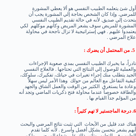
أول شئ يتعلمه الطبيب النفسي هو ألا يعطي المشورة
للمرضي. وإذا كان الشخص بحاجة إلي المشورة يجب أن
يتحدث إلي صديق. لأنه في حالة تقديم الطبيب النفسي
المشورة للمريض سوف يشعر المريض وكأنهم موكلهم لكي
يعتمدوا عليهم . فهي إستراتيجية لا تزال ناجحة في محاولة
علاج المرضي .
5. من المحتمل أن يضرك :
نادراً، ما يخبرك الطبيب النفسي بمدي صعوبة الإجراءات
والعملية للوصول إلي النتائج التي تحتاجها . فالعلاج النفسي
الجيد يتطلب منك إجراء تغيرات في حياتك، تفكيرك، سلوكك،
كيفية التفاعل مع العالم من حولك وهذا الأمر ليس سهلاً
وعادة ما يستغرق الكثير من الوقت والعمل الشاق والجهد
والطاقة خصوصاً عندما محاولة فتح ذكريات الماضي وتجد أنه
من المؤلم جداً القيام بها .
6. درجة الماجستير لا تهم كثيراً :
هناك عدد قليل من الأبحاث التي تثبت نتائج المرضي والبحث
أيهم يشعر بتحسن بشكل أفضل وأسرع . لأنه كلما تقدم
الطبيب في التعليم وتأثير ذلك علي شفاء المرضي . ولكن