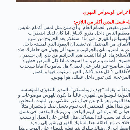
أعراض الوسواس القهري
1- غسل اليدين أكثر من اللازم:
لمس مقبض الحمام العام أو أي شئ مثل لمس أكمام ملابس
معظم الناس داخل مترو الأنفاق. اذا كان لديك اضطراب
الوسواس القهري، في ماذا ستفكر بعد الخروج من مترو
الأنفاق. من المحتمل ان تعتقد ان العمود الذي لمسته داخل
عربة المترو ملئ بالجراثيم. و سيبدأ ان يجول في خاطرك هذه
الأسئلة: ماذا لو اذا انتقلت هذه الجراثيم من يدي إلي جسمي،
فسوف أصاب بمرض، ماذا سيحدث اذا كان المرض خطير؟
هل سأصبح غير قادر علي لعمل؟ هل سأموت؟ ماذا سيحدث
لأطفالي ؟ كل هذه الأفكار الغير مرغوب فيها و الصور
المزعجة التي تدور داخل عقلك، هو الهوس.
وفقاً ما يقوله “جيف زيمانسكي”- المدير التنفيذي للمؤسسة
الدولية للوسواس القهري. غالباً ما يكون للهوس موضوعات و
هذا الهوس هو ناتج عن خوف غير عقلاني من التلوث. للتخلص
من هذا القلق المستمر، أنت تقوم بغسل يديك بإستمرار مثلاً
حوالي 50 مرة في اليوم الواحد. و روتينك المقدس في غسل
يديك قد يسبب لك المشاكل مثل التأخر علي العمل أو يسبب
خلافات مع العائلة. هذا السلوك القهري يشير إلي وجود
اضطراب ،لأن هناك سلوك يتم فعله للقضاء علي الهوس، هذا