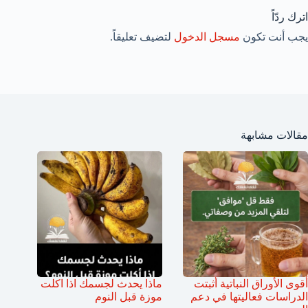
اترك ردّاً
يجب أنت تكون
مسجل الدخول
لتضيف تعليقاً.
مقالات مشابهة
أقوى الأوراق النباتية أثبتت
ماذا يحدث لجسمك اذا اكلت
الدراسات فعاليتها في دعم
موزة قبل النوم