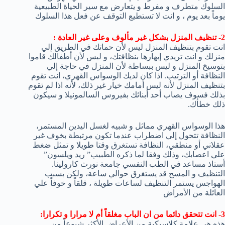
السلوك متطرف و مفرط و يتعارض مع سير الحياة الطبيعية
يوماً بعد يوم ، و انت لا تستطيع التوقف عن فعل هذا السلوك
2- تنظيف المنزل بشكل غير مألوف وعلى غير العادة :
انت تقوم بتنظيف المنزل ليس لأن حماتك في الطريق إلي
منزلك و انت تريدي إبهارها بنظافتك، و ليس لأن أطفالك قاموا
بتوسيخ المنزل و ليس ببساطة لأن المنزل في حاجة إلي
النظافة أو الترتيب. اذا كان لديك الوسواس القهري، انت تقوم
بتنظيف المنزل لأنه ليس أمامك خيار غير ذلك، لأنه اذا لم تقوم
بذلك فسوف يصاب أحد أبنائك بفيروس السالمونيلا و سيكون
ذلك خطأك.
هذا الوسواس القهري مماثل و شبيه لغسل اليدين المستمر،
النظافة تتحول إلي اضطراب عندما تكون مرتبطة بخوف غير
عقلاني أو منطقي، النظافة تستغرق وقتا طويلا و تمثل ضغط
علي اعصابك، وذلك وفقا لما ذكره الطبيب” ريد ويلسون”
أستاذ مساعد في الطب النفسي جامعة نورث كارولينا.
التنظيف و المسح قد يستغرق حوالي ساعة، ولكن بسبب
الهواجس يستمر التنظيف لساعات طويلة ، قلقاً و خوفاً علي
العائلة من الأمراض
3- انت تتحقق دائما من ان الباب مغلقاً أم لا مرارا و تكرارا:
هذه هي علامة كلاسيكية من الأعراض الأكثر شيوعاً من