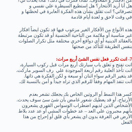
من الأفكار و المخاوف: لماذا فكرت في ذلك؟ ماذا يحدث لي؟
هل أنا أريد الأنتحار؟ هل استطيع السيطرة علي نفسي و
تصرفاتي؟ انت تقلق بشأن هذه الفكرة العابرة في لحظتها و
في وقت لاحق و لعدة أيام قادمة
هذه الأنواع من الأفكار الغير مرغوب فيها قد تكون ايضاً افكار
غير مناسبة أو ملائمة من الناحية الجنسية أو قد تكون مرتبطة
بالعقائد الدينية أو أي دوافع أخري مختلفة مثل تكرار الصلوات
بنفس الطريقة للتأكد من صحتها
7- انت تكرر فعل نفس الشئ أربع مرات:
انت تفتح و تغلق باب سيارتك أربع مرات قبل ركوب السيارة،
انت تأخذ العلبة رقم أربعة الموجودة علي رف السوبر ماركت.
قد يتغير الرقم سواء اثنان أو سبعة و لكن الفكرة هي ذاتها.
انت تنفذ المهام وفقاً للرقم الذي تراه جيداً و أمن بالنسبة لك.
كسر هذا النمط أو الروتين الخاص بك يجعلك تشعر بعدم
الأرتياح، أو قد يعطيك شعور غامض بأن شئ سئ سوف يحدث.
الأشخاص الذين لديهم اضطراب الوسواس القهري يشعرون
بأنهم مجبرون علي العد – عد خطوات المشي أو عد عدد بلاط
الأرض في الغرفة بدون اي يشعر بأي قلق أو إحراج من هذا
الفعل