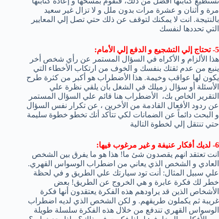
تستطيع كتابتها أفضل من ذلك، فتقوم بمسحها و إعادة كتابتها
مرة و أثنان و عشرة مرات بدون ملل و لا تزال غير سعيد
بالنتيجة. انت لا يمكنك لتوقف عن ذلك حتي تصل إلي المعايير
التي تحددها لنفسك
5- تحتاج إلي التشجيع و الدفع إلي الأمام:
هذا الألزام و الأكراه في السؤال المستمر عن رأي شخص أخر
ينبع من عدم ثقتك بنفسك و الخوف من ارتكاب الأخطاء التي
يكون لها عواقب وخيمة. هذا الأضطراب هو أكبر من كثرة طرح
الأسئلة أو سؤال زميلك في الشغل بأن يلقي نظرة علي
التقرير الخاص بك، الأضطراب هنا قائم علي السؤال المستمر
عن ردود الأفعال القادمة من الأخرين ، عن تكرار نفس السؤال
و البحث دائماً عن الضمانات لكي تتأكد أنك تخطو خطوة سليمة
حتي تنتقل إلي لخطوة التالية
6- لديك أفكار عنيفة و غير مرغوب فيها:
انت تعتقد انهم يقصدون شئ ما! هذا هو ما يفرق بين الشخص
العادي و الشخص الذي يعاني من اضطراب الوسواس القهري.
علي سبيل المثال: أنت تود سيارتك علي الطريق و في لحظة
خطر لك فكرة عابرة و هي الخروج عن الطريق! بعض
الأشخاص الذين قد يراودهم هذه الفكرة يعتقدون أنها فكرة
غريبة ثم يكملون طريقهم. و لكن الشخص الذي لديه اضطراب
الوسواس القهري تندفع من خلال هذه الفكرة سلسلة طويلة