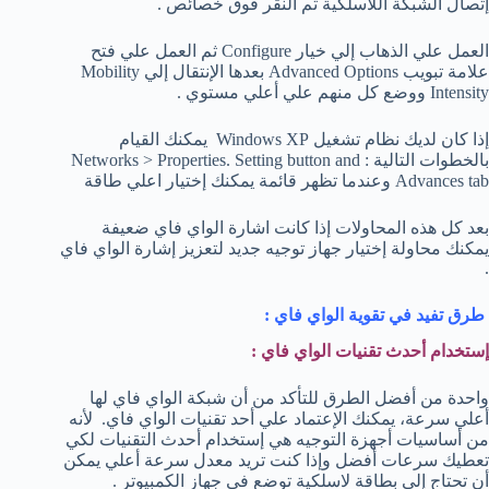
إتصال الشبكة اللاسلكية ثم النقر فوق خصائص .
العمل علي الذهاب إلي خيار Configure ثم العمل علي فتح
علامة تبويب Advanced Options بعدها الإنتقال إلي Mobility
Intensity ووضع كل منهم علي أعلي مستوي .
إذا كان لديك نظام تشغيل Windows XP يمكنك القيام
بالخطوات التالية : Networks > Properties. Setting button and
Advances tab وعندما تظهر قائمة يمكنك إختيار اعلي طاقة
بعد كل هذه المحاولات إذا كانت اشارة الواي فاي ضعيفة
يمكنك محاولة إختيار جهاز توجيه جديد لتعزيز إشارة الواي فاي
.
طرق تفيد في تقوية الواي فاي :
إستخدام أحدث تقنيات الواي فاي :
واحدة من أفضل الطرق للتأكد من أن شبكة الواي فاي لها
أعلي سرعة، يمكنك الإعتماد علي أحد تقنيات الواي فاي. لأنه
من أساسيات أجهزة التوجيه هي إستخدام أحدث التقنيات لكي
تعطيك سرعات أفضل وإذا كنت تريد معدل سرعة أعلي يمكن
أن تحتاج إلي بطاقة لاسلكية توضع في جهاز الكمبيوتر .