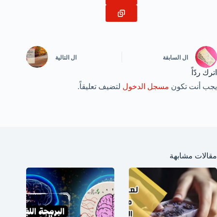
ال
السابقة
ال
التالية
اترك ردّاً
يجب أنت تكون
مسجل الدخول
لتضيف تعليقاً.
مقالات مشابهة