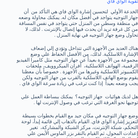
تقوية الواي فاي
الخدعة الأولي لتحسين إشارة الواي فاي هي التأكد من أن
جهاز التوجيه يتواجد في أفضل مكان له. يمكنك محاولة وضعه
في منطقة وسطي من المنزل حتي يتواجد في نفس المسافة
من كل غرفة تريد أن يحدث فيها إتصال بالإنترنت . لذلك، لا
تحاول وضع جهاز التوجيه في نهاية المنزل .
هناك العديد من الأجهزة التي تتداخل وتؤدي إلي إضعاف
الإشارة اللاسلكية. لذلك، من الأفضل الحفاظ علي وضع
مجموعة من الأجهزة بعيداً عن جهاز التوجيه مثل كاميرا الفيديو
الرقمية، الهواتف اللاسلكية، أفران الميكروويف، ملحقات
الكمبيوتر اللاسلكية وغيرها من الأجهزة . خصوصاً بأن معظنا
يقوم بوضع الهاتف اللاسلكية بالقرب من جهاز التوجيه ولكن
يجب وضعه بعيداً إذا كنت ترغب في زيادة سرعة الواي فاي .
هل لديك هوائيات جهاز التوجيه؟ يمكنك ببساطة العمل علي
توجيها نحو الغرفة التي ترغب في وصول الإنترنت لها .
وضع جهاز التوجيه في مكان جيد مع القيام بخطوات بسيطة
لتعزيز إشارة الواي فاي. القيام بالذهاب إلي قائمة إبدأ، لوحة
التحكم، شبكة الإنترنت، مركز الشبكة والمشاركة، تغير
إعدادت المحول، ثم القيام بالنقر بزر الماوس الأيمن علي