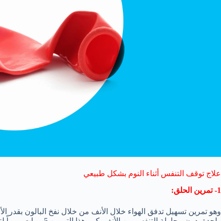
علاج توقف التنفس أثناء النوم بشكل طبيعي
1- تمرين الحلق:
وهو تمرين تسهيل تدفق الهواء خلال الأنف من خلال نفخ البالون بقدر ال
واحدة بدون محاولة التنفس من الأنف. كرر هذا التمرين 5 مرات يومياً لتحسين تدفق الهواء