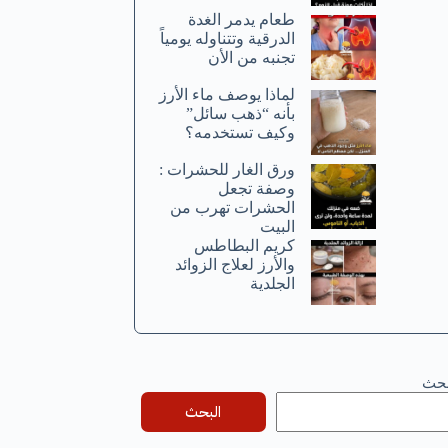
طعام يدمر الغدة
الدرقية وتتناوله يومياً
تجنبه من الأن
لماذا يوصف ماء الأرز
بأنه “ذهب سائل”
وكيف تستخدمه؟
ورق الغار للحشرات :
وصفة تجعل
الحشرات تهرب من
البيت
كريم البطاطس
والأرز لعلاج الزوائد
الجلدية
بحث
البحث