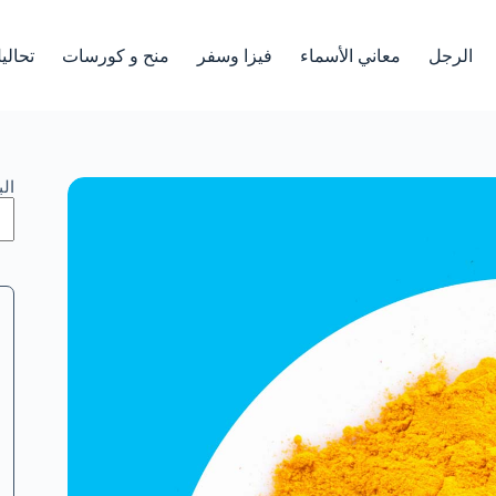
الرجل
معاني الأسماء
فيزا وسفر
منح و كورسات
تحالي
ال