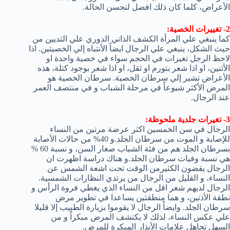
الأعراض، كلما كان ذلك افضل لتحسن الحالة.
2- تغييرات الخصية:
كما ينبغي علي المرأة الكشف الذاتي الدوري علي الثديين من
حيث الشكل، ينبغي علي الرجال ايضاً الأنتباه إلي الخصيتين. اذا
لاحظ الرجل تغيرات في الحجم سواء في خصية واحدة او
الأثنين، او اذا شعر بتورم او ثقل، او اذا شعر بوجود كتلة، هذه
الأعراض تشير إلي سرطان الخصية. سرطان الخصية هو
المرض الأكثر شيوعاً في مرحلة الشباب و في منتصف العمر
عند الرجال.
3- تغيرات جلدية ملحوظة:
الرجال في سن الخمسين اكثر عرضة مرتين من النساء
للإصابة و الموت من سرطان الجلد.و 40% من حالات الأصابة
بسرطان الجلد هم من فئة الشباب صغار السن، و نسبة 60 %
هي نسبة وفيات سرطان الجلد.و هناك دراسة اظهرت ان
الرجال يقضون الكثيرمن الوقت تحت اشعة الشمس عن
النساء، و القليل من الرجال من يرتدي النظارات الشمسية.
الرجال لديهم شعر اقل من النساء الذي يغطي فروة الرأس و
نطقة الأذنين، و هما منطقتين يساعدا في تطوير مرض
سرطان الجلد. وايضاً الرجال لا يقوموا بزيارة الطبيب إلا قليلا
علي عكس النساء، لذلك لا يكتشف المرض مبكراً و من
السهل تجاهل علامات الأنذار المبكرة للمرض.