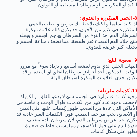
الكبد أو البنكرياس او سرطان المستقيم أو القولون.
8- الحمي المتكررة و العدوي:
اذا كنت سليماً و لكنك تلاحظ انك تمرض و تصاب بالحمي
المتكررة في كثير من الأحيان، قد يكون ذلك علامة مبكرة
لسرطان الدم. هذا النوع من السرطان يهاجم الجسم و يجعله
ينتج خلايا الدم البيضاء غير طبيعية، مما تضعف مناعة الجسم و
تجعله اكثر عرضة للعدوي.
9- صعوبة البلع:
التهاب الحلق الذي يدوم لبضعة أسابيع و يزداد سوءاً مع مرور
الوقت، قد يكون أحد أعراض سرطان الحلق او المعدة، و قد
يكون احدي العلامات المبكرة لسرطان الرئة.
10- كدمات مفرطة:
وجود كدمة عشوائية في الجسم شئ لا يدعو للقلق، و لكن اذا
لاحظت وجود عدد كبير من الكدمات طوال الوقت و خاصة في
الأماكن التي عادة من الصعب ظهور كدمات عليها مثل اليدين
أو الأصابع، يجب مراجعة الطبيب فوراً. الكدمات الغير عادية قد
تكون احد أعراض سرطان الدم، لأن سرطان الدم يضعف
قدرة الدم علي حمل الأكسجين مما يسبب جلطات صغيرة
تظهر علي شكل كدمات.