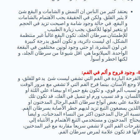
يعتقد كثير من الناس ان النمش و الشامات و البقع شئ
لا يثير القلق. ولكن في الحقيقة يجب الأهتمام بالشامات
و البقع، في حالة وجود شامة و اصبحت تزيد في الحجم
او يتغير لونها للأغمق، يجب زيارة الطبيب
للإطمئنان.سرطان الجلد، تكون البقع غالباً غير منتظمة
الشكل، اي ليست دائرية، و تكون أغمق بدرجة كبيرة
عن لون البشرة، او حتي وجود لونين مختلفين في البقعة
الواحدة. الميلانوما هي اقل شيوعاً من سرطان الجلد، و
لكنها اخطر و أسوأ.
4- وجود قروح و ألم في الفم:
القرحة الباردة في الفم التي تشفي ليست شئ يدعو للقلق، و
لا وجع الأسنان. بينما فرح الفم التي لا تشفي مع مرور الوقت
و تسبب ألم قوي، و تكون بقع حمراء او بيضاء علي اللثة او
اللسان، و قد تسبب ورم او تنميل في الفك، قد تكون تلك
علامة علي بعض أنواع سرطان الفم.الرجال المدخنون او
اللذين يمضغون التبغ تزيد لديهم خطر الأصابة بسرطان الفم.
نسبة الرجال المدخنون اكثر من النساء المدخنات، و ايضاً
يحتاج المدخنون و مستخدمي التبغ الأهتمام و الأنتباه إلي
تقرحات الفم التي لا تشفي سريعاً مقارنة مع غير المدخنين،
لأنها قد تكون علامة لمرض سرطان الفم.