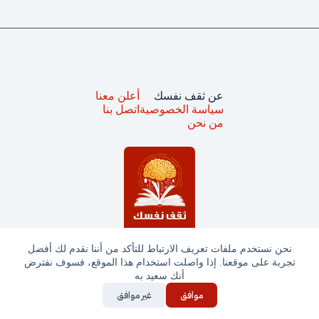
عن ثقف نفسك
أعلن معنا
سياسة الخصوصية
اتصل بنا
من نحن
نحن نستخدم ملفات تعريف الارتباط للتأكد من أننا نقدم لك أفضل
تجربة على موقعنا. إذا واصلت استخدام هذا الموقع، فسوف نفترض
جميع الحقوق محفوظة © ثقف نفسك 2025
أنك سعيد به
موافق
غير موافق