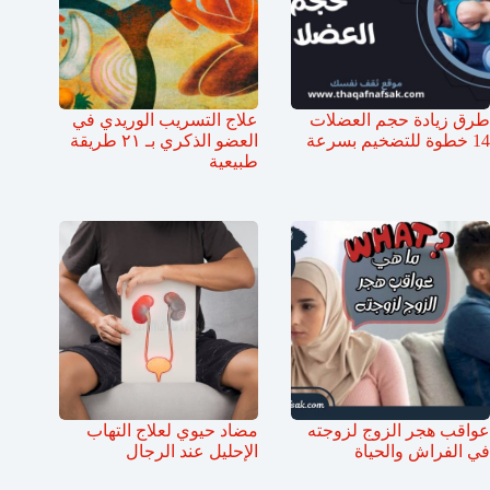
طرق زيادة حجم العضلات
علاج التسريب الوريدي في
14 خطوة للتضخيم بسرعة
العضو الذكري بـ ٢١ طريقة
طبيعية
عواقب هجر الزوج لزوجته
مضاد حيوي لعلاج التهاب
في الفراش والحياة
الإحليل عند الرجال