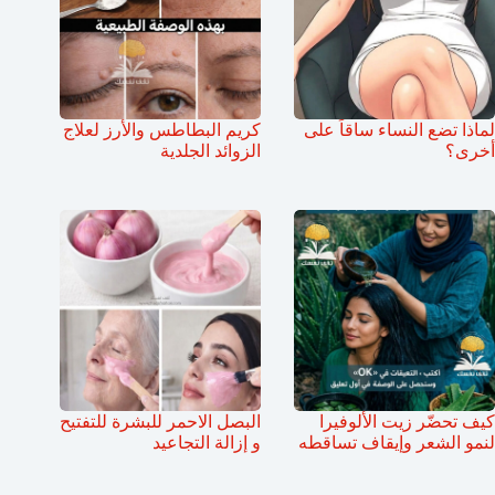
لماذا تضع النساء ساقاً على
كريم البطاطس والأرز لعلاج
أخرى؟
الزوائد الجلدية
كيف تحضّر زيت الألوفيرا
البصل الاحمر للبشرة للتفتيح
لنمو الشعر وإيقاف تساقطه
و إزالة التجاعيد