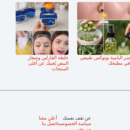
سر البامية بوتوكس طبيعي
خلطة الفازلين وصفار
في مطبخك
البيض يُغنيك عن أغلى
المنتجات
عن ثقف نفسك
أعلن معنا
سياسة الخصوصية
اتصل بنا
من نحن