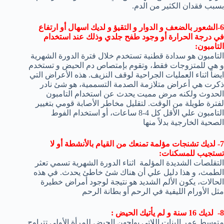
بسبب فقدان الكثير من الدم.
6-الشعور بالضعف و الدوار و التقيؤ و لديك اسهال أو ارتفاع
في درجة الحرارة أو وجود طفح جلدي وذلك عند استخدام
التامبون:
التامبون هو سدادة قطنية تستخدم خلال فترة الدورة الشهرية
و هي للمتزوجات فقط، وتقوم بإمتصاص دم الحيض و تستخدم
ايضاً اثناء العمليات الجراحية لوقف النزيف. هذه الأعراض التي
ذكرت هي أعراض متلازمة الصدمة التسممية، هو شئ نادر
الحدوث ولكنه مرض مميت يحدث عن استخدام التامبون
لفترة طويلة من الوقت. لتقليل مخاطر الأصابة قومي بتغيير
التامبون علي الأقل كل 4-8 ساعات، أو استخدام الفوط
الصحية الخارجية بدلاً منها
7- لديك تشنجات مؤلمة تمنعك من القيام بالأنشطة أو لا
تستجيب للمسكنات:
التقلصات الشديدة المؤلمة اثناء الدورة الشهرية تسمي تعثر
الطمث، و هذا دليل علي أن هناك شئ خاطئ يحدث. في هذه
الحالات، يكون الألم الشديد هو نتيجة لوجود أمراض خطيرة
مثل الأورام الليفية في الرحم أو بطانة الرحم
8- لديك 16 سنة و لم يأتيك الحيض :
متوسط عمر البنات اللاتي يواجهن الحيض للمرأة الأولي تتراوح