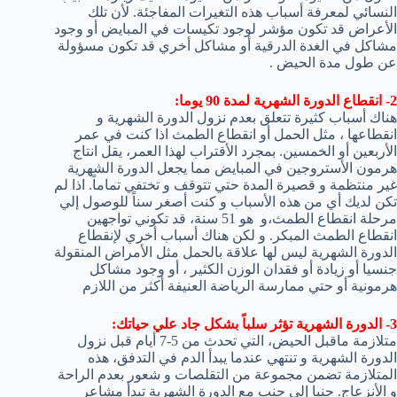
النسائي لمعرفة أسباب هذه التغيرات المفاجئة. لأن تلك
الأعراض قد تكون مؤشر لوجود تكيسات في المبايض أو وجود
مشاكل في الغدة الدرقية أو مشاكل أخري قد تكون مسؤولة
عن طول مدة الحيض .
2- انقطاع الدورة الشهرية لمدة 90 يوما:
هناك أسباب كثيرة تتعلق بعدم نزول الدورة الشهرية و
انقطاعها ، مثل الحمل أو انقطاع الطمث اذا كنت في عمر
الأربعين أو الخمسين. بمجرد الأقتراب لهذا العمر، يقل انتاج
هرمون الأستروجين في المبايض مما يجعل الدورة الشهرية
غير منتظمة و قصيرة المدة حتي تتوقف و تختفي تماماً. اذا لم
تكن لديك أي من هذه الأسباب و كنت أصغر سناً للوصول إلي
مرحلة انقطاع الطمث،و هو 51 سنة، قد تكوني تواجهين
انقطاع الطمث المبكر. و لكن هناك أسباب أخري لإنقطاع
الدورة الشهرية ليس لها علاقة بالحمل مثل الأمراض المنقولة
جنسيا أو زيادة أو فقدان الوزن الكثير ، أو وجود مشاكل
هرمونية أو حتي ممارسة الرياضة العنيفة أكثر من اللازم
3- الدورة الشهرية تؤثر سلباً بشكل جاد علي حياتك:
متلازمة ماقبل الحيض، التي تحدث من 5-7 أيام قبل نزول
الدورة الشهرية و تنتهي عندما يبدأ الدم في التدفق، هذه
المتلازمة تضمن مجموعة من التقلصات و شعور بعدم الراحة
و الأنزعاج. جنبا إلي جنب مع الدورة الشهرية تبدأ مشاعر