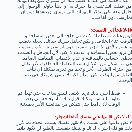
” لقد لاحظت أني عندما أطلب منك أن تشتري شئ بعد أنتهائك
من عملك، أنك تنسي ما اخبرك به” و ايضاً حاولي الوصول إلي
حلول معه لكي يتذكر المهمات التي تريدي ان ينفذها دون ان
تمارسي دور القاضي.
10-لا تلجأ إلي الصمت:
ليس هناك مشكلة اذا كنت في حاجة إلي بعض المساحة و
الوقت أثناء الخلاف. و لكن تجاهل شريك حياتك، يجعله يغضب
و يشعر بالأذي. لا تلتزم الصمت دون ان تخبر شريكك و تفهمه
ان تريد بعض المساحة و الوقت لا أكثر، لأن التجاهل و الصمت
يعطي أحساس بالمعاقبة و عدم الأهتمام. المعاملة الصامتة
هي من شكل من أشكال سوء المعاملة العاطفية، لأنها تقلل
من احترام الطرف الأخر و تحد من قدره. يمكنك ان تتأخذ
القليل من الوقت لكي تهدأ و لكن لا تنسي شريكك في نفس
الوقت.
فقط أخبره بأنك تريد الأبتعاد لبضع ساعات حتي تهدأ، ثم
تعاودا النقاش. يمكنك قول ذلك:” أنا بحاجة إلي بعض
الوقت لكي أهدأ حتي نتمكن من مناقشة الأمر بعقلانية”
11- لا تكن قاسيا علي نفسك أثناء الشجار:
لا تكن قاسياً علي نفسك و لا تقهر نفسك بسبب الخلافات. لأن
ذلك هو قله احترام لذاتك و لثقتك بنفسك. بالطبع لن تكونا دائماً