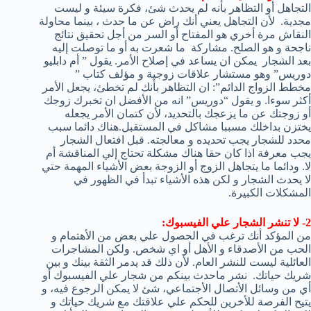
التجاهل أو التظاهر بأنه لم يحدث شئ، فكرة سيئة و ليست
مجدية. لأن التجاهل يعني أنك راض عن ما حدث ، بينما محاولة
النقاش مرة أخري هو المفتاح أو السر من أجل تحقيق نتائج
ناجحة و هو الصلح. مشاركة ما شعرت به أو ما توصلت إليه
بعد الشجار يمكن ان يساعد في إصلاح الأمر. يقول ” أم دابليو
دوريس” وهو مستشار علاقات زوجية و مؤلف كتاب ”
مخطط الزواج الدائم”: ان التظاهر بأنك لم تخطئ، يجعل الأمر
أكثر سوءا. و يقول “دوريس” انه من الأفضل ان تخبرك زوجك
أو زوجتك عن ما يزعجك بالتحديد، لأن كتمان الأمر يجعله
يختزن بداخلك مسببا مشاكل في المستقبل.هناك دائما سبب
محدد للشجار يجب تحديده و معالجته. قبل افتعال الشجار
يجب معرفة اذا كان حقا هناك مشكلة تحتاج إلي المناقشة أم
لا. ودائما ما يتجاهل الزوج أو الزوجة بعض الأشياء المهمة حتي
لا يحدث الشجار و لكن هذه الأشياء تبدأ في الظهور في
المشكلات الكبيرة.
2- لا تنشر الشجار علي الفيسبوك:
من المؤكد أنك ترغب في الحصول علي بعض من الأهتمام و
الحب من الأصدقاء و الأهل أو اي شخص. ولكن المشاجرات
العائلية ليست للنشر العام. لأن ذلك قد يدمر الثقة بينك و بين
شريك حياتك. نشر ماحدث بينكم من شجار علي الفيسبوك أو
أي من وسائل الأتصال الأجتماعي، شئ لا يمكن الرجوع فيه، و
يتيح الفرصة للأخرين للحكم علي علاقتك مع شريك حياتك و