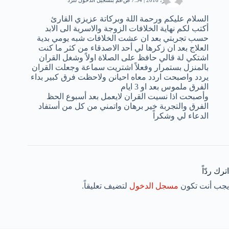
12 أكتوبر، 2016 | 7:54 ص
قم بتسجيل الدخول للرد
السلام عليكم ورحمة اللة وبركاتة عزيزي القارئ
أكتب لكم نهاية الخلافات الزوجة والاسرية الى الابد
حسب تجربتي بعد ان عشت الخلافات شبه يومي بدية
العلاج بعد ان زكرها لي أحد الاصدقاء من كثر ما كنت
اشتكي لة قالي حافظ على الصلاة اولاً وشغل القران
بالمنزل بستمرار وفعلاً اشتريت سماعة وجعلت القران
يردد واصبحت اردد معاه احيانن ولاحظت فرق كبير بداء
الفرق ملموس بعد او 3 ايام
وأصبحت اذا نسيت القران لايعمل بعد أسبوع الحظ
الفرق والتجربة خير برهان واتمني من كل من أستفاد
الدعاء لي وشكراً
اترك ردّاً
يجب أنت تكون
مسجل الدخول
لتضيف تعليقاً.