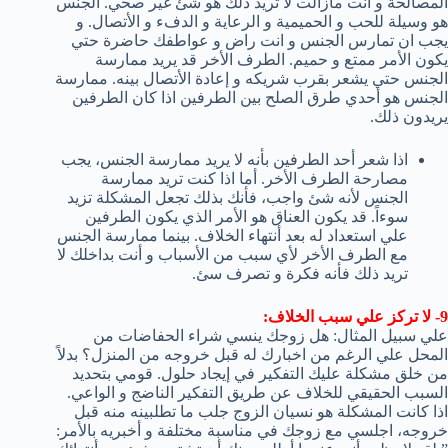
المصالحة و انت مازالت لا تريد ذلك هو شئ غير صحي. الجنس
هو وسيلة للحب و الحميمية و الرعاية و الدفء و الأتصال. و
يجب ان تمارس الجنس و انت راض و عواطفك حاضرة حتي
يكون الأمر ممتع و حميم. الطرف الأخر قد يريد ممارسة
الجنس حتي يشعر بقرب شريكه و إعادة الأتصال بينه. ممارسة
الجنس هو أحدي طرق الصلح بين الطرفين اذا كان الطرفين
يريدون ذلك.
اذا شعر أحد الطرفين بأنه لا يريد ممارسة الجنس، يجب
مصارحة الطرف الأخر. أما اذا كنت تريد ممارسة
الجنس لأنه شئ واجب، فأنك بذلك تجعل المشكلة تزيد
سوءاً. قد يكون العناق هو الأمر الذي يكون الطرفين
علي استعداد له بعد أنتهاء الخلاف. بينما ممارسة الجنس
مع الطرف الأخر لأي سبب من الأسباب و أنت بداخلك لا
تريد ذلك فأنه فكرة و تصرف سئ.
9- لا تركز علي سبب الخلاف:
علي سبيل المثال: هل زوجك ينسي شراء الحفاضات من
المحل علي الرغم من اخبارك له قبل خروجه من المنزل؟ بدلاً
من خلق مشكلة عليك التفكير في إيجاد حلول. قومي بتحديد
السبب الحقيقي للخلاف عن طريق التفكير الناضج و الواعي.
اذا كانت المشكلة هو نسيان الزوج جلب ما تطلبينه منه قبل
خروجه، اجلسي مع زوجك في مناسبة مختلفة و أخبريه بالأمر: