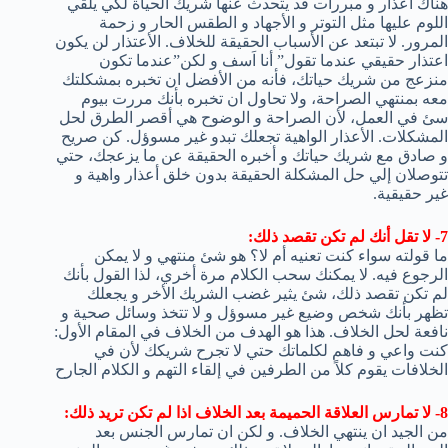
هناك أعذار و مبررات قد يتحدث عنها شريك الحياة لكي يلقي
اللوم عليها مثل التوتر و الأجهاد و الطقس الحار و زحمة
المرور. لا تبتعد عن الأسباب الحقيقة للخلاف. الأعتذار لن يكون
اعتذار حقيقي عندما تقول” أنا اَسف و لكن”عندما تكون
منزعج من شريك حياتك، فأنه من الأفضل ان تخبره بمشكلتك
معه بمنتهي الصراحة، ولا تحاول ان تخبره بأنك مررت بيوم
سئ في العمل، لأن الصراحة و الوضوح هي أقصر الطرق لحل
المشكلات. الأعذار الواهية تجعلك تبدو غير مسوؤل. كن صريح
و صادق مع شريك حياتك و أخبره الحقيقة عن ما يزعجك، حتي
تتوصلان إلي حل المشكلة الحقيقة بدون خلق أعذار واهية و
غير حقيقية.
7- لا تقل أنك لم تكن تقصد ذلك:
ما قولته سواء كنت تعنيه أم لا؟ هو شئ منتهي و لا يمكن
الرجوع فيه. لا يمكنك سحب الكلام مرة أخري، لذا القول بأنك
لم تكن تقصد ذلك، شئ يثير غضب الشريك الأخر و يجعلك
تظهر بأنك شخص وضيع غير مسوؤل و لا تتخذ وسائل صحية و
نافعة لحل الخلاف. هذا هو الهدف من الخلاف في المقام الأول:
كنت واعي و فاهم لكلماتك حتي لا تجرح شريكك لأن في
الخلافات يقوم كلاً من الطرفين في إلقاء التهم و الكلام الجارح
8- لا تمارس العلاقة الحميمة بعد الخلاف اذا لم تكن تريد ذلك:
من الجيد ان ينتهي الخلاف. و لكن ان تمارس الجنس بعد