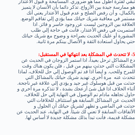
تبقي لفترة أطول مما هو ضروري. المسامحة و قبول الأعتذار
هو ممارسة جيدة بين الأزواج. تذكر دائما بأن الأنسان لا يتميز
بالكمال، و أن رفض الصلح و عدم قبول الأعتذار يعني أنك
مستمر في معاقبة شريك حياتك مما يؤدي إلي تفاقم الوضع.
العلاقة بين الزوجين ليست عن وجود خاسر و فائز. اذا
استمريت في رفض الأعتذار، فأنت في حاجة إلي طلب
المشورة أو عليك الحديث بصراحة و وضوح مع شريك حياتك
حتي يحاول استعادة الثقة و الأتصال بينكم مرة ثانية.
5- لا تتحدث في المشكلة بعد انتهائها في المستقبل:
دع المشاكل ترحل بعيداً، اذا استمر الزوجان في الحديث عن
المشكلات التي حدثت بينهم من قبل ، فلن يكون هناك وقت
للمرح وللحب. و ايضاً اذا قد تم الوصول إلي حل للخلاف، لماذا
تتحدث عنه مرة أخري. تهديد شريك حياتك بالمشاكل التي
حدثت من قبل هوسلوك غير جيد و يؤدي إلي علاقة غير ناجحة.
أثناء الخلاف اذا قيل شئ أزعجك بشدة ، لا تتذكره مرة أخري و
حاول تجاهله مادام تم الوصول في النهاية إلي حل للخلاف.
الحديث عن المشاكل السابقة هو استئناف للخلافات التي
حدثت في الماضي و تظهر لشريك حياتك أن الحلول و
الأتفاقات السابقة لا تعني لك شيئاً. في النهاية، عند الحديث عن
مشكلة قديمة، فأنت تبدأ بذلك مشكلة جديدة لا أساس لها.