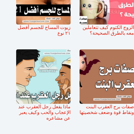
الزوج الكتوم كيف تتعاملين
زيوت المساج للجسم أفضل
معه بالطرق الصحيحة؟
٢١ نوع
صفات برج العقرب البنت
ماذا يفعل رجل العقرب عند
ونقاط قوة وضعف شخصيتها
الإعجاب والحب وكيف يعبر
عن مشاعره