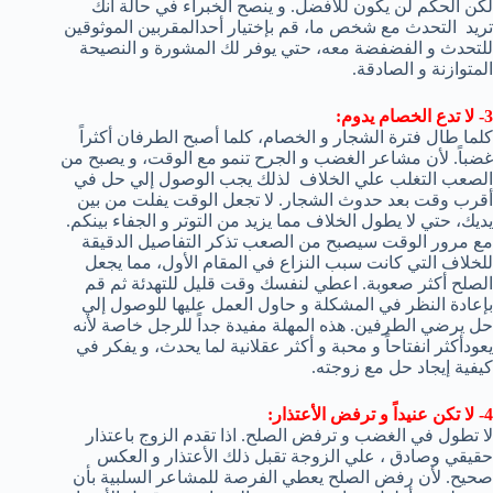
لكن الحكم لن يكون للأفضل. و ينصح الخبراء في حالة أنك
تريد التحدث مع شخص ما، قم بإختيار أحدالمقربين الموثوقين
للتحدث و الفضفضة معه، حتي يوفر لك المشورة و النصيحة
المتوازنة و الصادقة.
3- لا تدع الخصام يدوم:
كلما طال فترة الشجار و الخصام، كلما أصبح الطرفان أكثراً
غضباً. لأن مشاعر الغضب و الجرح تنمو مع الوقت، و يصبح من
الصعب التغلب علي الخلاف لذلك يجب الوصول إلي حل في
أقرب وقت بعد حدوث الشجار. لا تجعل الوقت يفلت من بين
يديك، حتي لا يطول الخلاف مما يزيد من التوتر و الجفاء بينكم.
مع مرور الوقت سيصبح من الصعب تذكر التفاصيل الدقيقة
للخلاف التي كانت سبب النزاع في المقام الأول، مما يجعل
الصلح أكثر صعوبة. اعطي لنفسك وقت قليل للتهدئة ثم قم
بإعادة النظر في المشكلة و حاول العمل عليها للوصول إلي
حل يرضي الطرفين. هذه المهلة مفيدة جداً للرجل خاصة لأنه
يعودأكثر انفتاحاً و محبة و أكثر عقلانية لما يحدث، و يفكر في
كيفية إيجاد حل مع زوجته.
4- لا تكن عنيداً و ترفض الأعتذار:
لا تطول في الغضب و ترفض الصلح. اذا تقدم الزوج باعتذار
حقيقي وصادق ، علي الزوجة تقبل ذلك الأعتذار و العكس
صحيح. لأن رفض الصلح يعطي الفرصة للمشاعر السلبية بأن