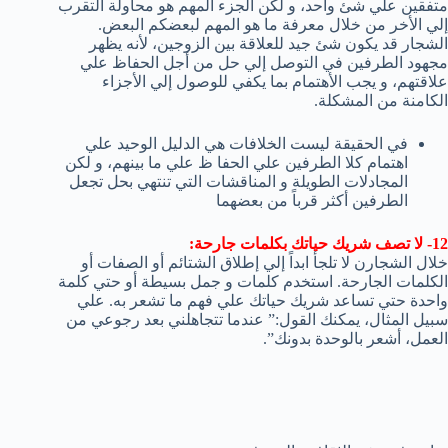
متفقين علي شئ واحد، و لكن الجزء المهم هو محاولة التقرب
إلي الأخر من خلال معرفة ما هو المهم لبعضكم البعض.
الشجار قد يكون شئ جيد للعلاقة بين الزوجين، لأنه يظهر
مجهود الطرفين في التوصل إلي حل من أجل الحفاظ علي
علاقتهم، و يجب الأهتمام بما يكفي للوصول إلي الأجزاء
الكامنة من المشكلة.
في الحقيقة ليست الخلافات هي الدليل الوحيد علي
اهتمام كلا الطرفين علي الحفا ظ علي ما بينهم، و لكن
المجادلات الطويلة و المناقشات التي تنتهي بحل تجعل
الطرفين أكثر قرباً من بعضهما
12- لا تصف شريك حياتك بكلمات جارحة:
خلال الشجارن لا تلجأ ابداً إلي إطلاق الشتائم أو الصفات أو
الكلمات الجارحة. استخدم كلمات و جمل بسيطة أو حتي كلمة
واحدة حتي تساعد شريك حياتك علي فهم ما تشعر به. علي
سبيل المثال، يمكنك القول:” عندما تتجاهلني بعد رجوعي من
العمل، أشعر بالوحدة بدونك”.