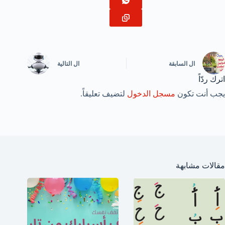
ال
السابقة
ال
التالية
اترك ردّاً
يجب أنت تكون
مسجل الدخول
لتضيف تعليقاً.
مقالات مشابهة