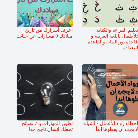
تعليم القراءة والكتابة
اعرف أسرارك من تاريخ
للأطفال باللغة العربية و
ميلادك 9 مسارات عن حياتك
قاعدة نور البيان والقاعدة
البغدادية.
أخطاء رواد الأعمال 7 أشياء
تطوير المهارات بـ 7 نصائح
لا يجب أن يفعلوها ابداً
تجعلك انسان ناجح جدا