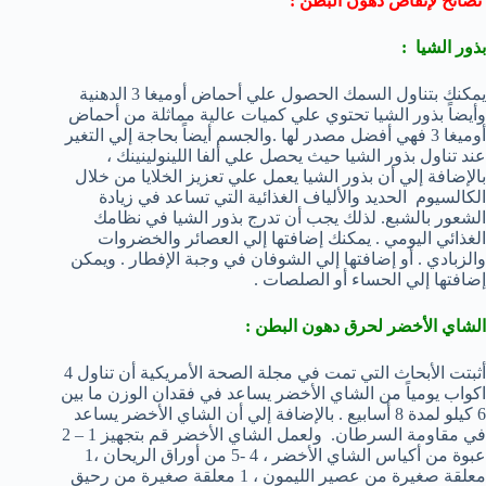
نصائح لإنقاص دهون البطن :
بذور الشيا :
يمكنك بتناول السمك الحصول علي أحماض أوميغا 3 الدهنية
وأيضاً بذور الشيا تحتوي علي كميات عالية مماثلة من أحماض
أوميغا 3 فهي أفضل مصدر لها .والجسم أيضاً بحاجة إلي التغير
عند تناول بذور الشيا حيث يحصل علي ألفا اللينولينينك ،
بالإضافة إلي أن بذور الشيا يعمل علي تعزيز الخلايا من خلال
الكالسيوم الحديد والألياف الغذائية التي تساعد في زيادة
الشعور بالشبع. لذلك يجب أن تدرج بذور الشيا في نظامك
الغذائي اليومي . يمكنك إضافتها إلي العصائر والخضروات
والزبادي . أو إضافتها إلي الشوفان في وجبة الإفطار . ويمكن
إضافتها إلي الحساء أو الصلصات .
الشاي الأخضر لحرق دهون البطن :
أثبتت الأبحاث التي تمت في مجلة الصحة الأمريكية أن تناول 4
اكواب يومياً من الشاي الأخضر يساعد في فقدان الوزن ما بين
6 كيلو لمدة 8 أسابيع . بالإضافة إلي أن الشاي الأخضر يساعد
في مقاومة السرطان. ولعمل الشاي الأخضر قم بتجهيز 1 – 2
عبوة من أكياس الشاي الأخضر ، 4 -5 من أوراق الريحان ،1
معلقة صغيرة من عصير الليمون ، 1 معلقة صغيرة من رحيق