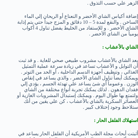
الزهر علي حسب التذوق .
إضافة أكياس الشاي الأخضر و النعناع أو الريحان إلي الماء
الساخن . والنقع لمدة 5 – 10 دقائق و المزج جيداً حتي يتم إذابة
الشاي الأخضر . و للإستفاد من الخليط يفضل تناول 4 أكواب
يومياً من الشاي الأخضر .
الشاي بالأعشاب :
يعد الشاي بالأعشاب مشروب طبيعي صحي للغاية . و قد ثبت
أن التوابل و الأعشاب تساعد في زيادة سرعة عملية التمثيل
الغذائي ، وتنظيف أجهزة الدسم الداخلية ، أو الحد من التوتر .
ويمكنك أيضاً تناول الشاي الأخضر ، والذي يساعد في إنقاص
الوزن . وعموماً أي شئ يساعد علي تهدئة الجسم ، يؤدي إلي
فقدان الدهون . لذلك يمكنك تجربة أنواع مختلفة من الشاي
ولتمتع بها طوال اليوم . ويمكنك إستبدال المشروبات الغازية أو
العصائر السكرية بالشاي بالأعشاب ، كن علي يقين من أنك
ستلاحظ وجود إختلاف كبير .
استهلاك الفلفل الحار :
أثبتت أبحاث مجلة الطب الأمريكية أن الفلفل الحار يساعد في