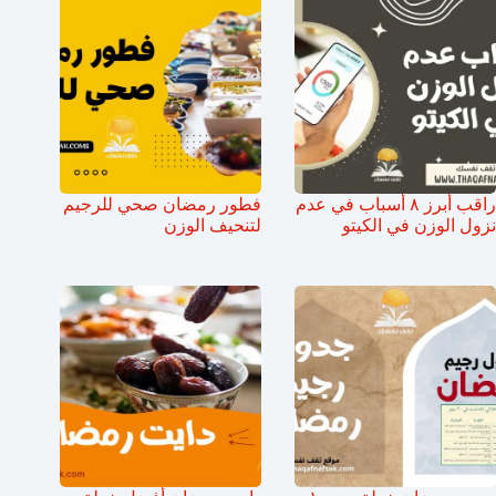
راقب أبرز ٨ أسباب في عدم
فطور رمضان صحي للرجيم
نزول الوزن في الكيتو
لتنحيف الوزن