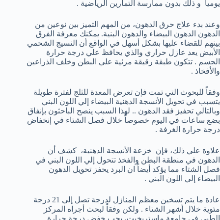
يومياً و ذلك بدون ممارسة التمارين الرياضية .
وعند بدء علاج حرق الدهون، من المهم التميز بين نوعين من
الدهون الدهون البيضاء والدهون البنية. يمكنك معرفة الفرق
بينهم للقضاء عليها بشكل أسهل في الواقع أن النسيج الشحمي
الأبيض يعد عازل حراري والذي يحافظ علي درجة حرارة
الجسم . تتكون طبقة رقيقة مرئية علي البطن وخلف الذراعين
والأفخاذ .
وفقاً للبحوث التي تمت فإن تعرض المعدة للثلج لفترة طويلة
يتسبب في تحويل الأنسجة الدهنية البيضاء إلي اللون البني
وبالتالي تحفيز فقد الدهون .. لهذا السبب ينصح الباحثون بإنفاق
بضع ساعات في اليوم خصوصاً خلال فصل الشتاء في إنخفاض
درجة حرارة الغرفة .
علاوة علي ذلك، فإن خزعة الأنسجة الدهنية، كشف أن
الدهون في منطقة البطن والفخذ تتحول إلي اللون البني في
فصل الشتاء مما يؤكد أيضاً ان البرد يحفز تحويل الدهون
البيضاء إلي اللون البني .
عادة ما يتم تسخين معظم المنازل لدرجة تصل إلي 21 درجة
مئوية خلال أشهر الشتاء . ولكن وفقاً لبحث أجراه المركز
الطبي في جامعة ماستريخيت، يجب خفض درجة حرارة