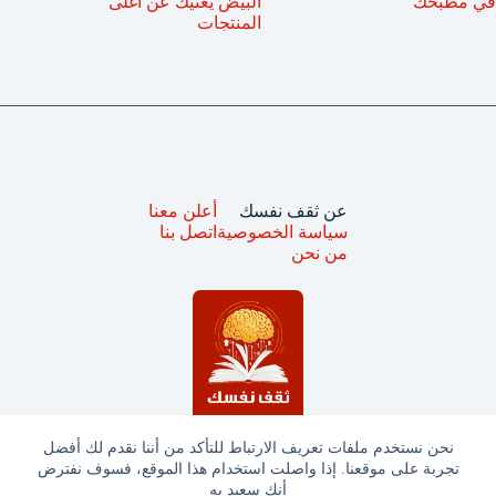
في مطبخك
البيض يُغنيك عن أغلى
المنتجات
عن ثقف نفسك
أعلن معنا
سياسة الخصوصية
اتصل بنا
من نحن
نحن نستخدم ملفات تعريف الارتباط للتأكد من أننا نقدم لك أفضل
تجربة على موقعنا. إذا واصلت استخدام هذا الموقع، فسوف نفترض
جميع الحقوق محفوظة © ثقف نفسك 2025
أنك سعيد به