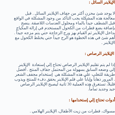
الإيلاينر السائل :
لا يوجد شئ محزن أكثر من جفاف الإيلاينر السائل . قبل
معالجة هذه المشكلة يجب التأكد من وجود المشكلة في الواقع
قبل الشطف جيداً بالماء ومحلول العدسات اللاصقة. ينصح
بإضافة بضع قطرات من الكحول المستخدم في إزالة المكياج
بداخل الإيلاينر ثم القيام بهز ورج الزجاجة حتي يتم مزجه جيداً .
أهم شئ في هذه الخطوة هو الرج جيداً حتي يختلط الكحول مع
الإيلاينر .
الإيلاينر الرصاص :
إذا لم يتم تقليم الإيلاينر الرصاص تحتاج إلي إستعادة الإيلاينر
إلي وضعه السابق بسهولة من المحتمل جفاف المنتج . أفضل
طريقة للتغلب علي هذه المشكلة هي إستخدام مجفف الشعر
. المرور ذهاباً وإياباً علي قلم الإيلاينر يحقق دفء للمنتج ويذوب
قليلاً، تستغرق هذه العملية 30 ثانية ليصبح الإيلاينر الرصاص
جيد وجديد تماماً.
أدوات تحتاج إلي إستخدامها :
مسواك، قطرات من زيت الأطفال، الإيلاينر الهلامي .