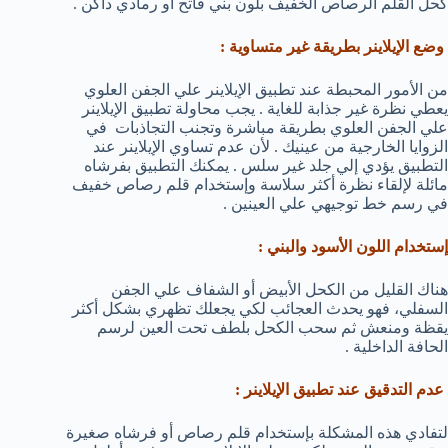
كحل القلم الرصاص الخفيف بلون بني فاتح أو رمادي داكن .
وضع الإيلاينر بطريقة غير متساوية :
من الأمور المحبطة عند تطبيق الإيلاينر علي الجفن العلوي
يعطي نظرة غير جذابة للغاية . يجب محاولة تطبيق الإيلاينر
علي الجفن العلوي بطريقة مباشرة وتجنب التجاذبات في
الزوايا الخارجية من عينيك . لأن عدم تساوي الإيلاينر عند
التطبيق يؤدي إلي جلد غير سلس . يمكنك التطبيق بفرشاه
مائلة لإلقاء نظرة أكثر سلاسة وإستخدام قلم رصاص خفيف
في رسم خط توجيهي علي العينين .
إستخدام اللون الأسود والبني :
هناك القليل من الكحل الأبيض أو الشفاف علي الجفن
السفلي، فهو يحدث العجائب لكي يجعلك تظهري بشكل أكثر
يقظة ومنعش ثم سحب الكحل بلطف تحت العين لرسم
الحافة الداخلية .
عدم التدقيق عند تطبيق الإيلاينر :
لتفادي هذه المشكلة بإستخدام قلم رصاص أو فرشاه صغيرة