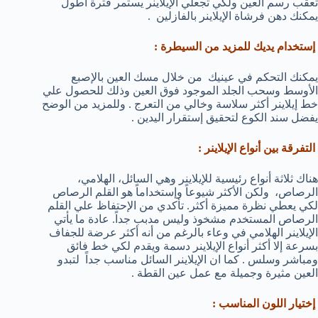
تعقب رسم العين ولكي تجعلي الإيلاينر يستمر فترة أطول
يمكنك دهن فرشاة الإيلاينر بالفازلين .
إستخدام يديك للمزيد من السيطرة :
يمكنك التحكم في عينيك من خلال مسك العين بالإصبع
الأوسط وسحب الجلد الموجود فوق العين وذلك للحصول علي
خط إيلاينر أكثر سلاسة وخالي من التعرج . وللمزيد من الوضح
يفضل سند الكوع لتحقيق إستقرار اليدين .
التفرقة بين أنواع الإيلاينر :
هناك ثلاثة أنواع رئيسية للإيلاينر وهي السائل، الهلامي،
الرصاص، ولكن الأكثر شيوعاً وإستخداماً هو القلم الرصاص
لكي يعطي نظرة مميزة أكثر. تأكدي من الإحتفاظ علي القلم
الرصاص المستخدم مشخوذ وليس مدبب جداً. عادة ما يأتي
الإيلاينر الهلامي في وعاء بالرغم من أنه أكثر عرضة للجفاف
بسرعة إلا أكثر أنواع الإيلاينر دسمة ويقدم لكي خط فائق
ومباشر وسلس . كما ان الإيلاينر السائل مناسب جداً لتبدو
العين مثيرة وجميلة مع عمل عين القطة .
إختيار اللون المناسب :