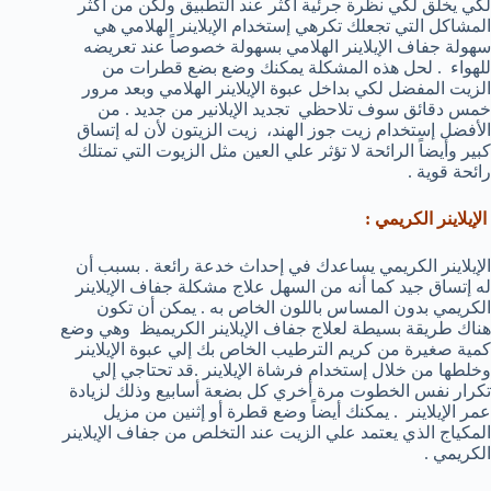
لكي يخلق لكي نظرة جرئية أكثر عند التطبيق ولكن من أكثر
المشاكل التي تجعلك تكرهي إستخدام الإيلاينر الهلامي هي
سهولة جفاف الإيلاينر الهلامي بسهولة خصوصاً عند تعريضه
للهواء . لحل هذه المشكلة يمكنك وضع بضع قطرات من
الزيت المفضل لكي بداخل عبوة الإيلاينر الهلامي وبعد مرور
خمس دقائق سوف تلاحظي تجديد الإيلانير من جديد . من
الأفضل إستخدام زيت جوز الهند، زيت الزيتون لأن له إتساق
كبير وأيضاً الرائحة لا تؤثر علي العين مثل الزيوت التي تمتلك
رائحة قوية .
الإيلاينر الكريمي :
الإيلاينر الكريمي يساعدك في إحداث خدعة رائعة . بسبب أن
له إتساق جيد كما أنه من السهل علاج مشكلة جفاف الإيلاينر
الكريمي بدون المساس باللون الخاص به . يمكن أن تكون
هناك طريقة بسيطة لعلاج جفاف الإيلاينر الكريميظ وهي وضع
كمية صغيرة من كريم الترطيب الخاص بك إلي عبوة الإيلاينر
وخلطها من خلال إستخدام فرشاة الإيلاينر .قد تحتاجي إلي
تكرار نفس الخطوت مرة أخري كل بضعة أسابيع وذلك لزيادة
عمر الإيلاينر . يمكنك أيضاً وضع قطرة أو إثنين من مزيل
المكياج الذي يعتمد علي الزيت عند التخلص من جفاف الإيلاينر
الكريمي .