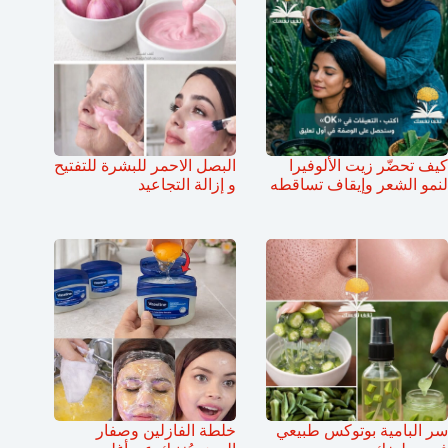
كيف تحضّر زيت الألوفيرا
البصل الاحمر للبشرة للتفتيح
لنمو الشعر وإيقاف تساقطه
و إزالة التجاعيد
سر البامية بوتوكس طبيعي
خلطة الفازلين وصفار