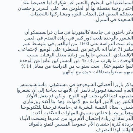
لمساعدتها في المطبخ والتعبير عن شكرك لها خصوصاً عند
إختيار وجبة مفضلة لها أو الجلوس معاً علي السرير وإحتضان
بعضكم البعض قبل الذهاب للنوم ومشاركتها باللحظات
السعيدة في المنزل .
ذكر باحثون في جامعة كاليفورنيا في سان فرانسيسكو أن
الشعور بالوحدة يلعب دور كبير في زيادة التقدم في العمر.
وقد تمت الدراسة علي 1600 من البالغين في متوسط عمر
يناهز 71 عاماً انه بالرغم من السيطرة علي الوضع الإجتماعي،
الإقتصادي، الصحي عانوا من زيادة معدل الوفيات بسبب
الوحدة . ما يقرب من 23 % من المشاركين عانوا من الوحدة
لقوا حتفهم خلال ست سنوات من الدراسة من مقابل 14 %
منهم تمتعوا بصداقات جيدة مع أبنائهم
يذكر باربرا أخصائي الشيخوخة في مستشفي ماساتشوستس
العام لصحيفة نيويورك تايمز أن الأمهات بحاجة إلي أن يشعروا
بقيمتهم لدينا لكي تجلب لهم الفرح . ولكن قد يغفل الأولاد
الكثير من الأمور الهامة مع الأمهات وهذا ما أكده روزماري
بلينزر، أستاذ التنمية البشرية في جامعة فرجينيا للتكنولوجيا
وهذا يرتبط بإنخفاض مستوي المهارات العلائقية. أكدت
الدراسة أن زيادة إحتضان الأم يزيد من عمرها ونصحت الأبناء
بزيادة كثرة إحتضان الأم خصوصاً المسنين لتمتع بالفوائد
الهائلة لهذا التصرف .