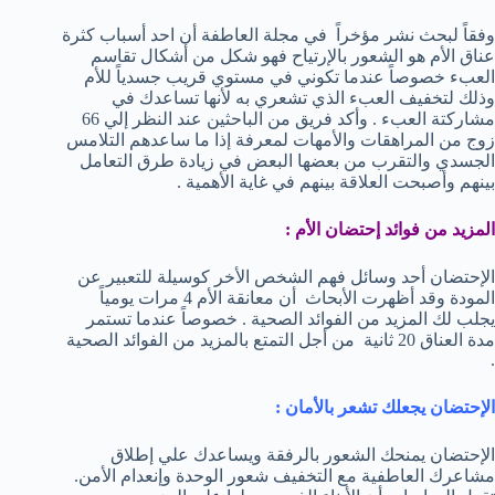
وفقاً لبحث نشر مؤخراً في مجلة العاطفة أن احد أسباب كثرة
عناق الأم هو الشعور بالإرتياح فهو شكل من أشكال تقاسم
العبء خصوصاً عندما تكوني في مستوي قريب جسدياً للأم
وذلك لتخفيف العبء الذي تشعري به لأنها تساعدك في
مشاركتة العبء . وأكد فريق من الباحثين عند النظر إلي 66
زوج من المراهقات والأمهات لمعرفة إذا ما ساعدهم التلامس
الجسدي والتقرب من بعضها البعض في زيادة طرق التعامل
بينهم وأصبحت العلاقة بينهم في غاية الأهمية .
المزيد من فوائد إحتضان الأم :
الإحتضان أحد وسائل فهم الشخص الأخر كوسيلة للتعبير عن
المودة وقد أظهرت الأبحاث أن معانقة الأم 4 مرات يومياً
يجلب لك المزيد من الفوائد الصحية . خصوصاً عندما تستمر
مدة العناق 20 ثانية من أجل التمتع بالمزيد من الفوائد الصحية
.
الإحتضان يجعلك تشعر بالأمان :
الإحتضان يمنحك الشعور بالرفقة ويساعدك علي إطلاق
مشاعرك العاطفية مع التخفيف شعور الوحدة وإنعدام الأمن.