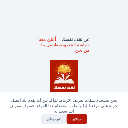
عن ثقف نفسك
أعلن معنا
سياسة الخصوصية
اتصل بنا
من نحن
نحن نستخدم ملفات تعريف الارتباط للتأكد من أننا نقدم لك أفضل
تجربة على موقعنا. إذا واصلت استخدام هذا الموقع، فسوف نفترض
جميع الحقوق محفوظة © ثقف نفسك 2025
أنك سعيد به
موافق
غير موافق