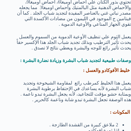
تحتوي بذور الكتان علي أحماض أوميغا6، أحماض أوميغا9،
والأحماض الدهنية مثل البالمتيك وأحماض اوميغا3 مما يجعله
مصدر نباتي غني بالعناصر المفيدة لتجديد شباب الجلد . كما أن
فيتامين ج الموجود في الليمون من مضادات الأكسدة التي
تقوي الجهاز المناعي والأوعية الدموية .
يعمل الثوم علي تنظيف الأوعية الدموية من السموم والعسل
يحدث تأثير الترطيب وبذلك تجديد شباب الجلد هذا الإكسير حقاً
يحدث تأثير رائع للوجه والبشرة ويعطي نتائج لا تصدق .
وصفات طبيعية لتجديد شباب البشرة وزيادة نضارة البشرة :
خليط الأفوكادو والعسل :
يعمل هذا الخليط كمرطب رائع لمقاومة الشيخوخة وتجديد
شباب البشرة لأنه يساعدك في الإحتفاظ برطوبة البشرة
وبمثابة حشو مؤقت للتجاعيد، لأنه يجعل البشرة تبدو ناعمة .
هذه الوصفة تجعل البشرة تبدو شابة وناعمة كالحرير .
المكونات :
2 ملاعق كبيرة من القشدة الطازجة .
1/4 ثمرة افوكادو .