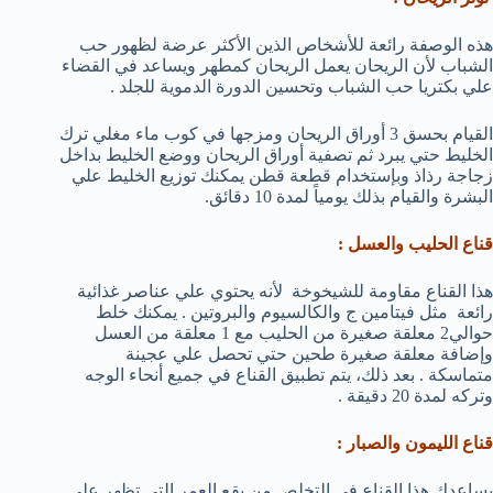
هذه الوصفة رائعة للأشخاص الذين الأكثر عرضة لظهور حب
الشباب لأن الريحان يعمل الريحان كمطهر ويساعد في القضاء
علي بكتريا حب الشباب وتحسين الدورة الدموية للجلد .
القيام بحسق 3 أوراق الريحان ومزجها في كوب ماء مغلي ترك
الخليط حتي يبرد ثم تصفية أوراق الريحان ووضع الخليط بداخل
زجاجة رذاذ وبإستخدام قطعة قطن يمكنك توزيع الخليط علي
البشرة والقيام بذلك يومياً لمدة 10 دقائق.
قناع الحليب والعسل
:
هذا القناع مقاومة للشيخوخة لأنه يحتوي علي عناصر غذائية
رائعة مثل فيتامين ج والكالسيوم والبروتين . يمكنك خلط
حوالي2 معلقة صغيرة من الحليب مع 1 معلقة من العسل
وإضافة معلقة صغيرة طحين حتي تحصل علي عجينة
متماسكة . بعد ذلك، يتم تطبيق القناع في جميع أنحاء الوجه
وتركه لمدة 20 دقيقة .
قناع الليمون والصبار :
يساعدك هذا القناع في التخلص من بقع العمر التي تظهر علي