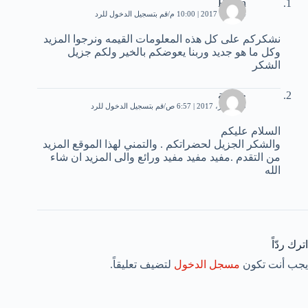
Evelin
4 فبراير، 2017 | 10:00 م
قم بتسجيل الدخول للرد
نشكركم على كل هذه المعلومات القيمه ونرجوا المزيد
وكل ما هو جديد وربنا يعوضكم بالخير ولكم جزيل
الشكر
خديجة
10 فبراير، 2017 | 6:57 ص
قم بتسجيل الدخول للرد
السلام عليكم
والشكر الجزيل لحضراتكم . والتمني لهذا الموقع المزيد
من التقدم .مفيد مفيد مفيد ورائع والى المزيد ان شاء
الله
اترك ردّاً
يجب أنت تكون
مسجل الدخول
لتضيف تعليقاً.