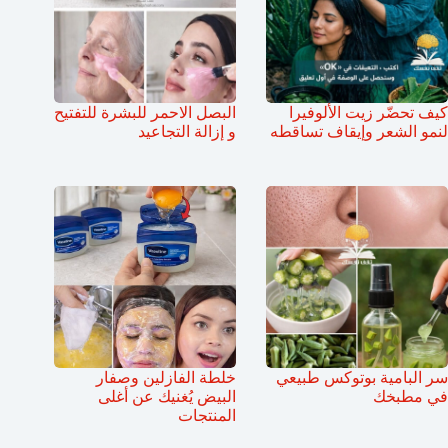
كيف تحضّر زيت الألوفيرا
البصل الاحمر للبشرة للتفتيح
لنمو الشعر وإيقاف تساقطه
و إزالة التجاعيد
سر البامية بوتوكس طبيعي
خلطة الفازلين وصفار
في مطبخك
البيض يُغنيك عن أغلى
المنتجات