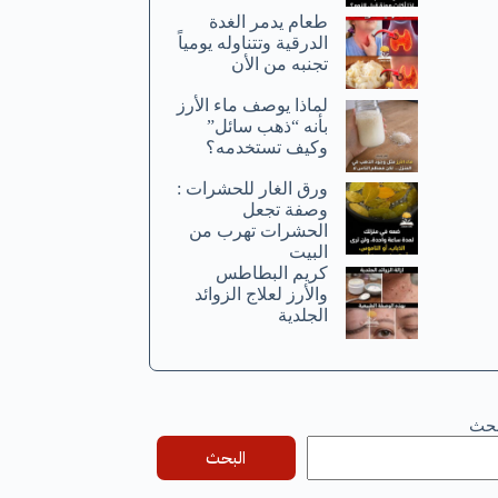
طعام يدمر الغدة
الدرقية وتتناوله يومياً
تجنبه من الأن
لماذا يوصف ماء الأرز
بأنه “ذهب سائل”
وكيف تستخدمه؟
ورق الغار للحشرات :
وصفة تجعل
الحشرات تهرب من
البيت
كريم البطاطس
والأرز لعلاج الزوائد
الجلدية
بحث
البحث