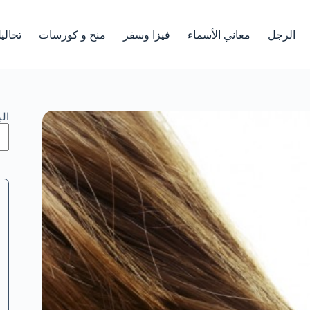
الرجل
معاني الأسماء
فيزا وسفر
منح و كورسات
تحالي
ال