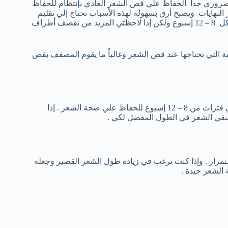
لضروري جداً الحفاظ علي قص الشعر العادي بإنتظام للحفاظ
هايات ويصبح أرق بسهولة لهذه الأسباب تحتاج إلي تقليم
الشعر الطويل بإنتظام . إذا كان لديك شعر طويل فأنت تحتاج إلي قصه كل 8 – 12 إسبوع ولكن إذا لاحظتي المزيد من تقصف أطراف
التي تحتاجها عند قص الشعر وغالباً ما يقوم المصفف بقص
تنطبق نفس القواعد علي الشعر المتوسط الطول وهي قص الشعر علي فترات من 8 – 12 إسبوع للحفاظ علي صحة الشعر . إذا
ستمرار . وإذا كنت ترغب في زيادة طول الشعر القصير وجعله