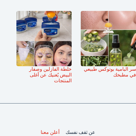
سر البامية بوتوكس طبيعي
خلطة الفازلين وصفار
في مطبخك
البيض يُغنيك عن أغلى
المنتجات
عن ثقف نفسك
أعلن معنا