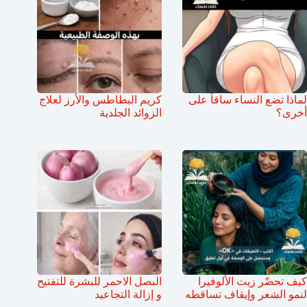
لماذا تضع النساء ساقاً على
كريم البطاطس والأرز لعلاج
أخرى؟
الزوائد الجلدية
كيف تحضّر زيت الألوفيرا
البصل الاحمر للبشرة للتفتيح
لنمو الشعر وإيقاف تساقطه
و إزالة التجاعيد