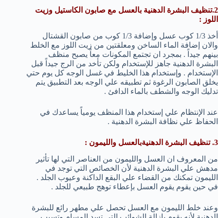
2.تنظيف البشرة الدهنية بالعسل مع صابون الكاستيل وزيت
اللوز :
أخذ 1/3 كوب عسل وإضافة 1/3 كوب من صابون القشتال
والان إضافة الماء الساخن ومعلقتين من زيت اللوز مع الخلط
بينهم جيداً . بمجرد ان تجتمع المكونات معاً يصبح منظف
البشرة الدهنية جاهز للإستخدام ولكن تأخد من الرج جيداً قبل
الإستخدام . وإستخدام هذا الخليط في غسل الوجه كل يوم حتي
يخلق الصابون الرغوة ثم تطبيقه علي الوجه بعد التطبيق يتم
تدليك الوجه والشطف بالماء الدافئ .
عند الإنتظام علي إستخدام هذا المنظف يومياً يساعدك في
الحفاظ علي نظافة البشرة الدهنية .
3. تنظيف البشرة الدهنيةبالعسل والليمون :
من المعروف ان العسل والليمون من العناصر التي لها تأثير
مدهش علي البشرة الدهنية لأن الخصائص التي توجد في
الليمون تمكنك من القضاء علي البقع الداكنة وعيوب الجلد .
في حين يقوم يقوم العسل بإعطاء توهج طبيعي للجلد .
وعند خلط الليمون مع العسل تحصل علي مطهر رائع للبشرة
الدهنية لأنه يقوم بإزالة الشوائب التي تسد المسام وتسبب