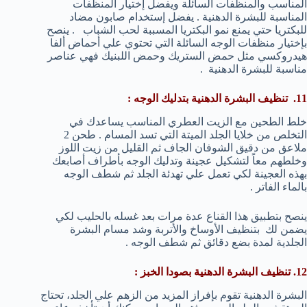
المناسب والمنظفات السائلة ويفضل إختيار المنظفات
المناسبة للبشرة الدهنية . يفضل إستخدام صابون مضاد
للبكتريا حتي يمنع نمو البكتريا المسببة لحب الشباب . ينصح
بإختيار منظفات الوجه السائلة التي تحتوي علي أحماض ألفا
هيدروكسي مثل حمض الستريك وحمض اللبنيك فهي عناصر
مناسبة للبشرة الدهنية .
11. تنظيف البشرة الدهنية بتدليك الوجه :
خلط الطحين مع الزيت العطري المناسب يساعدك في
التخلص من خلايا الجلد الميتة التي تسد المسام . طحن 2
ملاعق من دقيق الشوفان الجاف ثم القليل من زيت اللوز
وخلطهم معاً لتشكيل عجينة وتدليك الوجه بأطراف أصابعك
بهذه العجينة لكي تعمل علي تهدئة الجلد ثم شطف الوجه
بالماء الفاتر .
ينصح بتطبيق هذا القناع عدة مرات بعد غسله بالحليب لكي
يضمن لك بتنظيف الأوساخ والأتربة وشد مسام البشرة
الجلدية لمدة بضع دقائق ثم شطف الوجه .
12. تنظيف البشرة الدهنية بصودا الخبز :
البشرة الدهنية تقوم بإفراز المزيد من الزهم علي الجلد، تحتاج