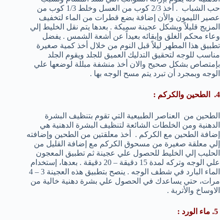
حب الشباب . أخذ 2/3 كوب من العسل وخلط 1/3 كوب من
عصير الليمون والأن إضافة بضع قطرات من الماء لتخفيف
المزيج قليلاً ويشكل عجينة سميكة . بعدها يتم نقل الخليط إلي
وعاء محكم الغلق وإبقائه بعيداً عن أشعة الشمس . يفضل
تطبيق هذا المطهر ليلاً قبل النوم من خلال أخذ كمية صغيرة
مناسب للوجه لتحقيق التدليك العميق للجلد ويقوم الجلد
بإمتصاص بشكل صحيح والان أخذ منشفة مبللة لوضعها علي
الوجه وبمجرد أن تبرد يتم مسح الوجه بها .
4. الطحين والكركم :
الطحين من العناصر الطبيعية التي تقوم بتنظيف البشرة
الدهنية ومن الخلطات الشائعة لتنظيف البشرة الدهنية هي
إضافة الطحين مع الكركم . أخذ معلقتين من الطحين وإضافته
إلي معلقة صغيرة من مسحوق الكركم مع إضافة القليل من
الحليب إلي الخليط للحصول علي عجينة ثم تطبيق المعجون
علي الوجه وتركه لمدة 15 دقيقة – 20 دقيقة . بعدها، إستخدام
الماء البارد في شطف الوجه . ينصح بتطبيق هذه العجينة 3 – 4
مرات، حتي يساعدك في الحصول علي بشرة دهنية خالية من
الاوساخ والأتربة .
5. ماء الورد :