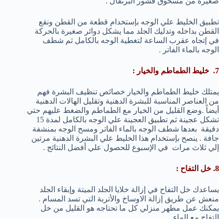
صغيرة من مسحوق قشور البرتقال .
تطبيق الخليط علي الوجه بإستخدام قطعة من القطن ونقع
القطن بداخله وتدليك الجلد مما يشكل دوائر صغيرة بالحركة
في إتجاه عقرب الساعة لتغطية الوجه بالكامل ثم شطف
الوجه بالماء الفاتر .
7. خليط الطماطم والخيار :
يمتلك خليط الطماطم والخيار خصائص تنظيف البشرة فهم
من العناصر المناسبة للبشرة الدهنية وتقليل الهالات الدهنية
أيضاً .وضع القليل من الخيار مع الطماطم والضغط عليهم حتي
تشكل عجينة ثم تطبيق العجينة علي الوجه بالكامل لمدة 15
دقيقة بعدها شطف الوجه بالماء الفاتر ومسح الوجه بمنشفة
جافة . ينصح بإستخدام هذا الخليط علي البشرة الدهنية مرتين
إلي ثلاث مرات في الإسبوع للحصول علي أفضل النتائج .
8. خل التفاح :
يساعدك خل التفاح في إزالة خلايا الجلد الميتة وإبقاء الجلد
منعش عن طريق إزالة الاوساخ والأتربة التي تسد المسام .
يمكنك عمل مطهر منزلي كل ما تحتاجه هو القليل من خل
التفاح مع الماء .