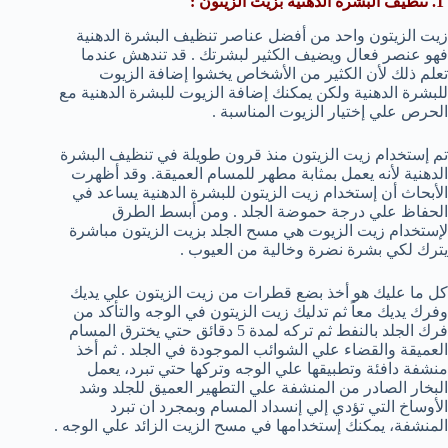
1. تنظيف البشرة الدهنية بزيت الزيتون :
زيت الزيتون واحد من أفضل عناصر تنظيف البشرة الدهنية
فهو عنصر فعال ويضيف الكثير لبشرتك . قد تندهش عندما
تعلم ذلك لأن الكثير من الأشخاص يخشوا إضافة الزيوت
للبشرة الدهنية ولكن يمكنك إضافة الزيوت للبشرة الدهنية مع
الحرص علي إختيار الزيوت المناسبة .
تم إستخدام زيت الزيتون منذ قرون طويلة في تنظيف البشرة
الدهنية لأنه يعمل بمثابة مطهر للمسام العميقة. وقد أظهرت
الأبحاث أن إستخدام زيت الزيتون للبشرة الدهنية يساعد في
الحفاظ علي درجة حموضة الجلد . ومن أبسط الطرق
لإستخدام زيت الزيوت هي مسح الجلد بزيت الزيتون مباشرة
يترك لكي بشرة نضرة وخالية من العيوب .
كل ما عليك هو أخذ بضع قطرات من زيت الزيتون علي يديك
وفرك يديك معاً ثم تدليك زيت الزيتون في الوجه والتأكد من
فرك الجلد بالنفط ثم تركه لمدة 5 دقائق حتي يخترق المسام
العميقة والقضاء علي الشوائب الموجودة في الجلد . ثم أخذ
منشفة دافئة وتطبيقها علي الوجه وتركها حتي تبرد، يعمل
البخار الصادر من المنشفة علي التطهير العميق للجلد وشد
الأوساخ التي تؤدي إلي إنسداد المسام وبمجرد ان تبرد
المنشفة، يمكنك إستخدامها في مسح الزيت الزائد علي الوجه .