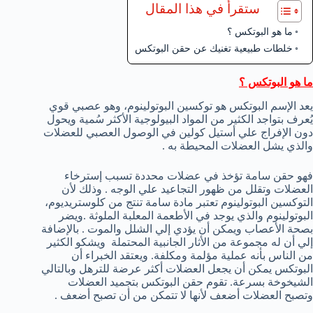
ستقرأ في هذا المقال
ما هو البوتكس ؟
خلطات طبيعية تغنيك عن حقن البوتكس
ما هو البوتكس ؟
يعد الإسم البوتكس هو توكسين البوتولينوم، وهو عصبي قوي
يُعرف بتواجد الكثير من المواد البيولوجية الأكثر سُمية ويحول
دون الإفراج علي أستيل كولين في الوصول العصبي للعضلات
والذي يشل العضلات المحيطة به .
فهو حقن سامة تؤخذ في عضلات محددة تسبب إسترخاء
العضلات وتقلل من ظهور التجاعيد علي الوجه . وذلك لأن
التوكسين البوتولينوم تعتبر مادة سامة تنتج من كلوستريديوم،
البوتولينوم والذي يوجد في الأطعمة المعلبة الملوثة .ويضر
بصحة الأعصاب ويمكن أن يؤدي إلي الشلل والموت . بالإضافة
إلي أن له مجموعة من الأثار الجانبية المحتملة ويشكو الكثير
من الناس بأنه عملية مؤلمة ومكلفة. ويعتقد الخبراء أن
البوتكس يمكن أن يجعل العضلات أكثر عرضة للترهل وبالتالي
الشيخوخة بسرعة. تقوم حقن البوتكس بتجميد العضلات
وتصبح العضلات أضعف لأنها لا تتمكن من أن تصبح أضعف .