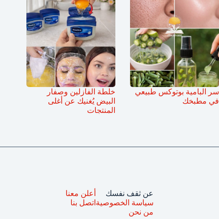
سر البامية بوتوكس طبيعي
خلطة الفازلين وصفار
في مطبخك
البيض يُغنيك عن أغلى
المنتجات
عن ثقف نفسك
أعلن معنا
سياسة الخصوصية
اتصل بنا
من نحن