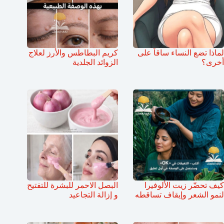
لماذا تضع النساء ساقاً على
كريم البطاطس والأرز لعلاج
أخرى؟
الزوائد الجلدية
كيف تحضّر زيت الألوفيرا
البصل الاحمر للبشرة للتفتيح
لنمو الشعر وإيقاف تساقطه
و إزالة التجاعيد