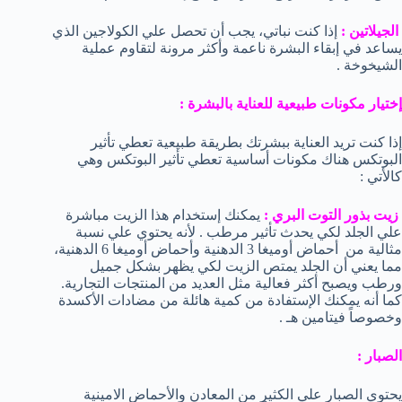
الجيلاتين :
إذا كنت نباتي، يجب أن تحصل علي الكولاجين الذي
يساعد في إبقاء البشرة ناعمة وأكثر مرونة لتقاوم عملية
الشيخوخة .
إختيار مكونات طبيعية للعناية بالبشرة :
إذا كنت تريد العناية ببشرتك بطريقة طبيعية تعطي تأثير
البوتكس هناك مكونات أساسية تعطي تأثير البوتكس وهي
كالأتي :
زيت بذور التوت البري :
يمكنك إستخدام هذا الزيت مباشرة
علي الجلد لكي يحدث تأثير مرطب . لأنه يحتوي علي نسبة
مثالية من أحماض أوميغا 3 الدهنية وأحماض أوميغا 6 الدهنية،
مما يعني أن الجلد يمتص الزيت لكي يظهر بشكل جميل
ورطب ويصبح أكثر فعالية مثل العديد من المنتجات التجارية.
كما أنه يمكنك الإستفادة من كمية هائلة من مضادات الأكسدة
وخصوصاً فيتامين هـ .
الصبار :
يحتوي الصبار علي الكثير من المعادن والأحماض الامينية