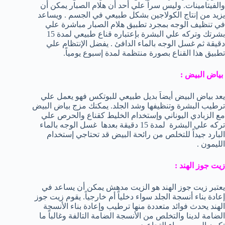
والفيتامينات. وليس سراً علي أحد أن هلام الصبار يمكن أن
يزيد من إنتاج الكولاجين بشكل طبيعي في الجسم . ويساعد
في تنظيف الوجه بمجرد تطبيق هلام الصبار مباشرة علي
بشرتك وتركه علي البشرة بإعتباره قناع طبيعي لمدة 15
دقيقة ثم غسل الوجه بالماء الدافئ . يفضل الإنتظام علي
تطبيق هذا القناع بصورة منتظمة لمدة إسبوع يومياً.
بياض البيض :
يعد بياض البيض أيضاَ بديل طبيعي للبوتكس فهو يعمل علي
ترطيب البشرة وتنظيفها وشد الجلد. يمكنك مزج بياض البيض
مع الزبادي اليوناني وإستخدام الخليط كقناع والحرص علي
تركه علي البشرة لمدة 15 دقيقة بعدها غسل الوجه بالماء
البارد جيداً للتخلص من رائحة البيض قد تحتاجي إستخدام
الليمون .
زيت جوز الهند :
يعتبر زيت جوز الهند هو الزيت مدهش يمكن أن يساعد في
إعادة بناء أنسجة الجلد سواء دخلياً أم خارجياً. يقوم زيت جوز
الهند يحدث فوائد متعددة منها ترطيب وإعادة بناء الأنسجة
الضامة لدينا والتخلص من الأنسجة الضامة التالفة وغالباً ما