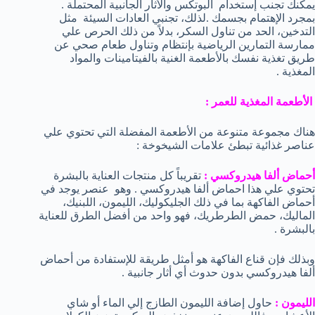
يمكنك تجنب إستخدام البوتكس والأثار الجانبية المحتملة .
بمجرد الإهتمام بجسمك .لذلك، تجنبي العادات السيئة مثل
التدخين، الحد من تناول السكر، بدلاً من ذلك الحرص علي
ممارسة التمارين الرياضية بإنتظام وتناول طعام صحي عن
طريق تغذية نفسك بالأطعمة الغنية بالفيتامينات والمواد
المغذية .
الأطعمة المغذية للعمر :
هناك مجموعة متنوعة من الأطعمة المفضلة التي تحتوي علي
عناصر غذائية تبطئ علامات الشيخوخة :
أحماض ألفا هيدروكسي :
تقريباً كل منتجات العناية بالبشرة
تحتوي علي هذا احماض ألفا هيدروكسي . وهو عنصر يوجد في
أحماض الفاكهة بما في ذلك الجليكوليك، الليمون، اللبنيك،
الماليك، حمض الطرطريك، فهو واحد من أفضل الطرق للعناية
بالبشرة .
وبذلك فإن قناع الفاكهة هو أمثل طريقة للإستفادة من أحماض
ألفا هيدروكسي بدون حدوث أي أثار جانبية .
الليمون :
حاول إضافة الليمون الطازج إلي الماء أو شاي