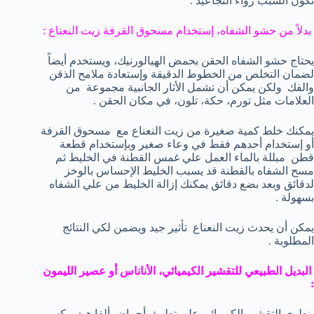
تكون السبب رواء التجاعيد .
بدلاً من حشو الشفاه، إستخدام مسحوق القرفة زيت النعناع :
يحتاج حشو الشفاه الحقن بحمض الهيالورنيك، ويستخدم أيضاً
لضمان التخلص من الخطوط الدقيقة وإستعادة ملامح الذقن
والفك ولكن يمكن أن تشمل الأثار الجانبية مجموعة من
العلامات مثل تورم، حكة، تلون، في مكان الحقن .
يمكنك خلط كمية صغيرة من زيت النعناع مع مسحوق القرفة
أو إستخدام أحدهم فقط في وعاء صغير وبإستخدام قطعة
قطن مبللة بالماء العمل علي غمس القطنة في الخليط ثم
مسح الشفاه بالقطنة قد يسبب الخليط الإحساس بالوخز
لدقائق وبعد بضع دقائق يمكنك إزالة الخليط من علي الشفاه
بسهولة .
يمكن أن يحدث زيت النعناع تأثير جيد ويضمن لكي النتائج
المطلوبة .
البديل الطبيعي للتقشير الكيميائي، الأناناس أو عصير الليمون
:
ينطوي التقشير الكيميائي علي تطبيق أحماض ألفا هيدروكسي