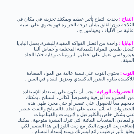
التفاح :
يحدث التفاح تأثير عظيم ويمكنك تخزينه في مكان في
الثلاجة دون القلق بشأن درجة الحرارة فهو يحتوي علي نسبة
عالية من الألياف وفيتامين ج .
البابايا :
واحدة من أفضل الفواكه المفيدة للبشرة. يعمل البابايا
كبديل طبيعي للمواد الكيميائية المختلفة وأحماض ألفا
هيدروكسي تعمل علي تحطيم البروتينات وإذابة خلايا الجلد
الميتة .
التوت :
يحتوي التوت علي نسبة عالية من المواد المضادة
للأكسدة تقاوم الضرر التأكسدي وتعزيز التقدم في السن .
الخضروات الورقية
: يجب أن تكون علي إستعداد للإستفادة
من الخضروات الورقية وخصوصاً الكالي، السبانخ . يمكنك
دمجهم معاً للحصول علي عصير أو حتي مجرد طهي هذه
الخضروات له تأثير تنغيم علي الجلد .فالسبانخ واللفت عنصر
غني بشكل خاص بالكلورفيل والإنزيمات والفيتامينات
والمعادن، المغذيات النباتية التي تترك البشرة متوجهة . يمكنك
إضافة زيت الزيتون البكر مع زيت اللوز إلي هذا العصير لكي
يخلق تأثير ترطيب رائع لبشرتك ويمنع إنسداد المسام .