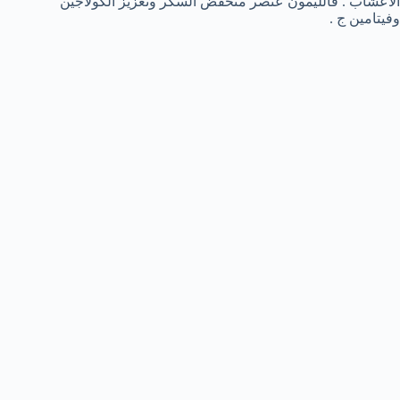
الأعشاب . فالليمون عنصر منخفض السكر وتعزيز الكولاجين
وفيتامين ج .