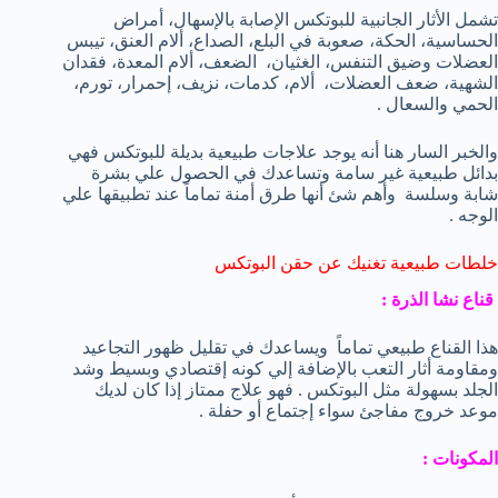
تشمل الأثار الجانبية للبوتكس الإصابة بالإسهال، أمراض
الحساسية، الحكة، صعوبة في البلع، الصداع، ألام العنق، تيبس
العضلات وضيق التنفس، الغثيان، الضعف، ألام المعدة، فقدان
الشهية، ضعف العضلات، ألام، كدمات، نزيف، إحمرار، تورم،
الحمي والسعال .
والخبر السار هنا أنه يوجد علاجات طبيعية بديلة للبوتكس فهي
بدائل طبيعية غير سامة وتساعدك في الحصول علي بشرة
شابة وسلسة وأهم شئ أنها طرق أمنة تماماً عند تطبيقها علي
الوجه .
خلطات طبيعية تغنيك عن حقن البوتكس
قناع نشا الذرة :
هذا القناع طبيعي تماماً ويساعدك في تقليل ظهور التجاعيد
ومقاومة أثار التعب بالإضافة إلي كونه إقتصادي وبسيط وشد
الجلد بسهولة مثل البوتكس . فهو علاج ممتاز إذا كان لديك
موعد خروج مفاجئ سواء إجتماع أو حفلة .
المكونات :