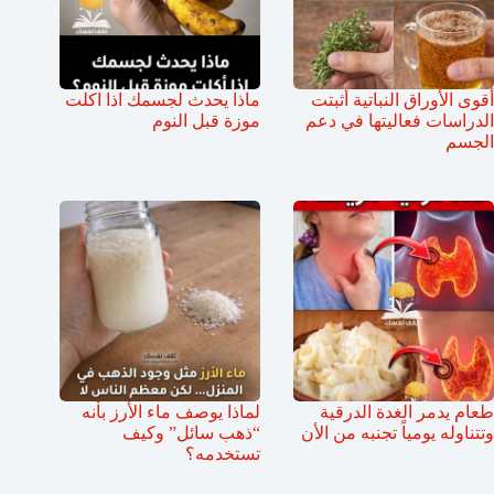
أقوى الأوراق النباتية أثبتت
ماذا يحدث لجسمك اذا اكلت
الدراسات فعاليتها في دعم
موزة قبل النوم
الجسم
طعام يدمر الغدة الدرقية
لماذا يوصف ماء الأرز بأنه
وتتناوله يومياً تجنبه من الأن
“ذهب سائل” وكيف
تستخدمه؟