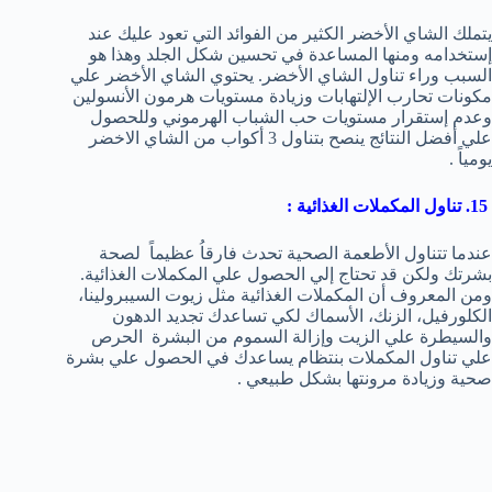
يتملك الشاي الأخضر الكثير من الفوائد التي تعود عليك عند
إستخدامه ومنها المساعدة في تحسين شكل الجلد وهذا هو
السبب وراء تناول الشاي الأخضر. يحتوي الشاي الأخضر علي
مكونات تحارب الإلتهابات وزيادة مستويات هرمون الأنسولين
وعدم إستقرار مستويات حب الشباب الهرموني وللحصول
علي أفضل النتائج ينصح بتناول 3 أكواب من الشاي الاخضر
يومياً .
15. تناول المكملات الغذائية :
عندما تتناول الأطعمة الصحية تحدث فارقاُ عظيماً لصحة
بشرتك ولكن قد تحتاج إلي الحصول علي المكملات الغذائية.
ومن المعروف أن المكملات الغذائية مثل زيوت السيبرولينا،
الكلورفيل، الزنك، الأسماك لكي تساعدك تجديد الدهون
والسيطرة علي الزيت وإزالة السموم من البشرة الحرص
علي تناول المكملات بنتظام يساعدك في الحصول علي بشرة
صحية وزيادة مرونتها بشكل طبيعي .