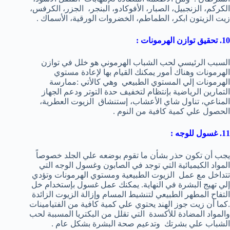
الكركم، الزنجبيل، الصبار، الأفوكادو، البنجر، الجزر، الكرفس،
زيت الزيتون ابكر، الطماطم، الخضروات الورقية، الأسماك .
10. تحقيق توازن الهرمونات :
السبب الرئيسي لحب الشباب الهرموني هو خلل في توازن
الهرمونات وهناك أمور يمكنك القيام بها لإعادة مستوي
الهرمونات إلي المستوي الطبيعي وهي كالأتي :ممارسة
التمارين الرياضية بإنتظام لتخفيف حدة التوتر ودعم الجهاز
المناعي، تناول شاي الأعشاب، إستنشاق الزيوت العطرية،
الحصول علي كمية كافية من النوم .
11. غسول للوجه :
يجب أن تكون حذر بشأن ما تقوم بوضعه علي الجلد خصوصاً
المواد الكيميائية التي توجد في الصابون وغسول الوجه التي
تتداخل مع عمل الزيوت الطبيعية ومستوي الهرمونات وتؤدي
إلي تهيج البشرة في النهاية. يمكنك عمل غسول بإستخدام خل
التفاح المطهر الطبيعي لتنشيط المسام وإزالة الزيوت الزائدة
.كما أن زيت جوز الهند يحتوي علي كمية كافية من الفتيامينات
والمواد المضادة للأكسدة التي تقلل من البكتريا المسببة لحب
الشباب علي بشرتك وتدعيم صحة البشرة بشكل عام .