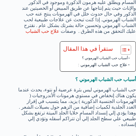
المسام ويطلق عليه هرمون الذكورة وموجود في الذكور
والإناث حيث يتم إنتاجها عن طريق المبيض أو الخصيتين عند
الذكور وفي حال حدوث خلل في الهرمونات ينتج عنه حب
الشباب الهرموني. إذا كنت تبحث عن علاجات طبيعية لحب
الشباب الهرموني وتحسين حالة بشرتك بشكل عام . نقترح
عليك التحقق من هذه الطرق . وصفات
علاج حب الشباب
ستقرأ في هذا المقال
أسباب حب الشباب الهرموني ؟
علاج حب الشباب الهرموني :
أسباب حب الشباب الهرموني ؟
حب الشباب الهرموني ليس بثرة عرضية أو نتوء، يحدث عندما
يكون هناك إنخفاض في مستوي هرمونات الأندروجيات (
الهرمونات الجنسية الذكورية ) يزيد، مما يتسبب في إفراز
الغدد الجلدية لكميات إضافية من الزهم حول بصيلات الشعر .
وهذا يؤدي إلي إنسداد المسام خلايا الجلد الميتة ترتفع بشكل
طبيعي علي سطح الجلد إلي أن تتراكم أسفله وتؤدي إلي
إنسداده .