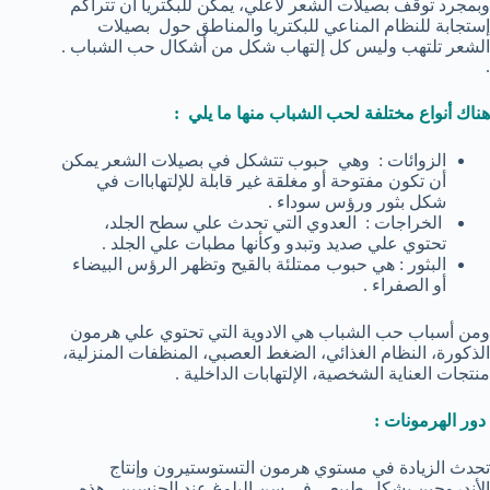
وبمجرد توقف بصيلات الشعر لأعلي، يمكن للبكتريا أن تتراكم
إستجابة للنظام المناعي للبكتريا والمناطق حول بصيلات
الشعر تلتهب وليس كل إلتهاب شكل من أشكال حب الشباب .
.
هناك أنواع مختلفة لحب الشباب منها ما يلي :
الزوائات : وهي حبوب تتشكل في بصيلات الشعر يمكن
أن تكون مفتوحة أو مغلقة غير قابلة للإلتهاباات في
شكل بثور ورؤس سوداء .
الخراجات : العدوي التي تحدث علي سطح الجلد،
تحتوي علي صديد وتبدو وكأنها مطبات علي الجلد .
البثور : هي حبوب ممتلئة بالقيح وتظهر الرؤس البيضاء
أو الصفراء .
ومن أسباب حب الشباب هي الادوية التي تحتوي علي هرمون
الذكورة، النظام الغذائي، الضغط العصبي، المنظفات المنزلية،
منتجات العناية الشخصية، الإلتهابات الداخلية .
دور الهرمونات :
تحدث الزيادة في مستوي هرمون التستوستيرون وإنتاج
الأندروجين بشكل طبيعي في سن البلوغ عند الجنسين . هذه