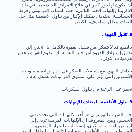
أن يكون لها دور كبير في علاج الأمراض الجلدية بما في ذلك
الإكزيما وإلتهاب الجلد التأتبي، حب الشباب الهرموني وفرط
الحساسية الجلدية . يمكنك الإكثار من تناول الأطعمة مثل خل
التفاح، مخلل الملفوف، الكيفير
8. تقليل القهوة :
بالطبع قد لا تتمكن من تقليل القهوة بالكامل بل تحتاج إلي
تقليل إستهلاك القهوة أمر جيد بالنسبة لك . يقوم القهوة بتحفيز
هرمونات التوتر .
تتداخل القهوة مع إستقلاب السكر في الدم، زيادة مستويات
الأنسولين التي تؤثر علي مستوي الهرمونات بشكل عام .
تحفز علي الرغبة في تناول السكريات .
9. تناول الأطعمة المضادة للإلتهابات :
حب الشباب الهرموني هو أحد الإلتهابات التي تحدث في
الجسم . ومن المعروف أن الإلتهابات المزمنة تؤدي إلي
أمراض القلب، السكري، إضطرابات الجهاز الهضمي،
السرطان . ومن الأطعمة المضادة للإلتهابات الفلفل الأسود،