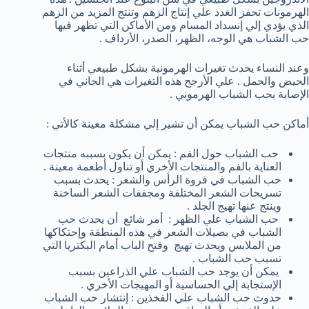
الهرمونات تحفز الغدد علي إنتاج الزهم وتنتج المزيد من الزهم
الذي يؤدي إلي إنسداد المسام ومن الأماكن التي تظهر فيها
حب الشباب هي الوجه، الظهر، الصدر، الأرداف .
وعند النساء يحدث تغيرات الهرمونية بشكل طبيعي أثناء
الحيض والحمل . علي الأرجح هذه التغيرات هي الجاني في
الإصابة بحب الشباب الهرموني .
أماكن حب الشباب يمكن أن تشير إلي مشكلة معينة كالأتي :
حب الشباب حول الفم : يمكن أن يكون بسببه منتجات
العناية بالفم والمنتجات الأخري أو تناول أطعمة معينة .
حب الشباب في فروة الرأس والشعر : يحدث بسبب
تسريحات الشعر المختلفة ومجففات الشعر الساخنة
وينتج عنها تهيج الجلد .
حب الشباب علي الظهر : أمر شائع أن يحدث حب
الشباب في بصيلات الشعر في هذه المنطقة وإحتكاكها
من الملابس ويحدث تهيج وفتح الباب أمام البكتريا التي
تسبب حب الشباب .
يمكن أن يوجد حب الشباب علي الذراعين بسبب
الإستجابة إلي الحساسية أو المهيجات الأخري .
حدوث حب الشباب علي الفخذين : إنتشار حب الشباب