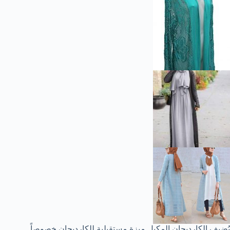
يُضيف الكارديجان المكبل ميزة مستقبلية للكارديجان خصوصاً