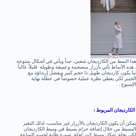
هذا النمط من الكارديجان شعبي، جداً ويأتي في أشكال متنوعة
. هذه الأنماط تأتي بأزرار متضخمة وعميقة وطويلة قليلاً. غالباً
ما يكون كارديجان طويل ذا حجم كبير ويفضل إرتداؤه مع
الجينز لكي يعطي نظرة عملية خصوصاً في عطلة نهاية
الإسبوع .
الكارديجان المربوط :
يمكن أن يكون الكارديجان بالأزرار غير مناسب، لذلك التغير
البسيط من خلال إضافة حزام بسيط في وسط الكارديجان
لكي يخلق شكل وسط كبير لخلق صورة ظلية لجسم الساعة