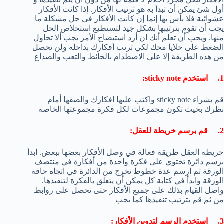
أول شئ يمكن أن تبدأ به هو ترتيب الأفكار. إذا كانت الأفكار
عشوائية فلا بأس بها إنما إن كانت الأفكار في حل مشكلة ما
يجب أن تقوم بترتيبها بشكل جيد لتستطيع استخلاص الحل
منها. ويجب أن تعلم أنك ان أرد استيضاح الأمر يجب ألا تحاول
الضغط على خلايا مخك لكي ترتب أفكارك بداخله ولن تحصل
من هذه الطريقة إلا على الاصطدام بالحائط والتعب والصداع
1. استخدم sticky note:
قم بشراء sticky note واكتب عليها افكارك والصقها أمام
نظرك بحيث تكون مجموعات لكل فكرة مجموعتها الخاصة
2. قم برسم خريطة للعقل:
خريطة العقل طريقة فعالة في وصل الأفكار بعضها ببعض. ابدأ
برسم دائرة تحتوي على فكرة واحدة من أفكارة في منتصف
الورقة ثم ارسم عدة خطوط تخرج من الدائرة في اتجاه حافة
الورقة وابدأ في كتابة كل يمكن أن يتعلق بالفكرة لتنفيذها.
واصل القيام بذلك على جميع الأفكار حتى تحصل على روابط
من ثم قم بترتيب تنفيذها كما يجب
3. استخدم الرسم لتدوين الأفكار: