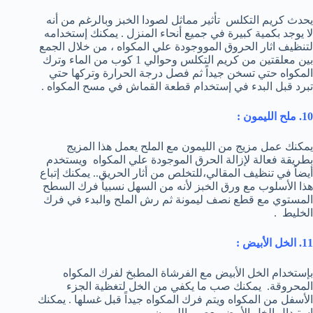
يحدث كريم التكلس تأثير مماثل لصودا الخبز وبالرغم من أنه
لا يوجد بكمية كبيرة في جميع أنحاء المنزل . يمكنك إستخدامه
لتنظيف اثار الحروق المووجودة علي المكواه ، من خلال الجمع
بين معلقتين من كريم التكلس وحوالي 1 كوب من الماء وترك
المكواه حتي تسخن جيداً ثم فصل درجة الحرارة وتركها حتي
تبرد قبل البدء في إستخدام قطعة القماش في مسح المكواه .
10. ملح الليمون :
يمكنك عمل مزيج من الليمون مع الملح يعمل هذا المزيج
بطريقة فعالة لإزالة الحرق الموجودة علي المكواه ويستخدم
أيضاً في تنظيف المقالي،للتخلص من أثار الحريق.. يمكنك إتباع
هذا الأسلوب مع ورق الخبز لأنه من السهل نسبياً فرك السطح
المستوي مع قطع نصف ليمونة ثم رش الملح والبدء في فرك
الخليط .
11. الخل الأبيض :
بإستخدام الخل الأبيض مع الفرشاة المطبخ لفرك المكواه
المحروقة. يمكنك صب ما يكفي من الخل لتغظية الجزء
الأسفل من المكواه ويتم فرك المكواه جيداً قبل غسلها . يمكنك
إستبدال الخل الأبيض بعصير الليمون .