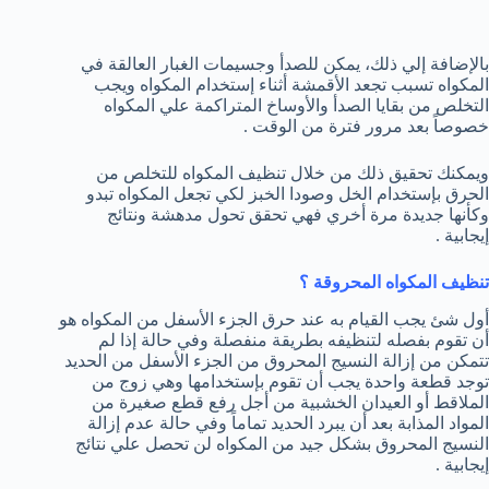
بالإضافة إلي ذلك، يمكن للصدأ وجسيمات الغبار العالقة في
المكواه تسبب تجعد الأقمشة أثناء إستخدام المكواه ويجب
التخلص من بقايا الصدأ والأوساخ المتراكمة علي المكواه
خصوصاً بعد مرور فترة من الوقت .
ويمكنك تحقيق ذلك من خلال تنظيف المكواه للتخلص من
الحرق بإستخدام الخل وصودا الخبز لكي تجعل المكواه تبدو
وكأنها جديدة مرة أخري فهي تحقق تحول مدهشة ونتائج
إيجابية .
تنظيف المكواه المحروقة ؟
أول شئ يجب القيام به عند حرق الجزء الأسفل من المكواه هو
أن تقوم بفصله لتنظيفه بطريقة منفصلة وفي حالة إذا لم
تتمكن من إزالة النسيج المحروق من الجزء الأسفل من الحديد
توجد قطعة واحدة يجب أن تقوم بإستخدامها وهي زوج من
الملاقط أو العيدان الخشبية من أجل رفع قطع صغيرة من
المواد المذابة بعد أن يبرد الحديد تماماً وفي حالة عدم إزالة
النسيج المحروق بشكل جيد من المكواه لن تحصل علي نتائج
إيجابية .