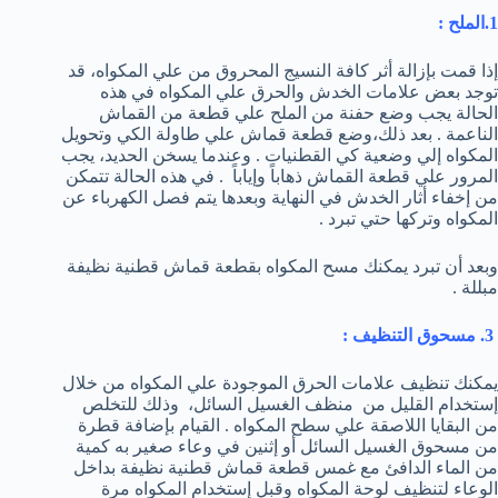
1.الملح :
إذا قمت بإزالة أثر كافة النسيج المحروق من علي المكواه، قد
توجد بعض علامات الخدش والحرق علي المكواه في هذه
الحالة يجب وضع حفنة من الملح علي قطعة من القماش
الناعمة . بعد ذلك،وضع قطعة قماش علي طاولة الكي وتحويل
المكواه إلي وضعية كي القطنيات . وعندما يسخن الحديد، يجب
المرور علي قطعة القماش ذهاباً وإياباً . في هذه الحالة تتمكن
من إخفاء أثار الخدش في النهاية وبعدها يتم فصل الكهرباء عن
المكواه وتركها حتي تبرد .
وبعد أن تبرد يمكنك مسح المكواه بقطعة قماش قطنية نظيفة
مبللة .
3. مسحوق التنظيف :
يمكنك تنظيف علامات الحرق الموجودة علي المكواه من خلال
إستخدام القليل من منظف الغسيل السائل، وذلك للتخلص
من البقايا اللاصقة علي سطح المكواه . القيام بإضافة قطرة
من مسحوق الغسيل السائل أو إثنين في وعاء صغير به كمية
من الماء الدافئ مع غمس قطعة قماش قطنية نظيفة بداخل
الوعاء لتنظيف لوحة المكواه وقبل إستخدام المكواه مرة