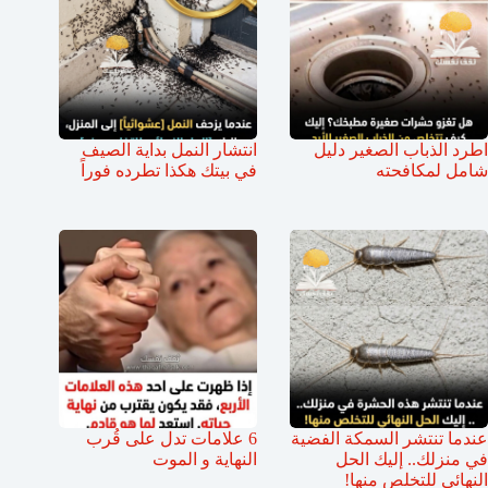
اطرد الذباب الصغير دليل
انتشار النمل بداية الصيف
شامل لمكافحته
في بيتك هكذا تطرده فوراً
عندما تنتشر السمكة الفضية
6 علامات تدل على قُرب
في منزلك.. إليك الحل
النهاية و الموت
النهائي للتخلص منها!