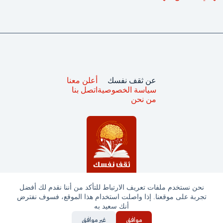
عن ثقف نفسك
أعلن معنا
سياسة الخصوصية
اتصل بنا
من نحن
نحن نستخدم ملفات تعريف الارتباط للتأكد من أننا نقدم لك أفضل
تجربة على موقعنا. إذا واصلت استخدام هذا الموقع، فسوف نفترض
جميع الحقوق محفوظة © ثقف نفسك 2025
أنك سعيد به
موافق
غير موافق