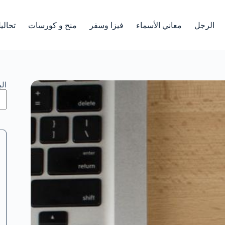
الرجل
معاني الأسماء
فيزا وسفر
منح و كورسات
تحالي
ال