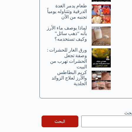
طعام يدمر الغدة
الدرقية وتتناوله يومياً
تجنبه من الأن
لماذا يوصف ماء الأرز
بأنه “ذهب سائل”
وكيف تستخدمه؟
ورق الغار للحشرات :
وصفة تجعل
الحشرات تهرب من
البيت
كريم البطاطس
والأرز لعلاج الزوائد
الجلدية
بحث
البحث