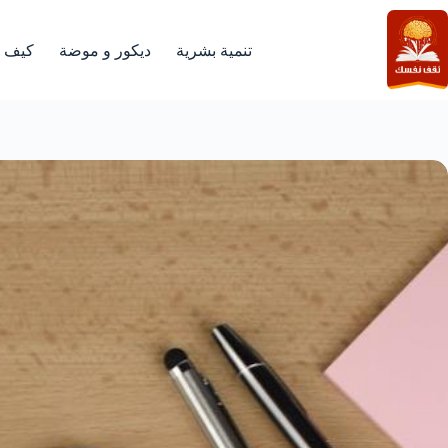
لتجاوز
لى
لمحتوى
تنمية بشرية
ديكور و موضة
كيف