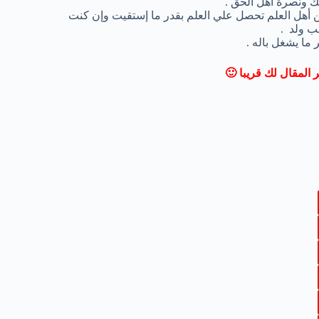
ك ونصرة أهل الحق .
 أهل العلم تحصل علي العلم بقدر ما إستقيت وإن كنت
ب ولد .
 ما يشغل باله .
المقال لك قريبا 🙂