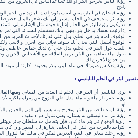
رؤية الناس يخرجوا البئر أو أنك تساعد الناس في الخروج من الب
ناجح .
رؤية فيضان في البئر، يعني أنه سيكون لديك المزيد من الخير الوف
رؤية بئر ماء يجف في الحلم، يشير إلي أنك تشعر بالملل خصوصاً إ
قد يكون رؤية البئر في الحلم إشارة جيدة مثل الإشارة إلي التمت
إذا رئيت نفسك بداخل بئر، ينبئ بأنك تستسلم للشدائد التي تمر بها
الوقوف أمام بئر في الحلم، يدل علي قدرتك لإحداث المزيد من الت
الوقوع أسفل البئر، يعني أنك سوف تعاني من الحزن والأسي ولك
اللعب حول البئر في الحلم، يدل علي أن لديك حماس عاطفي ولكن
تناول ماء صافية من البئر، يرمز للعلاقة مع الأشخاص الأخرين وخ
من خداع الأخرين لك .
رؤية إنعكاس صورتك في ماء البئر، ينذر بحدوث كارثة أو موت ال
تفسير البئر في الحلم للنابلسي :
يري النابلسي أن البئر في الحلم له العديد من المعاني ومنها المال
رؤية حفر بئر ماء وبه ماء، يدل علي التزوج من إمراة ماكرة لأن 
لها .
رؤية الماء فائض من البئر ويخرج منه يشير إلي الهم والحزن والبك
رؤية بئر ماء ليسقي به بستان، يعني تناول دواء مفيد .
رؤية الوقوع في بئر ماء كدر، فإن يتعامل مع سلطان جائر ويبتلي
التواجد بالقرب من البئر في الحلم، إشارة إلي السفر وإن كان م
رؤية رجلك تتدلي في البئر، التعرض لمكر في مالك أما النزول ا