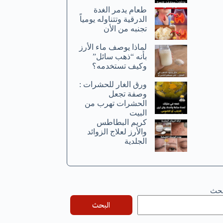
طعام يدمر الغدة
الدرقية وتتناوله يومياً
تجنبه من الأن
لماذا يوصف ماء الأرز
بأنه “ذهب سائل”
وكيف تستخدمه؟
ورق الغار للحشرات :
وصفة تجعل
الحشرات تهرب من
البيت
كريم البطاطس
والأرز لعلاج الزوائد
الجلدية
بحث
البحث