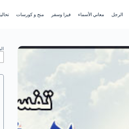
الرجل
معاني الأسماء
فيزا وسفر
منح و كورسات
تحالي
ال