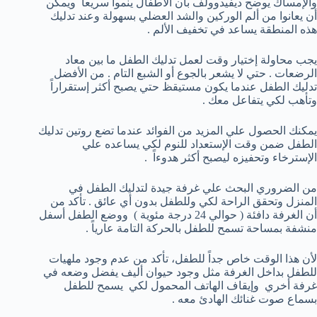
والإمساك يوضح ديفيدوولف بأن الأطفال ينموا سريعاً ويمكن
أن يعانوا من ألم الوركين والشد العضلي بسهولة وعند تدليك
هذه المنطقة يساعد في تخفيف الألم .
يجب محاولة إختيار وقت لعمل تدليك الطفل ما بين معاد
الرضعات . حتي لا يشعر بالجوع أو الشبع التام . من الأفضل
تدليك الطفل عندما يكون مستيقظ حتي يصبح أكثر إستقراراً
وتأهب لكي يتفاعل معك .
يمكنك الحصول علي المزيد من الفوائد عندما تضع روتين تدليك
الطفل ضمن وقت الإستعداد للنوم لكي يساعده علي
الإسترخاء وتحفيزه ليصبح أكثر هدوءاً .
من الضروري البحث علي غرفة جيدة لتدليك الطفل في
المنزل وتحقق الراحة لكي وللطفل بدون أي عائق . تأكد من
أن الغرفة دافئة ( حوالي 24 درجة مئوية ) ووضع الطفل أسفل
منشفة بمساحة تسمح للطفل بالحركة التامة عارياً .
لأن هذا الوقت خاص جداً للطفل، تأكد من عدم وجود ملهيات
للطفل بداخل الغرفة مثل وجود حيوان أليف يفضل وضعه في
غرفة أخري وإيقاف الهاتف المحمول لكي يسمح للطفل
بسماع صوت غنائك الهادئ معه .