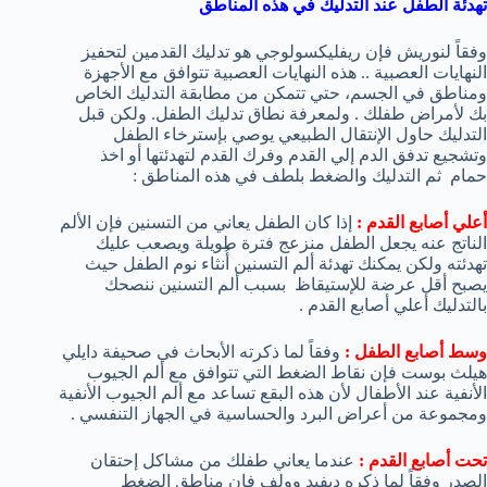
تهدئة الطفل عند التدليك في هذه المناطق
وفقاً لنوريش فإن ريفليكسولوجي هو تدليك القدمين لتحفيز
النهايات العصبية .. هذه النهايات العصبية تتوافق مع الأجهزة
ومناطق في الجسم، حتي تتمكن من مطابقة التدليك الخاص
بك لأمراض طفلك . ولمعرفة نطاق تدليك الطفل. ولكن قبل
التدليك حاول الإنتقال الطبيعي يوصي بإسترخاء الطفل
وتشجيع تدفق الدم إلي القدم وفرك القدم لتهدئتها أو اخذ
حمام ثم التدليك والضغط بلطف في هذه المناطق :
أعلي أصابع القدم :
إذا كان الطفل يعاني من التسنين فإن الألم
الناتج عنه يجعل الطفل منزعج فترة طويلة ويصعب عليك
تهدئته ولكن يمكنك تهدئة ألم التسنين أُنثاء نوم الطفل حيث
يصبح أقل عرضة للإستيقاظ بسبب ألم التسنين ننصحك
بالتدليك أعلي أصابع القدم .
وسط أصابع الطفل :
وفقاً لما ذكرته الأبحاث في صحيفة دايلي
هيلث بوست فإن نقاط الضغط التي تتوافق مع ألم الجيوب
الأنفية عند الأطفال لأن هذه البقع تساعد مع ألم الجيوب الأنفية
ومجموعة من أعراض البرد والحساسية في الجهاز التنفسي .
تحت أصابع القدم :
عندما يعاني طفلك من مشاكل إحتقان
الصدر وفقاً لما ذكره ديفيد وولف فإن مناطق الضغط