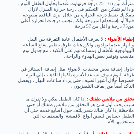
منزلك بين 65 – 75 درجة فرنهايت عندما يحاول الطفل النوم .
وإذا لم تتمكن من التحكم في درجة حرارة المنزل لازال
بإمكانك ضبط درجة الحرارة من خلال ترك النافذة مفتوحة
قليلاً أو بإستخدام المروحة ولكن تجنب درجات الحرارة أعلي
من75 درجة و أقل من 57 درجة .
إطفاء الأضواء :
لا يعرف الأطفال عادة التفرقة بين الليل
والنهار عندما يولدون ولكن هناك طرق تنظيم إيقاع الساعة
البيولوجية للأطفال ومساعدتهم علي التكيف مع جدول نوم
مناسب وتوفير بعض الهدوء والراحة .
حاول إضافة بعض مخفتات الأضواء مثل إضافة الستائر في
غرفة النوم سوف تساعد الأسرة بأكملها للذهاب إلي النوم
خصوصاً خلال أشهر الصيف حتي يزداد ساعات النهار . ويفضل
التأكد أيضاً من إيقاف التليفزيون .
تحقق من ملابس طفلك
: إذا كان الطفل يبكي ولا تدرك ما
سبب يجب أول شئ هو التحقق من ملابس طفلك أو حتي
ملاحظة إذا كان هناك شعر يلتف حول أصابع قدمه حتي أن
الطفل حساس لبعض أنواع الأقمشة والمنظفات التي
تستخدمها الأم .