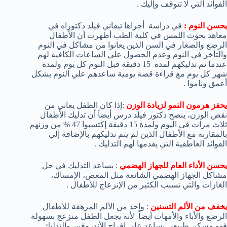
الفوائد التي لا تتوقف وإليك .
يحسن النوم :
في دراسة أجراها تيفاني فيلد دكتوراه في
معاهد بحوث اللمس في كلية الطب أظهرت أن الأطفال
الرضع والصغار في السن الذين يعانوا من مشاكل في النوم
والتأخر في النوم وعدم الحصول علي الساعات الكافية لهم
عندما تم تدليكهم لمدة 15 دقيقة قبل النوم كل يوم ولمدة
شهر كل يوم مع قراءة قصة يومية ساعدهم علي النوم بشكل
أعمق وناموا .
يحفز هرمون النمو لزيادة الوزن
:إذا كان الطفل يعاني من
نقص الوزن، ينصح دكتور فيلد درس أيضاَ أن تدليك الأطفال
ثلاث مرات في اليوم ولمدة 15 دقيقة إكتسبوا 47 % من وزنهم
بالمقارنة مع الأطفال الذين لم يتم تدليكهم بالإضافة إلي
الفوائد العاطفية التي يقدمها لهم التدليك .
يحسن الأداء العام للجهاز الهضمي
: يساعد التدليك في حل
مشاكل الجهاز الهضمي الشائعة مثل المغص، الإمساك،
الغازات والتي تسبب الكثير من الإنزعاج للأطفال .
يخفف من الألم التسنين
: واحد من الألم المرهقة للأطفال
الرضع والأباء والأمهات أيضاً لأنه يجعل الطفل منزعج بسهولة
فهو مسكن طبيعي يساعد علي إفراج الأندروفين والتدليك