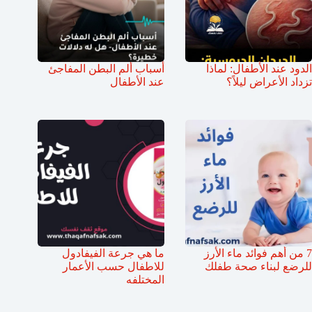
الدود عند الأطفال: لماذا
أسباب ألم البطن المفاجئ
تزداد الأعراض ليلاً؟
عند الأطفال
7 من أهم فوائد ماء الأرز
ما هي جرعة الفيفادول
للرضع لبناء صحة طفلك
للاطفال حسب الأعمار
المختلفه