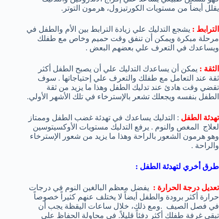
يقلل أيضاً من مستويات الكورتيزول، هرمون التوتر.
الترابط :
يشجع التدليك علي زيادة الترابط بين الأم والطفل في
مرحلة مبكرة ويمكن أن تنفق وقت حميم وخاص مع طفلك
ويساعدك في التعرف علي بعضهم البعض .
الثقة :
يمكن أن يساعدك التدليك علي أن يصبح الطفل أكثر
ثقة عند التعامل مع طفلك والتعرف علي إحتياجاتها . سوف
تقضي وقت هادئ عند تدليك الطفل وهذا ما يزيد من ثقة
الطفل بنفسه ويجعلك تشعر بالإسترخاء في تلك الأشهر الأولي.
تهدئة الطفل
: التدليك يساعدك في تهدئة غضب الطفل وممتاز
لعلاج المغص والنوم . يرفع التدليك مستويات الأوكسيتوسين
وهو هرمون الشعور بالراحة وهذا ما يزيد من شعور الإسترخاء
والراحة .
طرق أخري لتهدئة الطفل :
تعديل درجة الحرارة :
يفضل معظم البالغين النوم في درجات
حرارة أكثر برودة والطفل أيضاً لا يختلف عنهم كثيراً خصوصاً
في فصل الصيف .ومع ذلك، خلال ساعات اليقظة يجب أن
تبقي غرفة طفلك أكثر دفئاً قليلاً. في محاولة الحفاظ علي