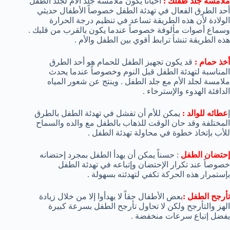
ملامسة جلد طفلك :
أحياناً يكون ملامسة جلد الأم لجلد الطفل
أحد الطرق الفعال في تهدئة الطفل خصوصاً الأطفال حديثي
الولادة لأن هذه الطريقة تساعد في تنظيم درجة الحرارة
وسماع أصوات مألوفة خصوصاً عندما يكون بالقرب من قلبك .
هذه الطريقة تنشأ ترابط أقوي بين الطفل والأم .
أخذ حمام :
قد يكون تجهيز الطفل للحمام هو أحد الطرق
المناسبة لتهدئة الطفل قبل النوم وخصوصاً عندما يحدث
ملامسة لجلد الأم مع جلد الطفل . وينتج عن شعور المياه
الدافئة الهدوء والإسترخاء .
إ
عطائه للوالد :
يمكن للأم أن تفشل في تهدئة الطفل بالطرق
المختلفة وقد حان الوقت للذهاب بالطفل مع والده والسماح
للأب بإتخاذ خطوة في محاولة تهدئة الطفل .
إحتضان الطفل
: حسناً يمكن أن يهدأ الطفل بمجرد إحتضانه
خصوصاً عند تكرار الإحتضان وإتباعه في تهدئة الطفل
بإستمرار هذه الحركة تكفي لتهدئته بسهولة .
تأرجح الطفل :
بعض الأطفال حقاً لا يهدأوا إلا من خلال زيادة
الهز والتأرجح ولكن لا تحاول تأرجح الطفل بسرعة كبيرة
يفضل إتباع سرعات منخفضة .