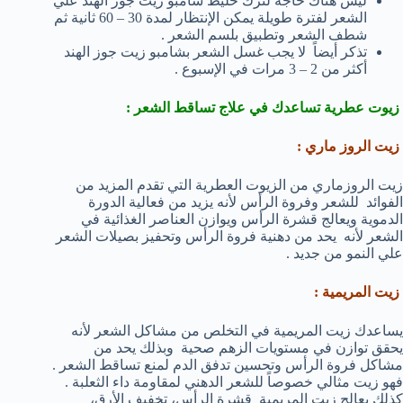
ليس هناك حاجة لترك خليط شامبو زيت جوز الهند علي
الشعر لفترة طويلة يمكن الإنتظار لمدة 30 – 60 ثانية ثم
شطف الشعر وتطبيق بلسم الشعر .
تذكر أيضاً لا يجب غسل الشعر بشامبو زيت جوز الهند
أكثر من 2 – 3 مرات في الإسبوع .
زيوت عطرية تساعدك في علاج تساقط الشعر :
زيت الروز ماري :
زيت الروزماري من الزيوت العطرية التي تقدم المزيد من
الفوائد للشعر وفروة الرأس لأنه يزيد من فعالية الدورة
الدموية ويعالج قشرة الرأس ويوازن العناصر الغذائية في
الشعر لأنه يحد من دهنية فروة الرأس وتحفيز بصيلات الشعر
علي النمو من جديد .
زيت المريمية :
يساعدك زيت المريمية في التخلص من مشاكل الشعر لأنه
يحقق توازن في مستويات الزهم صحية وبذلك يحد من
مشاكل فروة الرأس وتحسين تدفق الدم لمنع تساقط الشعر .
فهو زيت مثالي خصوصاً للشعر الدهني لمقاومة داء الثعلبة .
كذلك يعالج زيت المريمية قشرة الرأس، تخفيف الأرق،