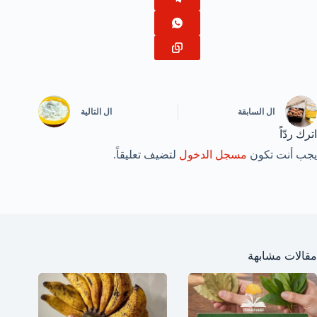
ال
السابقة
ال
التالية
اترك ردّاً
يجب أنت تكون
مسجل الدخول
لتضيف تعليقاً.
مقالات مشابهة