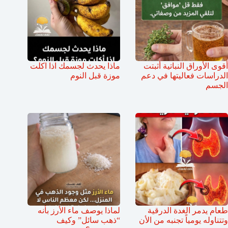
أقوى الأوراق النباتية أثبتت
ماذا يحدث لجسمك اذا اكلت
الدراسات فعاليتها في دعم
موزة قبل النوم
الجسم
طعام يدمر الغدة الدرقية
لماذا يوصف ماء الأرز بأنه
وتتناوله يومياً تجنبه من الأن
“ذهب سائل” وكيف