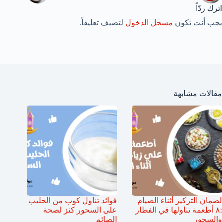
اترك ردّاً
يجب أنت تكون
مسجل الدخول
لتضيف تعليقاً.
مقالات مشابهة
لضمان التركيز أثناء الصيام
فوائد تناول كوب من الحليب
:٨ أطعمة تناولها في الفطار
على السحور كنز لصحة
والسحور
الصائم