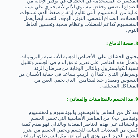
المكسرات المستخدمة في الخشاف في توفير الإغاثة من
الصداع النصفي وخفض مستوي الألم لأنه يحتوي علي نسبة
عالية من المغنسيوم، التي تقاوم إرتفاع ضغط الدم، تشنجات
العضلات، الصداع النصفي، التوتر، الوجع، التعب، أيضاً يعمل
المغنسيوم كداعم للعضلات وعظام صحية وتحسين أنماط
النوم .
8. صحة الدماغ :
يحتوي الخشاف علي الأحماض الدهنية الأساسية والبروتينات
وتعمل هذه العناصر علي تعزيز تدفق الدم في الجسم وتقليل
نسبة الكوليسترول وبالتالي الوقاية من سرطان الرئة
وسرطان الثدي . كما أن الزبيب يساعد في حماية الأسنان من
التسوس ومصدر جيد لفيتامين أ الذي يحمي العين من
المشاكل المختلفة .
9. مد الجسم بالفيتامينات والمعادن :
يعد كل من النحاس والفوسفور والبوتاسيوم والمغنسيوم
وفيتامين ب6 من العناصر الأساسية التي تحمي الجسم
والخشاف غني بهذه العناصر المغذية وبالتالي فهو يقدم كمية
كبيرة من المغذيات النباتية للجسم ويحمي الجسم من ضرر
الجذور الحرة التي تؤدي إلي أمراض مثل السرطان، امراض