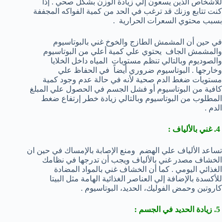
للأشخاص الذين يسعون إلي زيادة الوزن بشكل صحي . إذا
كنت تتابع وزنك قد ترغب في الحد من كمية الفواكه المجففة
بسبب محتوي السعرات الحرارية .
في حين أن المشمش الطازج والخوخ غني بالبوتاسيوم
والمشمش الجاف يحتوي علي كمية أعلي من البوتاسيوم
والصوديوم وبالتالي تنظم مستويات المياه داخل الخلايا
وخارجها . البوتاسيوم ضروري أيضاً في الحفاظ علي
مستويات ضغط الدم صحية لأنه في حالة عدم وجود كمية
كافية من البوتاسيوم أو فشل الجسم في الحصول علي المبلغ
المطلوب من البوتاسيوم وبالتالي زيادة خطر إرتفاع ضغط
الدم .
4. غني بالألياف :
تساعد الألياف علي الهضم ومنع الإصابة بالإمساك في حين ان
الخشاف مصدر غني بالألياف ويجب أن تدرجها في نظامك
الغذائي اليومي . كما أن الخشاف غني بالمواد المضادة
للأكسدة بالإضافة إلي العناصر الغذائية الهامة مثل البيتا
كاروتين وحمض الفوليك، الحديد، البوتاسيوم .
5. زيادة الحديد في الجسم :