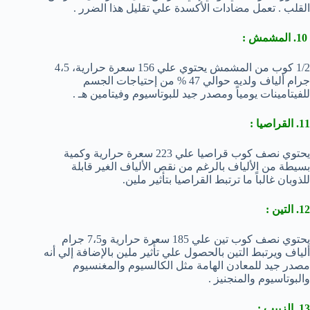
القلب . تعمل مضادات الأكسدة علي تقليل هذا الضرر .
10. المشمش :
1/2 كوب من المشمش يحتوي علي 156 سعرة حرارية، 4،5
جرام ألياف ولديه حوالي 47 % من إحتياجات الجسم
للفيتامينات يومياً ومصدر جيد للبوتاسيوم وفيتامين هـ .
11. القراصيا :
يحتوي نصف كوب قراصيا علي 223 سعرة حرارية وكمية
بسيطة من الألياف بالرغم من نقص الألياف الغير قابلة
للذوبان غالباً ما ترتبط القراصيا بتأثير ملين.
12. التين :
يحتوي نصف كوب تين علي 185 سعرة حرارية و7،5 جرام
ألياف ويرتبط التين بالحصول علي تأُثير ملين بالإضافة إلي أنه
مصدر جيد للمعادن الهامة مثل الكالسيوم والمغنسيوم
والبوتاسيوم والمنجنيز .
13. الزبيب :