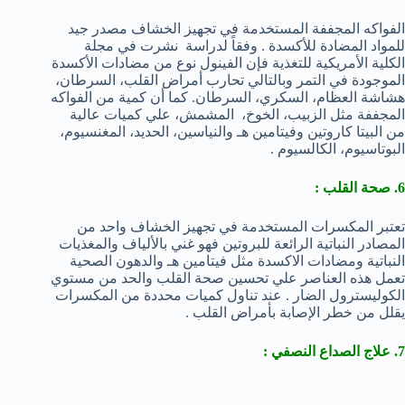
الفواكه المجففة المستخدمة في تجهيز الخشاف مصدر جيد
للمواد المضادة للأكسدة . وفقاً لدراسة نشرت في مجلة
الكلية الأمريكية للتغذية فإن الفينول نوع من مضادات الأكسدة
الموجودة في التمر وبالتالي تحارب أمراض القلب، السرطان،
هشاشة العظام، السكري، السرطان. كما أن كمية من الفواكه
المجففة مثل الزبيب، الخوخ، المشمش، علي كميات عالية
من البيتا كاروتين وفيتامين هـ والنياسين، الحديد، المغنسيوم،
البوتاسيوم، الكالسيوم .
6. صحة القلب :
تعتبر المكسرات المستخدمة في تجهيز الخشاف واحد من
المصادر النباتية الرائعة للبروتين فهو غني بالألياف والمغذيات
النباتية ومضادات الاكسدة مثل فيتامين هـ والدهون الصحية
تعمل هذه العناصر علي تحسين صحة القلب والحد من مستوي
الكوليسترول الضار . عند تناول كميات محددة من المكسرات
يقلل من خطر الإصابة بأمراض القلب .
7. علاج الصداع النصفي :