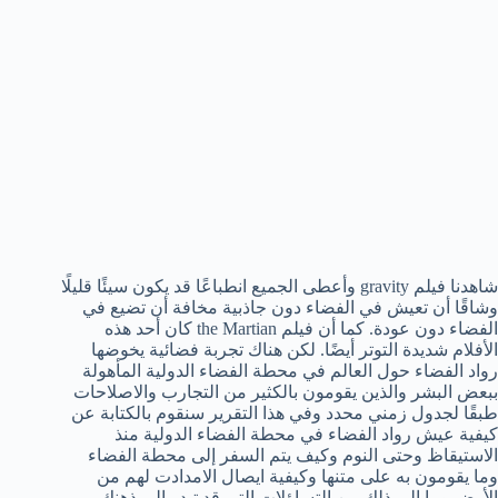
شاهدنا فيلم gravity وأعطى الجميع انطباعًا قد يكون سيئًا قليلًا
وشاقًا أن تعيش في الفضاء دون جاذبية مخافة أن تضيع في
الفضاء دون عودة. كما أن فيلم the Martian كان أحد هذه
الأفلام شديدة التوتر أيضًا. لكن هناك تجربة فضائية يخوضها
رواد الفضاء حول العالم في محطة الفضاء الدولية المأهولة
ببعض البشر والذين يقومون بالكثير من التجارب والاصلاحات
طبقًا لجدول زمني محدد وفي هذا التقرير سنقوم بالكتابة عن
كيفية عيش رواد الفضاء في محطة الفضاء الدولية منذ
الاستيقاظ وحتى النوم وكيف يتم السفر إلى محطة الفضاء
وما يقومون به على متنها وكيفية ايصال الامدادت لهم من
الأرض وما إلى ذلك من التساؤلات التي قد تبدر إلى ذهنك