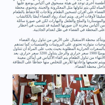
أطعمة أخرى توجد في هيئة مسحوق في أكياس يوضع عليها
المياه لكي يتم تناولها مثل المعكرونة والجبنة. وتحتوي محطة
الفضاء على أفران لتسخين الطعام وثلاجات للاحتفاظ بالطعام
سليمًا لأوقات أخرى. ويتم امداد رواد الفضاء أيضًا بالكاتشاب
والموستاردا والملح والفلفل والبهارات لكن في صورة سائلة
من أكياس مخزنة لأن صورتها الصلبة قد تتسبب في أخطار
على المحطة في الفضاء في ظل انعدام الجاذبية.
وتتأكد محطة الاستقبال على الأرض من تناول رواد الفضاء
وجبات متوازنه تحتوي على البروتينات والفيتمينات كما تمدهم
بالسعرات الحرارية المطلوبة بحيث يجب على المرأة أن تتناول
يوميًا 1900 سعر حراري والرجل يتناول 3200 سعر حراري. بعد
الانتهاء من تناول الطعام يتم القاء الأكياس في أماكن معينة
ويتم تجميعها وإعادتها للأرض للتخلص منها حفاظًا على النظافة
داخل محطة الفضاء.