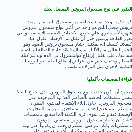
العثور علي نوع مسحوق البروتين المفضل لديك :
كما ذكرنا توجد أنواع مختلفة من مسحوق البروتين . ويعد
بروتين مصل اللبن هو واحد من أكثر أنواع مسحوق البروتين
شهرة لأنه يحتوي علي جميع الاحماض الامينية الأساسية والتي
تعزز الطاقة ويمكن حتي أن تقلل من الإجهاد . تقول عياد
كيفلاند كلينيك أنه يمكنك إختيار مسحوق بروتين الصويا وهو
الخيار الخالي من الألبان ويمتلك فوائد خارج الصالة الرياضية .
يساعدك علي تقليل إرتفاع كوليسترول في الدم ويدعم كتلة
العظام ويخفف حتي من أعراض إنقطاع الطمث والبروتينات
النباتية الاخري مثل البازلاء والقنب .
قراءة المصلقات بأكملها :
بمجرد أن تكون حددت نوع مسحوق البروتين الذي تحتاج إليه لا
تنسي ملصقات الخاصة بالعناصر الغذائية الموجودة علي
مسحوق البروتين. حاول إيلاء الإهتمام لمحتوي الدهون
والسكر. تستخدم العديد من مساحيق البروتين المحليات
الإصطناعية والتي سوف تري الكمية الخاصة بها بالمحليات .
لاشك أن إختيار مسحوق البروتين منخفض الدوهون
والسكريات ولكن مرضي السكري يجب أن يكونوا علي بينة
خاصة بمحتوي السكر وأي مكونات أخري قد تؤثر علي