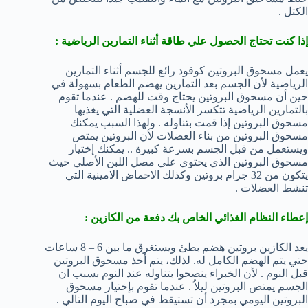
الكتل .
إذا كنت تحتاج الحصول علي طاقة أثناء التمارين الرياضية :
يعمل مسحوق البروتين كوقود رائع للجسم أثناء التمارين
الرياضية لأن الجسم بعد التمارين يهضم الطعام بسهولة في
حين أن مسحوق البروتين يحتاج وقت للهضم . عندما تقوم
بالتمارين الرياضية تتكسر الأنسجة العضلية التي يغذيها
مسحوق البروتين إذا قمت بتناوله . ولهذا السبب يمكنك
مسحوق البروتين من بناء العضلات لأن البروتين يمتص
ويستعمل من قبل الجسم بسرعة كبيرة .. يمكنك إختيار
مسحوق البروتين الذي يحتوي علي مصل اللبن الأصلي حيث
يتكون من 32 جرام بروتين وكذلك الاحماض الامينية التي
تنشط العضلات .
إعطاء النظام الغذائي الخاص بك دفعة من الكازين :
يعد الكازين بروتين هضم بطئ ويستغرق ما بين 6 – 8 ساعات
حتي يتم الهضم الكامل له. لذلك، يتم أخذ مسحوق البروتين
قبل النوم . لأن الخبراء ينصحوا بتناوله عند النوم بسبب ان
الجسم يمتص البروتين ليلاُ . عندما تقوم بإختيار مسحوق
البروتين اليومي بمجرد أن تستيقظ في صباح اليوم التالي .