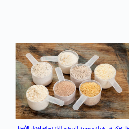
هل تفكر في شراء مسحوق البروتين إليك نصائح إختيار الأفضل