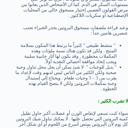
مستويات السكر في الدم. كما ان الأشخاص الذين يعانوا من
مرض القولون العصبي إختيار مسحوق خالي من المحليات
الإصطناعية أو سكريات اللاكتوز .
وعند قراءة ملصقات مسحوق البروتين يحذر الخبراء تجنب
عنصرين هامين جداً :
” منشط طبيعي ” كثيراً ما يرتبط هذا المكون بسلامة
المنتج . ولكن قد تكون هناك نسبة ملوثات وهذه
المكملات محظورة . وقد يكون لها أثار جانبية سلبية
ويجب إتخاذ مواقفة أخصائي التغذية أولاً.
” بديل للوجبات ” لا شئ يمكن أن يحل محل تناول وجبة
صحية ولكن الكثير من الناس ليس لديهم وقت لإعداد ما
يقرب من 3 – 5 وجبات طعام . ويحتاج إلي إستبدال
وجبة بمكملات البروتين ولكن لا ينصح القيام بهذه
الخطوة .
لا تشرب الكثير :
سواء كنت تسعي لإنقاص الوزن أو عضلات أكبر حاول تقليل
كمية البروتين التي تحصل عليها . لا يمكنك تناول شيك البروتين
كل يوم لأن البروتين يمتص أسرع من اللحوم أو أي شكل أخر