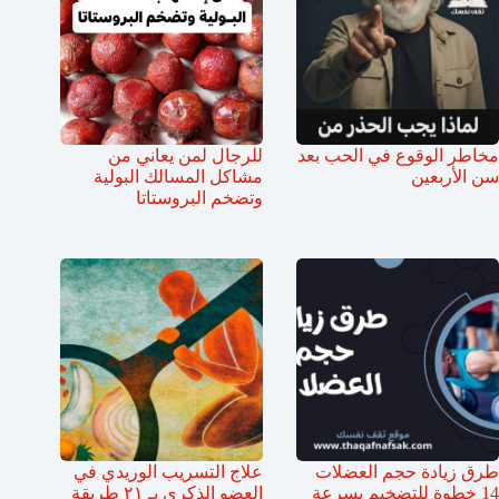
مخاطر الوقوع في الحب بعد
للرجال لمن يعاني من
سن الأربعين
مشاكل المسالك البولية
وتضخم البروستاتا
طرق زيادة حجم العضلات
علاج التسريب الوريدي في
14 خطوة للتضخيم بسرعة
العضو الذكري بـ ٢١ طريقة