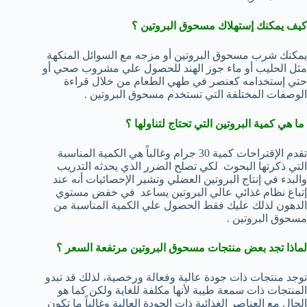
كيف يمكنك إستهلاك مسحوق البروتين ؟
يمكنك شرب مسحوق البروتين أو مزجه مع السوائل المنكهة
مثل الحليب أو ماء جوز الهند للحصول علي مشروب صحي أو
حتي إستخدامه كعنصر في طهي الطعام من خلال قراءة
الوصفات المختلفة التي تستخدم مسحوق البروتين .
ما هي كمية البروتين التي تحتاج لتناولها ؟
تقدم الإقتراحات كمية 30 جرام وغالباً هي الكمية المناسبة
التي ذكرتها البحوث لكي تصلح الضرر الذي يحدثه التدريب
والبدء في إنتاج البروتين العضلي وتشير الإحصائيات أنه عند
إتباع نظام غذائي عالي البروتين يساعد في خفض مستوي
الدهون لذلك عليك فقط الحصول علي الكمية المناسبة من
مسحوق البروتين .
لماذا تجد بعض منتجات مسحوق البروتين مرتفعة السعر ؟
توجد منتجات ذات جودة عالية وفعالة ورخصية، لذلك قد تبدو
المنتجات ذات سمعة طيبة لأنها مكلفة للغاية ولكن كما هو
الحال مع العناصر الغذائية ذات الجودة العالية وغالباً ما تكون