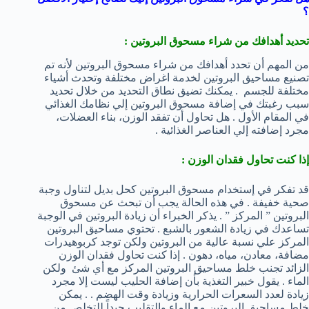
؟
تحديد أهدافك من شراء مسحوق البروتين :
من المهم أن تحدد أهدافك من شراء مسحوق البروتين لأنه تم
تصنيع مساحيق البروتين لخدمة اغراض مختلفة وتحدث أشياء
مختلفة للجسم . يمكنك تضيق نطاق التحديد من خلال تحديد
سبب رغبتك في إضافة مسحوق البروتين إلي نظامك الغذائي
في المقام الأول . هل تحاول أن تفقد الوزن، بناء العضلات،
مجرد إضافته إلي العناصر الغذائية .
إذا كنت تحاول فقدان الوزن :
قد تفكر في إستخدام مسحوق البروتين كحل بديل لتناول وجبة
صحية خفيفة . في هذه الحالة يجب أن تبحث عن مسحوق
البروتين ” المركز ” . يذكر الخبراء أن زيادة البروتين في الوجبة
تساعدك في زيادة الشعور بالشبع . تحتوي مساحيق البروتين
المركز علي نسبة عالية من البروتين ولكن توجد كربوهيدرات
مضافة، معادن، مياه، دهون . إذا كنت تحاول فقدان الوزن
الزائد تجنب خلط مساحيق البروتين المركز مع أي شئ ولكن
الماء . يقول خبير التغذية بأن إضافة الحليب ليست إلا مجرد
زيادة لعدد السعرات الحرارية وزيادة وقت الهضم . . يمكن
خلط مساحيق البروتين مع الماء والتقليب جيداً للتخلص من