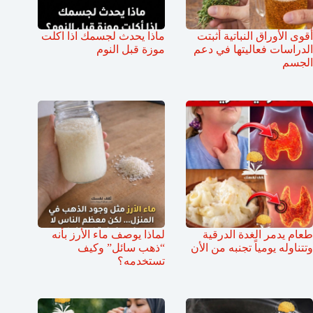
أقوى الأوراق النباتية أثبتت
ماذا يحدث لجسمك اذا اكلت
الدراسات فعاليتها في دعم
موزة قبل النوم
الجسم
طعام يدمر الغدة الدرقية
لماذا يوصف ماء الأرز بأنه
وتتناوله يومياً تجنبه من الأن
“ذهب سائل” وكيف
تستخدمه؟