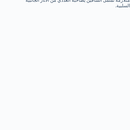
متلازمة تململ الساقين يصاحبه العددي من الأثار الجانبية
السلبية.