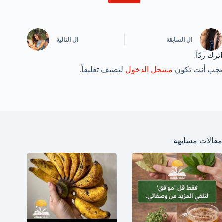
ال
السابقة
ال
التالية
اترك ردّاً
يجب أنت تكون
مسجل الدخول
لتضيف تعليقاً.
مقالات مشابهة