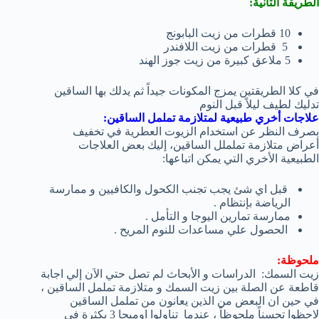
الطريقة الثانية:
10 قطرات من زيت البابونج
5 قطرات من زيت اللافندر
5 ملاعق كبيرة من زيت جوز الهند
في كلا الطريقتين يمزج المكونات جيداً ثم يدلك بها الساقين
تدليك لطيف ليلاً قبل النوم
علاجات أخري طبيعية لمتلازمة تململ الساقين:
بصرف النظر عن استخدام الزيوت العطرية في تخفيف
أعراض متلازمة تململل الساقين، إليك بعض العلاجات
الطبيعية الأخري التي يمكن اتباعها:
قبل اي شئ يجب تجنب الكحول والكافيين و ممارسة
الرياضة بإنتظام .
ممارسة تمارين اليوجا و التأمل .
الحصول علي مساعدات للنوم المريح .
ملحوظة:
زيت السمك: الدراسات و الأبحاث لم تصل حتي الاَن إلي اجابة
قاطعة عن الصلة بين زيت السمك و متلازمة تململ الساقين ،
في حين ان البعض من الذين يعانون من تململ الساقين
لاحظوا تحسناً ملحوظاً ، عندما تناولوا اوميجا 3 بكثرة في