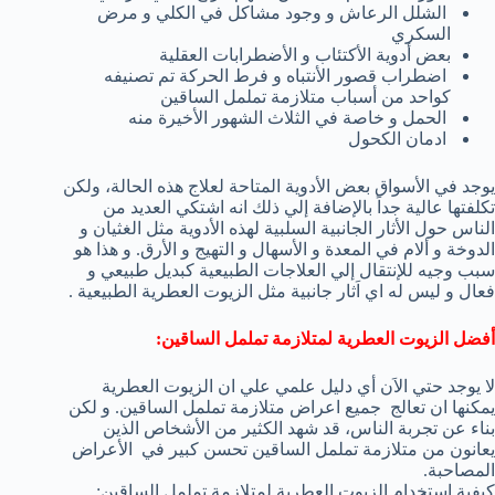
الشلل الرعاش و وجود مشاكل في الكلي و مرض
السكري
بعض أدوية الأكتئاب و الأضطرابات العقلية
اضطراب قصور الأنتباه و فرط الحركة تم تصنيفه
كواحد من أسباب متلازمة تململ الساقين
الحمل و خاصة في الثلاث الشهور الأخيرة منه
ادمان الكحول
يوجد في الأسواق بعض الأدوية المتاحة لعلاج هذه الحالة، ولكن
تكلفتها عالية جداً بالإضافة إلي ذلك انه اشتكي العديد من
الناس حول الأثار الجانبية السلبية لهذه الأدوية مثل الغثيان و
الدوخة و ألام في المعدة و الأسهال و التهيج و الأرق. و هذا هو
سبب وجيه للإنتقال إلي العلاجات الطبيعية كبديل طبيعي و
فعال و ليس له اي اَثار جانبية مثل الزيوت العطرية الطبيعية .
أفضل الزيوت العطرية لمتلازمة تململ الساقين:
لا يوجد حتي الاَن أي دليل علمي علي ان الزيوت العطرية
يمكنها ان تعالج جميع اعراض متلازمة تململ الساقين. و لكن
بناء عن تجربة الناس، قد شهد الكثير من الأشخاص الذين
يعانون من متلازمة تململ الساقين تحسن كبير في الأعراض
المصاحبة.
كيفية استخدام الزيوت العطرية لمتلازمة تململ الساقين: