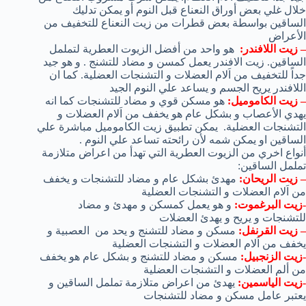
خلال غلي بعض أوراق النعناع قبل النوم أو يمكن تدليك
الساقين بواسطة بعض قطرات من زيت النعناع للتخفيف من
الأعراض
– زيت اللافندر:
هو واحد من أفضل الزيوت العطرية لتململ
الساقين. زيت الافندر يعمل كمسن و مضاد للتشنج . و هو جيد
جداً للتخفيف من اَلام العضلات و التشنجات العضلية. كما ان
اللافندر يريح الجسم و يساعد علي النوم الجيد
– زيت الكاموميل:
هو مسكن قوي و مضاد للتشنجات كما انه
يهدي الأعصاب و بشكل عام هو يخفف من اَلام العضلات و
التشنجات العضلية. يمكن تطبيق زيت الكاموميل مباشرة علي
الساقين او يمكن شمه لأن رائحته تساعد علي النوم .
أنواع اخري من الزيوت العطرية التي تهدأ من اعراض متلازمة
تململ الساقين:
– زيت الريحان:
مهدئ بشكل عام و مضاد للتشنجات و يخفف
من اَلام العضلات و التشنجات العضلية
-زيت البرغموت:
و هو يعمل كمسكن و مهدئ و مضاد
للتشنجات و يريح و يهدئ العضلات
– زيت القرنفل:
مسكن و مضاد للتشنج و يحد من العصبية و
يخفف من اَلام العضلات و التشنجات العضلية
-زيت الزنجبيل:
مسكن و مضاد للتشنج و بشكل عام هو يخفف
من ألم العضلات و التشنجات العضلية
-زيت الياسمين:
يهدئ من اعراض متلازمة تململ الساقين و
يعتبر عامل مسكن و مضاد للتشنجات