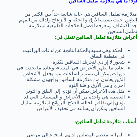
أولا: ما هي متلازمة تململ الساقين
متلازمة تململ الساقين هي حالة شائعة جداً بين الكثير من
الناس حيث تسبب الأرق و الحكة و الأنزعاج ولذلك من المهم
جداً اكتشاف ومعرفة افضل العلاجات الطبيعية لمتلازمة
تململ الساقين
أعراض متلازمة تململ الساقين تتمثل في:
الحكة وهي شبيه بالحكة الناتجة عن لدغات البراغيث
في منطقة الساق
شعور لا إرادي لتحريك الساقين بكثرة
عادة ما تظهر الأعراض في المساء، وعادة ما تحدث في
دورات يمكن ان تستمر لساعات مما يجعل الأشخاص
الذين يعانون من متلازمة الساقين يواجهون مشكلة
أخري و هي الأرق و قلة النوم
مثل هذه الأعراض يمكن أن تؤدي إلي القلق و التوتر
العصبية هي واحدة من الأعراض و المسببات التي قد
تؤدي إلي تفاقم الحالة، العلاج بالروائح لمتلازمة تململ
الساقين يمكن ان يساعد في تخفيف الأعراض.
أسباب متلازمة تململ الساقين:
الوراثة: معظم المصابين لديهم تاريخ عائلي مرضي