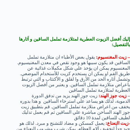
إليك أفضل الزيوت العطرية لمتلازمة تململ الساقين و اَثارها
بالتفصيل:
– زيت المغنسيوم:
يقول بعض الأطباء ان متلازمة تململ
الساقين قد يكون سببها هو وجود نقص في معدن المغنيسيوم.
المغنسيوم يمكن ان يؤخذ علي شكل مكملات غذائية عن
طريق الفم او يمكن ان يستخدم كزيت للأستخدام الموضعي.
وتشمل اَثاره الحد من الأرق وا لقلق و الأكتئاب و التي ترتبط
باعراض متلازمة تململ الساقين. و يعتبر من أفضل الزيوت
العطرية لمتلازمة تململ الساقين
– زيت جوز الهند:
زيت جوز الهند يزيد من تدفق الدورة
الدموية، لذلك هو يساعد علي استرخاء الساقين و هذا بدوره
يخفف من اعراض متلازمة تململ الساقين. قم بتطبيق زيت
جوز الهند الساخن مباشرة علي الساقين ثم قم بعمل تدليك
لطيف للساقين لمدة 10 دقائق
-زيت النعناع:
يعمل كمسكن و مضاد للتشنج و مبرد. لذلك هو
جيد جداً لتخفيف اَلام العظام. يمكن شرب مشروب النعناع من