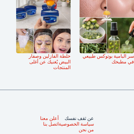
سر البامية بوتوكس طبيعي
خلطة الفازلين وصفار
في مطبخك
البيض يُغنيك عن أغلى
المنتجات
عن ثقف نفسك
أعلن معنا
سياسة الخصوصية
اتصل بنا
من نحن