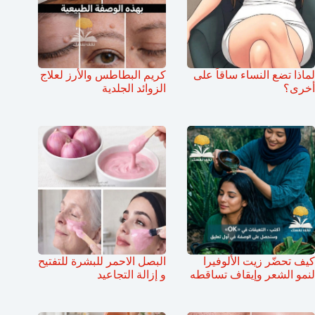
لماذا تضع النساء ساقاً على
كريم البطاطس والأرز لعلاج
أخرى؟
الزوائد الجلدية
كيف تحضّر زيت الألوفيرا
البصل الاحمر للبشرة للتفتيح
لنمو الشعر وإيقاف تساقطه
و إزالة التجاعيد