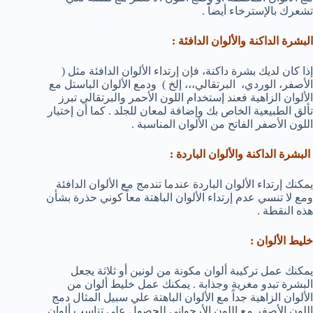
تشعرك بالإسترخاء أيضاً .
البشرة الداكنة والألوان الدافئة :
إذا كان لديك بشرة داكنة، فإن إرتداء الألوان الدافئة مثل (
الأصفر، الوردي، البرتقالي،،، إلخ ) ودمع الألوان الباستل مع
الألوان الزاهية فعند إستخدام اللون الأحمر والبرتقالي تبرز
تألق الطبيعية الخاص بك وإضافة لمعان للجلد . كما أن إختيار
اللون الأصفر الفاتح من الألوان المناسبة .
البشرة الداكنة والألوان الباردة :
يمكنك إرتداء الألوان الباردة عندما تندمج مع الألوان الدافئة
ومع لا تنسي عدم إرتداء الألوان الباهتة معاً كوني حذرة بشأن
هذه النقطة .
خليط الألوان :
يمكنك عمل تركيبة ألوان مكونة من لونين أو ثلاثة يجعل
البشرة تبدو مغرية وجذابة . يمكنك عمل خليط ألوان من
الألوان الزاهية جداً مع الألوان الباهتة علي سبيل المثال دمج
اللون الأصفر مع اللون الأرجواني للحصول علي تناسب ألوان