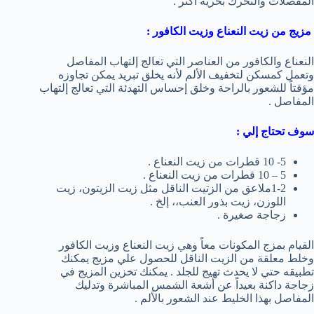
المفصلات والتحرك بحرية أكثر .
مزيج من زيت النعناع وزيت الكافور :
النعناع والكافور من العناصر التي تعالج إلتهاب المفاصل
وتعمل كمسكن لتخفيف الألم لأنه يخلق تبريد يمكن تجاوزه
مؤقتاً للشعور بالراحة وخلق إحساس التهدئة التي تعالج إلتهاب
المفاصل .
سوف تحتاج إلي :
5- 10 قطرات من زيت النعناع .
5 – 10 قطرات من زيت النعناع .
1-2ملاعق من الزتيت الناقل مثل زيت الزيتون، زيت
اللوزن، زيت بذور العنب،، إلخ .
زجاجة صغيرة .
القيام بمزج المكونات معاً وهي زيت النعناع وزيت الكافور
وخلط معلقة من الزيت الناقل للحصول علي مزيج يمكنك
تطبيقه حتي لا يحدث تهيج للجلد . يمكنك تخزين المزيج في
زجاجة داكنة بعيداً عن أشعة الشمس المباشرة وتدليك
المفاصل بهذا الخليط عند الشعور بالألم .