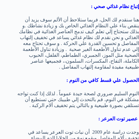
إتباع نظام غذائي صحي :
هنا سنقدم لك الحل، فربما ستلاحظ أن الألم سوف يزيد أن
ينقص بناء علي النظام الغذائي الخاص بك و زيادة نشاطك .و
بذلك ستحتاج إلي تعلم كيف تدمج العناصر الغذائية في نظامك
الغذائي و نحن نقدم لك نظام غذائي يساعد في تخفيف إلتهاب
المفاصل و تحسين القدرة علي الحركة . و سوف تحتاج معه
إلي عدم تناول الأطعمة الغير صحية . وزيادة تناول الأطعمة
الصحية مثل الموز، الجمبري، الطماطم، الفلفل، الحبوب
الكاملة، التفاح، المكسرات، السلمون،، فجميعها عناصر
طبيعية مفيدة لمقاومة إلتهاب المفاصل .
الحصول علي قسط كافي من النوم :
النوم السليم ضروري لصحة جيدة عموماً . لذلك إذا كنت تواجه
مشكلة في النوم، قم بالتحدث إلي طبيبك حتي تستطيع أن
تستلقي بصورة طبيعية و بالتالي يتم تخفيف ألام الركبة .
عصير توت العرعر :
وجدت دراسة عام 2009 أن نبات توت العرعر يساعد في
تخفيف ألام المفاصل ويقمع نوع من الخلايا الدم البيضاء