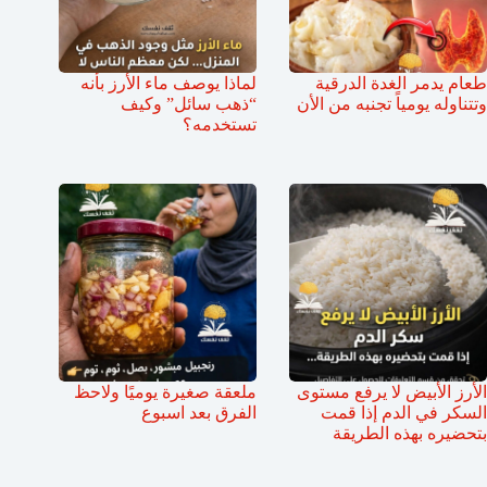
طعام يدمر الغدة الدرقية
لماذا يوصف ماء الأرز بأنه
وتتناوله يومياً تجنبه من الأن
“ذهب سائل” وكيف
تستخدمه؟
الأرز الأبيض لا يرفع مستوى
ملعقة صغيرة يوميًا ولاحظ
السكر في الدم إذا قمت
الفرق بعد اسبوع
بتحضيره بهذه الطريقة