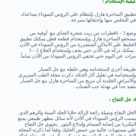
كيفية الإستخدام :
تطبيق الساحرة هازل بإنتظام علي الرؤس السوداء يساعدك
في التخلص منها وإختفائها بسرعة .
وضع 3 – 6قطرات من زيت شجرة الشاي مع أوقية من
مسحقو الساحرة هازل وبإستخدام قطعة قطن يمكنك تطبيق
الخليط علي الأماكن المتضررة من الرؤس السوداء في الأذن
. يمكنك تركه في الأذن حتي يجف وإستخدام العلاج 2 – 3
مرات في اليوم حتي تختفي الرؤس السوداء من الأذن تماماً .
طريقة أخري لإستخدامه وهي خلطه مع جل الصبار
وإستخدامه في تقليل أثار الحكة. ذكرت مجلة الطب السريري
والأمراض الجلدية أن مزيج من الساحرة هازل مع جل الصبار
مفيد جداً في تهدئة حب الشباب .
4. خل التفاح :
الخل التفاح وسيلة رائعة لإزالة خلايا الجلد الميتة والزهم الذي
يسبب الرؤس السوداء في الأذن لأنه سائل مطهر طبيعي يمنع
البكتريا من إصابة المسام وإندلاع البثور . يحتوي خل التفاح
علي مستويات عالية من حمض الخليك وفقاً لما ذكرته المجلة
الطبية فإن الزهم الزائد ينتج عنه تكوين الرؤس السوداء. لذلك