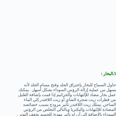
5.البخار :
حاول السماح للبخار بإختراق الجلد وفتح مسام الجلد لأنه
يسهل من عملية إزالة الرؤس السوداء بشكل أسهل . يمكنك
عمل بخار مضاد للإلتهابات والجراثيم إذا قمت بإضافة القليل
من قطرات زيت شجرة الشاي أو زيت اللافندر إلي الماء
الساخن. يمتلك زيت اللافندر تأثير مزودج بسبب خصائصه
المضادة للإلتهابات والبكتريا وبالتالي التخلص من الرؤس
السوداء بالإضافة إلي أن له تأثير مهدئ للجسم يخفف التوتر .