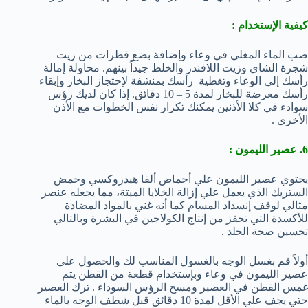
كيفية الإستخدام :
صب الماء المغلي في وعاء وإضافة بضع قطرات من زيت
شجرة الشاي وزيت اللافندر والخلط جيداً بينهم. محاولة إمالة
رأسك إلي الوعاء وتغطية رأسك بمنشفة لإحتجاز البخار وإبقاء
رأسك معرضة للبخار لمدة 5 – 10 دقائق. إذا كان لديك رؤس
سوادء في كلا الأذنين يمكنك تكرار نفس الخطوات مع الأذن
الأخري .
6. عصير الليمون :
يحتوي عصير الليمون علي أحماض ألفا هيدروكسي وحمض
الستريك الذي يعمل علي إزالة الخلايا الميتة، مما يجعله عنصر
مثالي لوقف إنسداد المسام كما أنه غني بالمواد المضادة
للأكسدة التي تحفز من إنتاج الكولاجين في البشرة وبالتالي
تحسين صحة الجلد .
أولاً قم بغسل الوجه بالغسول المناسب لك والحصول علي
عصير الليمون في وعاء وبإستخدام قطعة من القطن يتم
غمس القطن في العصير ومسح الرؤس السوداء . ترك العصير
حتي يجف علي الأقل لمدة 10 دقائق قبل شطف الوجه بالماء