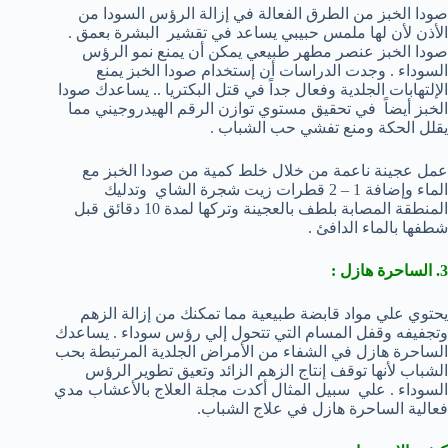
صودا الخبز من الطرق الفعالة في إزالة الرؤس السودا من
الأذن لأن لها ملمس حبيبي يساعد في تقشير البشرة بعمق .
صودا الخبز عنصر مطهر طبيعي يمكن أن يمنع نمو الرؤس
السوداء . وجدت الدراسات أن إستخدام صودا الخبز يمنع
الإلتهابات الجلدية وفعال جداً في قتل البكتريا .. يساعدك صودا
الخبز أيضاً في تحقيق مستوي توازن الرقم الهيدروجيني مما
يقلل الحكة ومنع تفشي حب الشباب .
عمل عجينة ناعمة من خلال خلط كمية من صودا الخبز مع
الماء وإضافة 1 – 2 قطرات زيت شجرة الشاي وتدليك
المنطقة المصابة بلطف بالعجينة وتركها لمدة 10 دقائق قبل
شطفها بالماء الدافئ .
3. الساحرة هازل :
يحتوي علي مواد قابضة طبيعية مما تمكنك من إزالة الزهم
وتجفيفه وقفل المسام التي تتحول إلي رؤس سوداء . يساعدك
الساحرة هازل في الشفاء من الأمراض الجلدية المرتبطة بحب
الشباب لأنها توقف إنتاج الزهم الزائد وتعيق تطوير الرؤس
السوداء . علي سبيل المثال أكدت مجلة العلاج بالأعشاب مدي
فعالية الساحرة هازل في علاج الشباب.