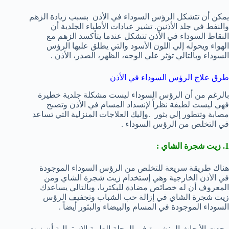
يمكن أن تتشكل الرؤس السوداء في الأذن بسبب زيادة الزهم
والنفط في جلد الأذنين. تشير عيادات الأطباء الجلدية أن
النقاط السوداء في الأذن تتشكل عندما يتأكسد الزهم مع
الهواء ويحوله إلي اللون الأسود والتي يطلق عليها الرؤس
السوداء وبالتالي تؤثر علي الوجه، الظهر، الصدر، الأذن .
طرق علاج الرؤس السوداء في الأذن
بالرغم من أن الرؤس السوداء ليست مشكلة جلدية خطيرة
فهي ليست لطيفة نظراً لإنسداد المسام في الأذن وتصبح
مصابة وتتطور إلي بثور .وإليك العلاجات المنزلية التي تساعد
في التخلص من الرؤس السوداء .
1. زيت شجرة الشاي :
هناك طريقة سريعة للتخلص من الرؤس السوداء الموجودة
في الأذن الخارجية وهي إستخدام زيت شجرة الشاي ومن
المعروف أن له خصائص مضادة للبكتريا، وبالتالي يساعدك
زيت شجرة الشاي في إزالة حب الشباب وتجفيف الرؤس
السوداء الموجودة في المسام والبيضاء والبثور أيضاً .
وجدت الأبحاث المنشورة في المجلة الطبية الإسترالية أن زيت