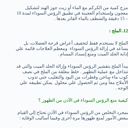
مزج كمية من الكركم مع الماء أو زيت جوز الهند لتشكيل
معجون وإستخدام العجينة في تطبيق الرؤس السوداء لمدة 10
– 15 دقيقة والشطف بالماء الفاتر بعدها .
12. الملح :
الملح لا يستخدم فقط لتخفيف أعراض قرحة العضلات، بل
يساعد في إزالة الرؤس السوداء ومعظم العلاجات قائمة علي
إذابة الجلد الميت ومنع إنسداد المسام .
يبدأ الملح بتقشير الرؤس السوداء وإزالة الجلد الميت والتي قد
تتداخل مع عملية التطهير . خلط معلقة من الملح في نصف
كوب ماء ساخن وقطرات من اليود والتقليب حتي تذوب
الأملاح معاً ومن ثم الحصول علي محلول يمكن تطبيقه علي
الوجه .
كيفية منع الرؤس السوداء في الأذن من الظهور ؟
بمجرد التخلص من الرؤس السوداء في الأذن تحتاج إلي القيام
ببعض الأمور لمنع ظهورها مرة أخري وفيما أساليب الوقاية :