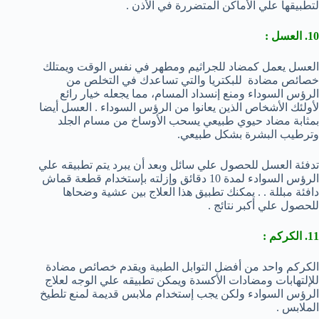
لتطبيقها علي الأماكن المتضررة في الأذن .
10. العسل :
العسل يعمل كمضاد للجراثيم ومطهر في نفس الوقت ويمتلك
خصائص مضادة للبكتريا والتي تساعدك في التخلص من
الرؤس السوداء ومنع إنسداد المسام، مما يجعله خيار رائع
لأولئك الأشخاص الذين يعانوا من الرؤس السوداء . العسل أيضا
بمثابة مضاد حيوي طبيعي يسحب الأوساخ من مسام الجلد
وترطيب البشرة بشكل طبيعي.
تدفئة العسل للحصول علي سائل وبعد أن يبرد يتم تطبيقه علي
الرؤس السوادء لمدة 10 دقائق وإزلته بإستخدام قطعة قماش
دافئة مبللة . . يمكنك تطبيق هذا العلاج بين عشية وضحاها
للحصول علي أكبر نتائج .
11. الكركم :
الكركم واحد من أفضل التوابل الطبية ويقدم خصائص مضادة
للإلتهابات ومضادات الأكسدة ويمكن تطبيقه علي الوجه لعلاج
الرؤس السوادء ولكن يجب إستخدام ملابس قديمة لمنع تلطيخ
الملابس .