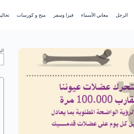
الرجل
معاني الأسماء
فيزا وسفر
منح و كورسات
تحالي
ال