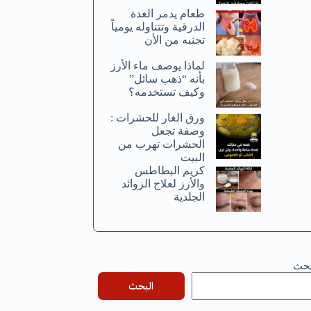
طعام يدمر الغدة
الدرقية وتتناوله يومياً
تجنبه من الأن
لماذا يوصف ماء الأرز
بأنه “ذهب سائل”
وكيف تستخدمه؟
ورق الغار للحشرات :
وصفة تجعل
الحشرات تهرب من
البيت
كريم البطاطس
والأرز لعلاج الزوائد
الجلدية
بحث
البحث