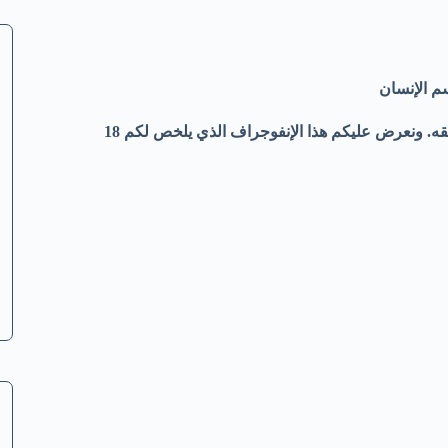
 الإنسان
جسم الإنسان ملئ بالأسرار التي أودعها الله فيه فالله سواه فأحسن خلقه. ونعرض عليكم هذا الإنفوجراف الذي يلخص لكم 18