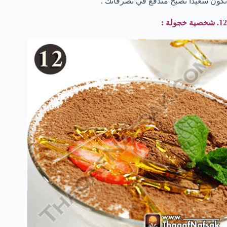
تكون سعيداً تصبح مندفع في تصرفاتك .
12. شخصية خجولة :