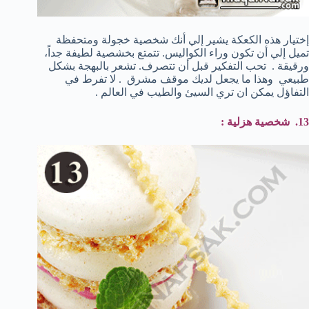
إختيار هذه الكعكة يشير إلي أنك شخصية خجولة ومتحفظة
تميل إلي أن تكون وراء الكواليس. تتمتع بخشصية لطيفة جداً،
ورقيقة . تحب التفكير قبل أن تتصرف. تشعر بالبهجة بشكل
طبيعي وهذا ما يجعل لديك موقف مشرق . لا تفرط في
التفاؤل يمكن ان تري السيئ والطيب في العالم .
13. شخصية هزلية :