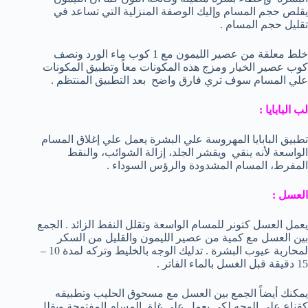
يقلص حجم المسام وإليك الوصفة المنزلية التي تساعد في
تقليل حجم المسام .
خلط معلقة من عصير الليمون مع 1 كوب ماء الورد ونصف
كوب عصير الخيار ومزج هذه المكونات معاً وتطبيق المكونات
علي المسام سوف تري فارق واضح بعد التطبيق المنتظم .
لب البابايا :
تطبيق البابايا المهروسة علي البشرة يعمل علي إغلاق المسام
الواسعة لأنه ينقي ويقشر الجلد، إزالة الشوائب، والنقط
المفرط، المسام المشدودة والرؤس السوداء .
العسل :
يعمل العسل كتونر للمسام الواسعة وتقلل النفط الزائد . الجمع
بين العسل مع كمية من عصير الليمون والقليل من السكر
لمحاربة عيوب البشرة . تدليك الوجه بالخليط وتركه لمدة 10 –
15 دقيقة قبل الغسل بالماء الفاتر .
يمكنك أيضاً الجمع بين العسل مع مسحوق الحليب وتطبيقه
كقناع علي الوجه لكي يعمل علي غلق المسام المفتوحة ويقلل