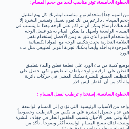
الخطوة الخامسة، تونر مناسب للحد من حجم المسام :
من المهم جداً إستخدام تونر مناسب لبشرتك كل يوم لتقليل
حجم المسام . بالرغم من أنك تقوم بغسل وتقشير البشرة إلا
أنه هناك أوساخ يمكن أن تتراكم علي الوجه وهذا ما يتسبب في
المسام الواسعة وأسهل ما يمكن القيام به هو غسل الوجه
وإستخدام التونر الذي تثق به ومن الأفضل إستخدام نفس
العلامة التجارية بحيث يتكيف الوجه مع المواد الكيميائية
الموجودة بداخله وأيضاً يمكنك تجربة التونر الطبيعي مثل ماء
الورد .
بوضع كمية من ماء الورد علي قطعة قطن والبدء بتطبيق
القطن علي الرقبة والوجه بلطف لتنظيفهم لكي تحصل علي
التنظيف العميق للبشرة يمكنك المشي في حركات دائرية
والتأكد من أن القطن ليس قذر.
الخطوة السادسة، إستخدام ترطيب لقفل المسام :
واحد من الأسباب الرئيسية التي تؤدي إلي المسام الواسعة
هي عدم حصول البشرة علي ما يكفي من الترطيب وخصوصاً
ليلاً وفي بعض الأحيان يتسبب الطقس الحار في جفاف البشرة
ونتيجة لذلك تصبح المسام الواسعة أكثر وضوحاً . تأكد من
إستخدام مرطب مناسب لنوع بشرتك .