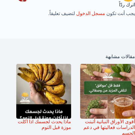
اترك ردّاً
يجب أنت تكون
مسجل الدخول
لتضيف تعليقاً.
مقالات مشابهة
أقوى الأوراق النباتية أثبتت
ماذا يحدث لجسمك اذا اكلت
الدراسات فعاليتها في دعم
موزة قبل النوم
الجسم