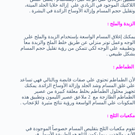
اللاكتيك الموجود في الزبادي علي إزالة خلايا الجلد الميتة،
وتقليل حجم المسام وإزالة الأوساخ الزائدة في البشرة .
الزبدة والملح :
يمكنك إغلاق المسام الواسعة بإستخدام الزبدة والملح علي
الوجه وعمل تونر منزلي عن طريق خلط الملح والزبدة معاً
وتطبيقه علي الوجه لكي تتمكن من رؤية تقليل حجم المسام
بشكل طبيعي .
الطماطم :
لأن الطماطم تحتوي علي صفات قابضة وبالتالي فهي تساعد
علي غلق المسام وشد الجلد وإزالة الأوساخ الزائدة. يمكنك
تجهيز محلول الطماطم بخلط معلقة كبيرة من عصير
الطماطم الطازجة مع 2 ملاعق عصير الليمون وتطبيق هذه
المكونات علي المسام الواسعة ورؤية نتائج مثيرة للإعجاب .
مكعبات الثلج :
تقوم مكعبات الثلج بتقليص المسام خصوصاً الموجودة في
الأنف والخدين ربما يكون الثلج هو الطريقة الأسهل في