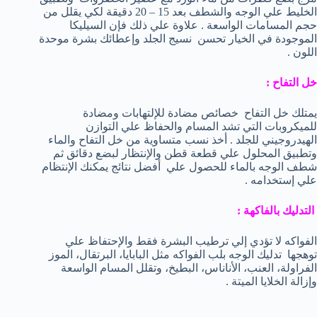
الخليط علي الوجه والشطف بعد 15 – 20 دقيقة لكي يقلل من
حجم المسامات الواسعة . علاوة علي ذلك فإن السيليكا
الموجودة في الخيار تحسن نسيج الجلد وإعطائك بشرة موحدة
اللون .
خل التفاح :
يمتلك خل التفاح خصائص مضادة للإلتهابات ومضادة
للميكروبات التي تشد المسام والحفاظ علي التوازن
الهيدروجيني للجلد . أخذ نسب متساوية من خل التفاح والماء
وتطبيق المحلول علي قطعة قطن والإنتظار لبضع دقائق ثم
شطف الوجه بالماء للحصول علي أفضل نتائج يمكنك الإنتظام
علي إستخدامه .
التدليك بالفاكهة :
الفواكه لا تؤدي إلي ترطيب البشرة فقط والإحتفاظ علي
توهجها تدليك الوجه بلب الفواكه مثل البابايا، البرتقال، الموز
الفراولة، العنب، الأناناس، البطيخ، وتقلل المسام الواسعة
وإزالة الخلايا الميتة .