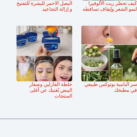
كيف تحضّر زيت الألوفيرا
البصل الاحمر للبشرة للتفتيح
لنمو الشعر وإيقاف تساقطه
و إزالة التجاعيد
سر البامية بوتوكس طبيعي
خلطة الفازلين وصفار
في مطبخك
البيض يُغنيك عن أغلى
المنتجات