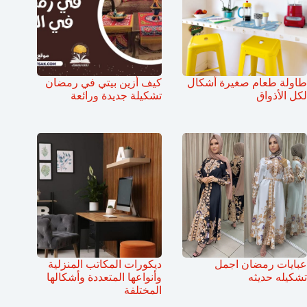
طاولة طعام صغيرة أشكال
كيف أزين بيتي في رمضان
لكل الأذواق
تشكيلة جديدة ورائعة
عبايات رمضان اجمل
ديكورات المكاتب المنزلية
تشكيله حديثه
وأنواعها المتعددة وأشكالها
المختلفة